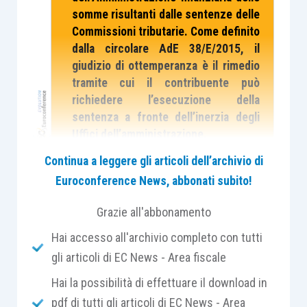
somme risultanti dalle sentenze delle
Commissioni tributarie. Come definito
dalla circolare AdE 38/E/2015, il
giudizio di ottemperanza è il rimedio
tramite cui il contribuente può
richiedere l’esecuzione della
sentenza a fronte dell’inerzia degli
Uffici dell’amministrazione.
Al fine di approfondire i diversi
Continua a leggere gli articoli dell’archivio di
aspetti della materia, è stata
Euroconference News, abbonati subito!
pubblicata in Evolution, nella sezione
“Contenzioso”, una apposita Scheda
Grazie all'abbonamento
di studio.
Hai accesso all'archivio completo con tutti
Il presente contributo individua le
peculiarità del giudizio di
gli articoli di EC News - Area fiscale
ottemperanza ed i presupposti per la
Hai la possibilità di effettuare il download in
sua richiesta.
pdf di tutti gli articoli di EC News - Area