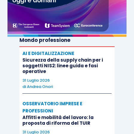
Mondo professione
AI E DIGITALIZZAZIONE
Sicurezza della supply chain per i
soggetti NIS2: linee guida e fasi
operative
31 Luglio 2026
di
Andrea Onori
OSSERVATORIO IMPRESE E
PROFESSIONI
Affitti e mobilità del lavoro: la
proposta di riforma del TUIR
31 Luglio 2026