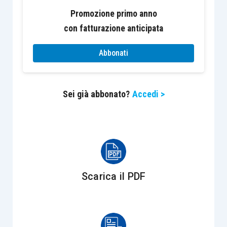
le sentenze non ancora definitive
Promozione primo anno
favorevoli al contribuente (
articolo 69,
con fatturazione anticipata
D.Lgs. 546/1992
);
Abbonati
le sentenze non ancora definitive, che
prevedono la restituzione delle somme
versate in eccedenza dal contribuente
Sei già abbonato?
Accedi >
rispetto a quanto disposto dal giudice
tributario (
articolo 68, D.Lgs. 546/1992
);
l’ordinanza con cui sono liquidate le
spese di giudizio in caso di rinuncia al
ricorso (
articolo 44, D.Lgs. 546/1992
).
Scarica il PDF
Oltre alle sentenze non ancora passate in
giudicato, ma suscettibili di passarvi, dovrebbero
essere
oggetto di ottemperanza
anche i vari