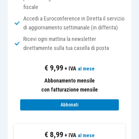
fiscale
Il
giudizio di ottemperanza
è lo strumento
Accedi a Euroconference in Diretta il servizio
riservato al contribuente per ottenere il rimborso
di aggiornamento settimanale (in differita)
da parte dell’Amministrazione finanziaria delle
somme risultanti dalle sentenze delle
Ricevi ogni mattina la newsletter
Commissioni tributarie. Come definito dalla
direttamente sulla tua casella di posta
circolare AdE 38/E/2015
, il giudizio di
ottemperanza è il rimedio tramite cui il
€
9,99
+ IVA
al mese
contribuente può richiedere l’esecuzione della
Abbonamento mensile
sentenza a fronte dell’inerzia degli Uffici
con fatturazione mensile
dell’amministrazione.
Abbonati
Il procedimento è disciplinato dall’
articolo 70 del
D.Lgs. 546/1992
ed è applicabile a:
€
8,99
+ IVA
al mese
le sentenze passate in giudicato;