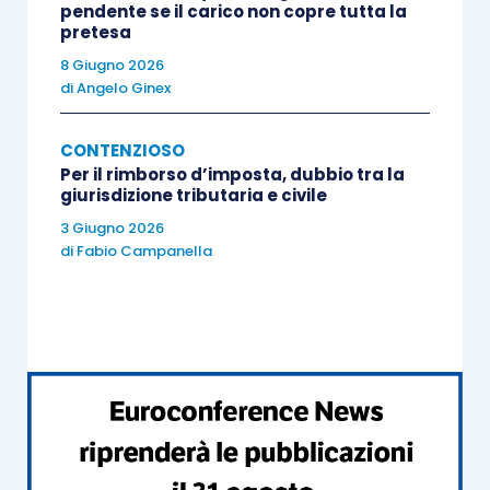
pendente se il carico non copre tutta la
inadempiente
agli obblighi derivanti dalla
pretesa
sentenza favorevole al contribuente;
8 Giugno 2026
di
Angelo Ginex
sia decorso il termine
stabilito dalla
legge per l’
esecuzione della sentenza
da
CONTENZIOSO
parte dell’Amministrazione finanziaria o, in
Per il rimborso d’imposta, dubbio tra la
mancanza, il termine di 30 giorni dalla sua
giurisdizione tributaria e civile
messa in mora
ad opera del contribuente.
3 Giugno 2026
di
Fabio Campanella
Nella
Scheda di studio
pubblicata su
EVOLUTION
sono approfonditi, tra gli altri, i
seguenti aspetti:
giudizio di ottemperanza;
competenza;
termine di proponibilità;