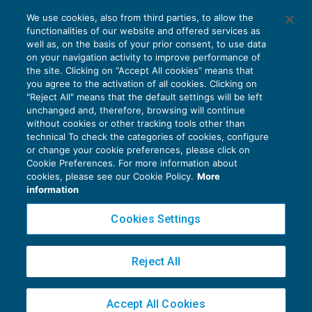
We use cookies, also from third parties, to allow the
functionalities of our website and offered services as
well as, on the basis of your prior consent, to use data
on your navigation activity to improve performance of
the site. Clicking on “Accept All cookies” means that
you agree to the activation of all cookies. Clicking on
"Reject All" means that the default settings will be left
unchanged and, therefore, browsing will continue
without cookies or other tracking tools other than
technical To check the categories of cookies, configure
or change your cookie preferences, please click on
Cookie Preferences. For more information about
Privacy Policy
cookies, please see our Cookie Policy.
More
Cookie Policy
information
Euroconference NEWS è una testata registrata al Tribunale di Milano Reg. n. 8556/2026
Cookies Settings
Direttore responsabile Sandro Cerato
Copyright 2016 ©
Gruppo Euroconference S.p.A.
v2.32.4
Reject All
Piazza Luigi Einaudi, 10N01 - 20124 Milano - info@ecnews.it
Capitale Sociale € 300.000,00 i.v. C.F. P.IVA Iscrizione Registro Imprese di Milano
Accept All Cookies
02776120236