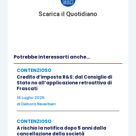
provvedimenti di chiusura del giudizio
(ad
esempio, le
ordinanze di estinzione
e i
decreti
Scarica il Quotidiano
presidenziali di estinzione non reclamati
per
quanto concerne il pagamento delle spese), in
quanto idonei, in caso di definitività, ad acquisire i
medesimi effetti del giudicato sostanziale.
Potrebbe interessarti anche...
Per lo stesso motivo, viene
esclusa
, invece,
CONTENZIOSO
l’ammissibilità dell’
ottemperanza
per le
Credito d’imposta R&S: dal Consiglio di
Stato no all’applicazione retroattiva di
ordinanze cautelari
.
Frascati
16 Luglio 2026
In merito alle sentenze non definitive, la Corte di
di
Debora Reverberi
Cassazione (sentenza 13.1.2017, n. 758) ha
ribadito che le stesse sono immediatamente
CONTENZIOSO
A rischio la notifica dopo 5 anni dalla
esecutive, cosicché è possibile per il
cancellazione della società