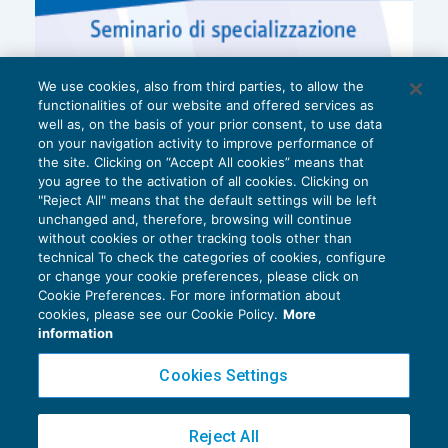
We use cookies, also from third parties, to allow the
functionalities of our website and offered services as
well as, on the basis of your prior consent, to use data
on your navigation activity to improve performance of
the site. Clicking on “Accept All cookies” means that
you agree to the activation of all cookies. Clicking on
"Reject All" means that the default settings will be left
unchanged and, therefore, browsing will continue
without cookies or other tracking tools other than
technical To check the categories of cookies, configure
or change your cookie preferences, please click on
Cookie Preferences. For more information about
Privacy Policy
cookies, please see our Cookie Policy.
More
Cookie Policy
information
Euroconference NEWS è una testata registrata al Tribunale di Milano Reg. n. 8556/2026
Cookies Settings
Direttore responsabile Sandro Cerato
Copyright 2016 ©
Gruppo Euroconference S.p.A.
v2.32.2
Reject All
Piazza Luigi Einaudi, 10N01 - 20124 Milano - info@ecnews.it