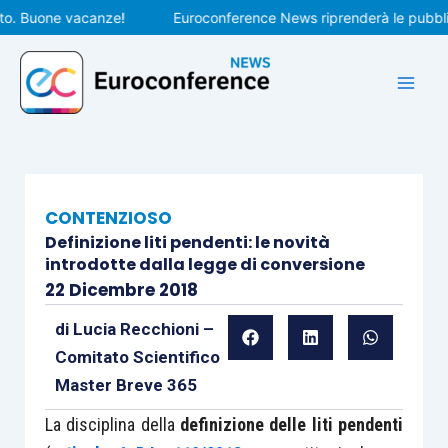
Vai
 Buone vacanze!
Euroconference News riprenderà le pubblicazio
al
contenuto
CONTENZIOSO
Definizione liti pendenti: le novità
introdotte dalla legge di conversione
22 Dicembre 2018
di
Lucia Recchioni –
Comitato Scientifico
Master Breve 365
La disciplina della
definizione delle liti pendenti