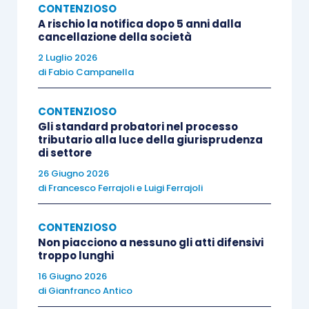
CONTENZIOSO
definizione
.
A rischio la notifica dopo 5 anni dalla
cancellazione della società
Considerato che la disposizione in esame
non
2 Luglio 2026
di
Fabio Campanella
introduce una sospensione dei termini di
costituzione in giudizio
, e che, ai sensi
CONTENZIOSO
dell’
articolo 22 D.Lgs. 546/1992
la suddetta
Gli standard probatori nel processo
costituzione deve avvenire, a pena
tributario alla luce della giurisprudenza
di settore
d’
inammissibilità
, entro
trenta giorni dalla
26 Giugno 2026
proposizione del ricorso
, pare del tutto
di
Francesco Ferrajoli
e
Luigi Ferrajoli
verosimile che i ricorsi notificati prima del
24
ottobre
siano stati depositati alla data del
31
CONTENZIOSO
maggio 2019
, pur volendo tener conto
Non piacciono a nessuno gli atti difensivi
dell’ulteriore termine di
troppo lunghi
90 giorni
previsto in caso
di mediazione.
16 Giugno 2026
di
Gianfranco Antico