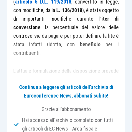
(
articolo 6 D.L. 119/2018
, convertito in legge,
con modifiche, dalla
L. 136/2018
), è stata oggetto
di importanti modifiche durante l’
iter di
conversione
: la percentuale del valore delle
controversie da pagare per poter definire la lite è
stata infatti ridotta, con
beneficio
per i
contribuenti.
L’attuale formulazione della disposizione prevede
infatti la possibilità, in caso di
soccombenza
Continua a leggere gli articoli dell’archivio di
dell’Agenzia delle entrate
nell’ultima o unica
Euroconference News, abbonati subito!
pronuncia giurisdizionale non cautelare
depositata al 24.10.2018
, di definire la
Grazie all'abbonamento
controversia pagando:
Hai accesso all'archivio completo con tutti
gli articoli di EC News - Area fiscale
il
40% del valore della controversia
in