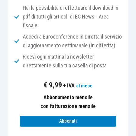
Hai la possibilità di effettuare il download in
caso di soccombenza nella pronuncia di
pdf di tutti gli articoli di EC News - Area
primo grado
(in luogo del 50% previsto dal
fiscale
decreto prima della conversione);
il
15% del valore della controversia
in
Accedi a Euroconference in Diretta il servizio
caso di soccombenza nella pronuncia di
di aggiornamento settimanale (in differita)
secondo grado
(in luogo del 20%
Ricevi ogni mattina la newsletter
originariamente previsto).
direttamente sulla tua casella di posta
In tutti gli altri casi, la controversia può essere
€
9,99
+ IVA
al mese
definita pagando:
Abbonamento mensile
l’
intero importo della controversia
;
con fatturazione mensile
il
90% del valore della controversia “
in
Abbonati
caso di ricorso pendente iscritto nel primo
grado
”
.