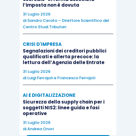
l’imposta non è dovuta
innanzi alla Corte di Cassazione
alla
31 Luglio 2026
data di entrata in vigore della legge di
di
Sandro Cerato – Direttore Scientifico del
conversione, per le quali risulti
Centro Studi Tributari
soccombente l’Agenzia delle entrate
in
tutti i precedenti gradi di giudizio;
CRISI D'IMPRESA
Segnalazioni dei creditori pubblici
è stato specificato che, in caso di
qualificati e allerta precoce: la
soccombenza parziale
è dovuto
per
lettura dell’Agenzia delle Entrate
intero
l’importo del tributo relativo alla
31 Luglio 2026
parte di
atto confermata
dalla pronuncia
di
Luigi Ferrajoli
e
Francesco Ferrajoli
giurisdizionale, mentre, per la parte di
atto
annullata
, viene applicata la misura
AI E DIGITALIZZAZIONE
Sicurezza della supply chain per i
ridotta, nelle percentuali sopra
soggetti NIS2: linee guida e fasi
richiamate.
operative
31 Luglio 2026
di
Andrea Onori
Per approfondire questioni attinenti all’articolo vi