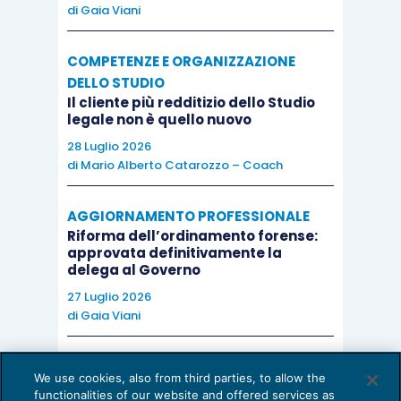
di
Gaia Viani
COMPETENZE E ORGANIZZAZIONE
DELLO STUDIO
Il cliente più redditizio dello Studio
legale non è quello nuovo
28 Luglio 2026
di
Mario Alberto Catarozzo – Coach
AGGIORNAMENTO PROFESSIONALE
Riforma dell’ordinamento forense:
approvata definitivamente la
delega al Governo
27 Luglio 2026
di
Gaia Viani
AI E DIGITALIZZAZIONE DELLO STUDIO
We use cookies, also from third parties, to allow the
Come evitare le allucinazioni dell’AI:
functionalities of our website and offered services as