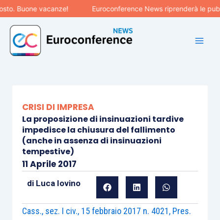
Vai
 Buone vacanze!
Euroconference News riprenderà le pubblicazi
al
contenuto
CRISI DI IMPRESA
La proposizione di insinuazioni tardive
impedisce la chiusura del fallimento
(anche in assenza di insinuazioni
tempestive)
11 Aprile 2017
di
Luca Iovino
Cass., sez. I civ., 15 febbraio 2017 n. 4021, Pres.