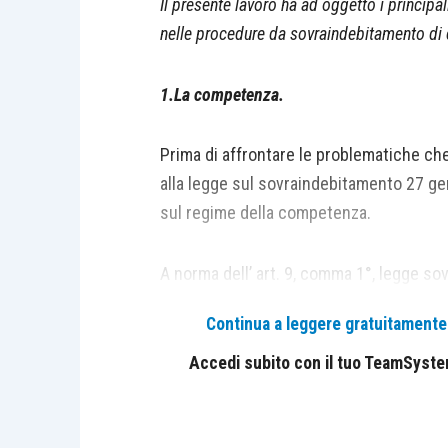
Il presente lavoro ha ad oggetto i princip
nelle procedure da sovraindebitamento di c
1.La competenza.
Prima di affrontare le problematiche ch
alla legge sul sovraindebitamento 27 ge
sul regime della competenza.
A norma dell’ art. 9, comma 1°, legge sov
è quello del luogo in cui il debitore ha la
Continua a leggere gratuitamente l
competenza funzionale ed inderogabile: l
stabilito dalla legge non è, dunque, nella 
Accedi subito con il tuo TeamSystem 
cod.proc.civ., cui rimanda il rinvio all’art