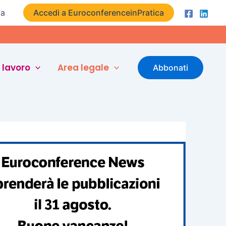
ta
Accedi a EuroconferenceinPratica
 lavoro
Area legale
Abbonati