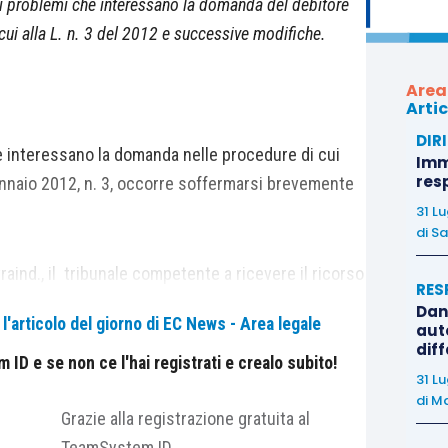
ali problemi che interessano la domanda del debitore
ui alla L. n. 3 del 2012 e successive modifiche.
Area
Artic
DIR
e interessano la domanda nelle procedure di cui
Immo
res
nnaio 2012, n. 3, occorre soffermarsi brevemente
31 L
di
Sa
raind., il tribunale competente a ricevere il ricorso
RES
 residenza o la sede principale. Si tratta di
Dan
'articolo del giorno di EC News - Area legale
auto
’individuazione di un foro diverso da quello
dif
disponibilità delle parti, nel rispetto dell’art. 28
ID e se non ce l'hai registrati e crealo subito!
31 L
. 737 cod.proc.civ.
di
Ma
Grazie alla registrazione gratuita al
TeamSystem ID