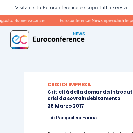
Vai
Visita il sito Euroconference e scopri tutti i servizi
al
contenuto
to. Buone vacanze!
Euroconference News riprenderà le pubblic
CRISI DI IMPRESA
Criticità della domanda introdutt
crisi da sovraindebitamento
28 Marzo 2017
di
Pasqualina Farina