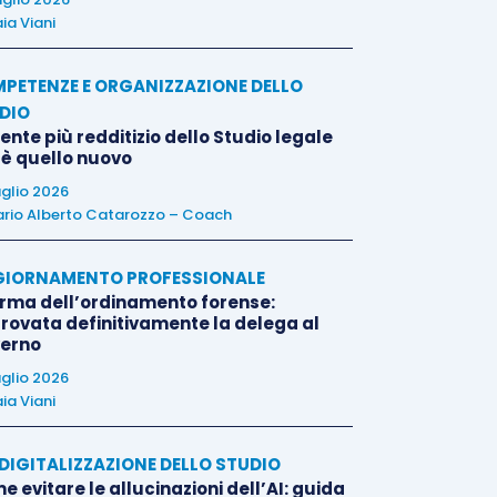
ia Viani
PETENZE E ORGANIZZAZIONE DELLO
DIO
liente più redditizio dello Studio legale
 è quello nuovo
uglio 2026
rio Alberto Catarozzo – Coach
IORNAMENTO PROFESSIONALE
orma dell’ordinamento forense:
rovata definitivamente la delega al
erno
uglio 2026
ia Viani
E DIGITALIZZAZIONE DELLO STUDIO
 evitare le allucinazioni dell’AI: guida