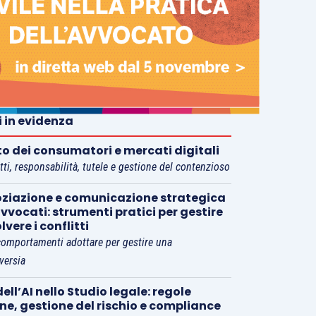
i in evidenza
tto dei consumatori e mercati digitali
tti, responsabilità, tutele e gestione del contenzioso
ziazione e comunicazione strategica
vvocati: strumenti pratici per gestire
olvere i conflitti
comportamenti adottare per gestire una
versia
ell’AI nello Studio legale: regole
rne, gestione del rischio e compliance