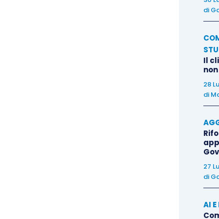
di
Ga
7, comma 2, lett. b), della legge sul
mmissibile quando il debitore…ha fatto ricorso, nei
COM
 cui al presente capo”
, occorre chiarire se il debitore,
STU
Il c
odificarlo per accedere ad altro procedimento di
non
28 L
di
Ma
ca le procedure come rigidamente alternative in
iurisprudenza ha correttamente escluso
AGG
Rif
va che abbia ad oggetto sia la proposta d’accordo
app
 Sicché il mancato raggiungimento dell’accordo (con i
Gov
onsensi alla proposta per almeno il 60%
27 L
rigetto (con decreto) della domanda di
di
Ga
ell’apertura della liquidazione del patrimonio (così
2015, 1222; nello stesso senso anche Trib. Massa,
AI 
Come