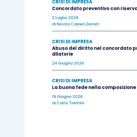
CRISI DI IMPRESA
affermato che il tribunale deve comunque
Concordato preventivo con riserva
solo nel caso in cui le giustificazioni a
2 Luglio 2026
sollevato dal tribunale, questi dovrà dic
di
Nicola Caineri Zenati
precisazione che in questo caso specific
dichiara incompetente può essere oggett
CRISI DI IMPRESA
composizione collegiale, di cui non può f
Abuso del diritto nel concordato 
dilatorie
provvedimento, e non anche di ricorso 
24 Giugno 2026
2.Le domande cumulative, frazionate ed a
CRISI DI IMPRESA
La buona fede nella composizione
Il debitore può proporre,
in alternativa
, t
19 Giugno 2026
di
Carlo Trentini
In particolare si tratta del ricorso:
i
) per
ovvero, laddove si tratti di debitore co
di quanto previsto dagli artt. 9 e 14
ter
de