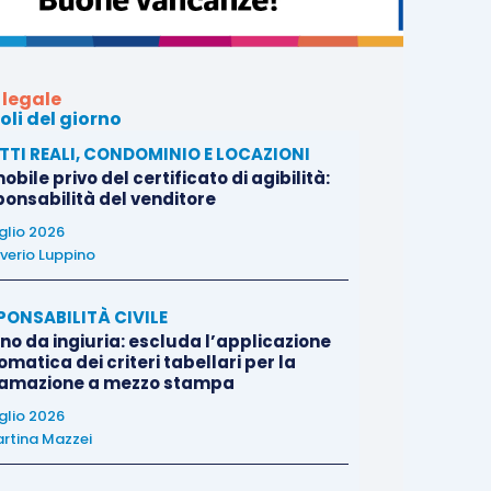
 legale
oli del giorno
ITTI REALI, CONDOMINIO E LOCAZIONI
bile privo del certificato di agibilità:
ponsabilità del venditore
uglio 2026
verio Luppino
PONSABILITÀ CIVILE
no da ingiuria: escluda l’applicazione
matica dei criteri tabellari per la
famazione a mezzo stampa
uglio 2026
rtina Mazzei