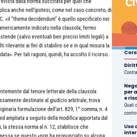
revista dalla norma succitata per quel che
ica anche nell’ipotesi, come nel caso concreto, di
. «il “thema decidendum” è quello specificato nei
o genericamente indicato nella clausola; fermo
stende (salvo eventuali ben precisi limiti legali) a
i rilevante ai fini di stabilire se e in qual misura la
Cors
ata». Per tali ragioni, quindi, ha accolto il ricorso.
Diri
Contra
Nego
ntemente dal tenore letterale della clausola
per a
e ris
samente destinate al giudizio arbitrale, trova
Quali 
riginaria formulazione dell’art. 829, 1° comma, n. 4
contro
d ampliata a seguito della modifica apportata dal
Uso d
i, la stessa norma al n. 12, stabilisce che
inte
ammessa se questo «non ha pronunciato su alcuna