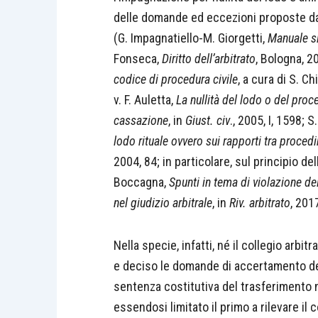
delle domande ed eccezioni proposte dall
(G. Impagnatiello-M. Giorgetti,
Manuale si
Fonseca,
Diritto dell’arbitrato
, Bologna, 2
codice di procedura civile
, a cura di S. Ch
v. F. Auletta,
La nullità del lodo o del proc
cassazione
, in
Giust. civ
., 2005, I, 1598; S
lodo rituale ovvero sui rapporti tra procedi
2004, 84; in particolare, sul principio de
Boccagna,
Spunti in tema di violazione de
nel giudizio arbitrale
, in
Riv. arbitrato
, 201
Nella specie, infatti, né il collegio arbit
e deciso le domande di accertamento de
sentenza costitutiva del trasferimento no
essendosi limitato il primo a rilevare il c