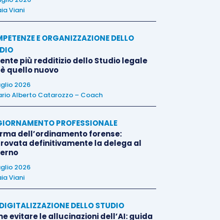
ia Viani
PETENZE E ORGANIZZAZIONE DELLO
DIO
liente più redditizio dello Studio legale
 è quello nuovo
uglio 2026
rio Alberto Catarozzo – Coach
IORNAMENTO PROFESSIONALE
orma dell’ordinamento forense:
rovata definitivamente la delega al
erno
uglio 2026
ia Viani
E DIGITALIZZAZIONE DELLO STUDIO
 evitare le allucinazioni dell’AI: guida