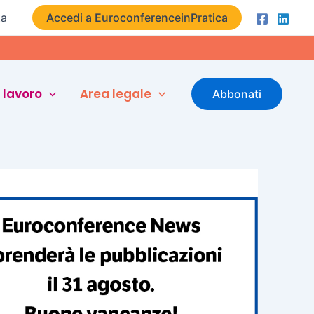
ta
Accedi a EuroconferenceinPratica
 lavoro
Area legale
Abbonati