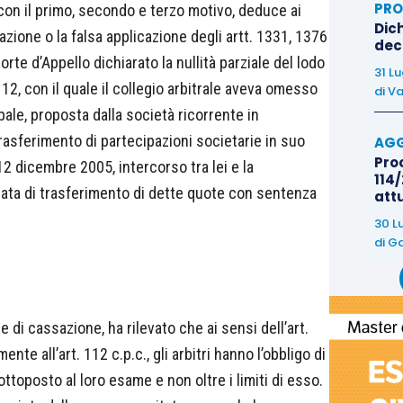
PRO
 con il primo, secondo e terzo motivo, deduce ai
Dich
iolazione o la falsa applicazione degli artt. 1331, 1376
deco
orte d’Appello dichiarato la nullità parziale del lodo
31 L
. 12, con il quale il collegio arbitrale aveva omesso
di
Va
ale, proposta dalla società ricorrente in
trasferimento di partecipazioni societarie in suo
AGG
Proc
12 dicembre 2005, intercorso tra lei e la
114/
ata di trasferimento di dette quote con sentenza
att
30 L
di
Ga
 di cassazione, ha rilevato che ai sensi dell’art.
nte all’art. 112 c.p.c., gli arbitri hanno l’obbligo di
ttoposto al loro esame e non oltre i limiti di esso.