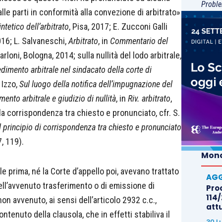
Proble
e parti in conformità alla convezione di arbitrato»
ntetico dell’arbitrato
, Pisa, 2017; E. Zucconi Galli
016; L. Salvaneschi,
Arbitrato
, in
Commentario
del
iarloni, Bologna, 2014; sulla nullità del lodo arbitrale,
edimento arbitrale nel sindacato della corte di
. Izzo,
Sul luogo della notifica dell’impugnazione del
mento arbitrale e giudizio di nullità
, in
Riv. arbitrato
,
lla corrispondenza tra chiesto e pronunciato, cfr. S.
l principio di corrispondenza tra chiesto e pronunciato
7, 119).
Mond
rale prima, né la Corte d’appello poi, avevano trattato
AGG
ll’avvenuto trasferimento o di emissione di
Proc
114/
n avvenuto, ai sensi dell’articolo 2932 c.c.,
att
ontenuto della clausola, che in effetti stabiliva il
30 L