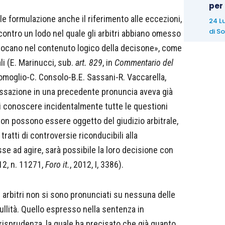
per
ale formulazione anche il riferimento alle eccezioni,
24 L
di
So
contro un lodo nel quale gli arbitri abbiano omesso
llocano nel contenuto logico della decisone», come
li (E. Marinucci, sub.
art. 829
, in
Commentario del
 Comoglio-C. Consolo-B.E. Sassani-R. Vaccarella,
Cassazione in una precedente pronuncia aveva già
«di conoscere incidentalmente tutte le questioni
 non possono essere oggetto del giudizio arbitrale,
 tratti di controversie riconducibili alla
esse ad agire, sarà possibile la loro decisione con
012, n. 11271,
Foro it.
, 2012, I, 3386).
i arbitri non si sono pronunciati su nessuna delle
ullità. Quello espresso nella sentenza in
risprudenza, la quale ha precisato che già quanto