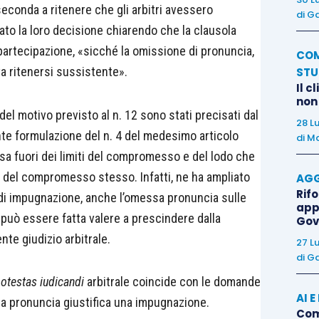
seconda a ritenere che gli arbitri avessero
di
Ga
o la loro decisione chiarendo che la clausola
 partecipazione, «sicché la omissione di pronuncia,
COM
a ritenersi sussistente».
STU
Il c
non
del motivo previsto al n. 12 sono stati precisati dal
28 L
nte formulazione del n. 4 del medesimo articolo
di
Ma
sa fuori dei limiti del compromesso e del lodo che
 del compromesso stesso. Infatti, ne ha ampliato
AGG
Rif
o di impugnazione, anche l’omessa pronuncia sulle
app
 può essere fatta valere a prescindere dalla
Gov
te giudizio arbitrale.
27 L
di
Ga
otestas iudicandi
arbitrale coincide con le domande
AI 
sa pronuncia giustifica una impugnazione.
Come