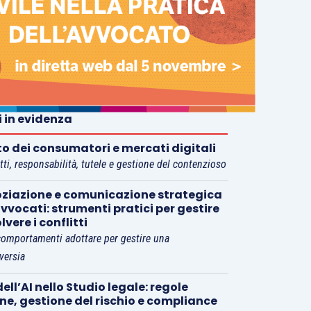
i in evidenza
tto dei consumatori e mercati digitali
tti, responsabilità, tutele e gestione del contenzioso
ziazione e comunicazione strategica
vvocati: strumenti pratici per gestire
olvere i conflitti
comportamenti adottare per gestire una
versia
ell’AI nello Studio legale: regole
rne, gestione del rischio e compliance