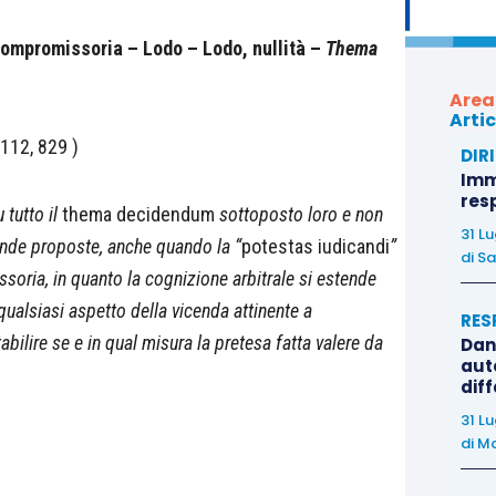
ompromissoria – Lodo – Lodo, nullità –
Thema
Area
Artic
 112, 829 )
DIR
Immo
res
 tutto il
thema decidendum
sottoposto loro e non
31 L
mande proposte, anche quando la “
potestas iudicandi
”
di
Sa
soria, in quanto la cognizione arbitrale si estende
a qualsiasi aspetto della vicenda attinente a
RES
stabilire se e in qual misura la pretesa fatta valere da
Dan
auto
dif
31 L
di
Ma