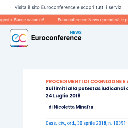
Vai
Visita il sito Euroconference e scopri tutti i servizi
al
contenuto
 Buone vacanze!
Euroconference News riprenderà le pubblicazi
PROCEDIMENTI DI COGNIZIONE E
Sui limiti alla potestas iudicandi d
24 Luglio 2018
di
Nicoletta Minafra
Cass. civ., ord., 30 aprile 2018, n. 10391