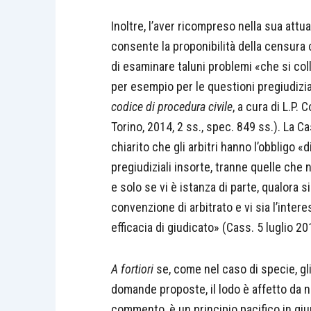
Inoltre, l’aver ricompreso nella sua attu
consente la proponibilità della censura 
di esaminare taluni problemi «che si co
per esempio per le questioni pregiudizia
codice di procedura civile
, a cura di L.P.
Torino, 2014, 2 ss., spec. 849 ss.). La 
chiarito che gli arbitri hanno l’obbligo 
pregiudiziali insorte, tranne quelle che
e solo se vi è istanza di parte, qualora si
convenzione di arbitrato e vi sia l’inter
efficacia di giudicato» (Cass. 5 luglio 2
A fortiori
se, come nel caso di specie, gl
domande proposte, il lodo è affetto da n
commento, è un principio pacifico in giu