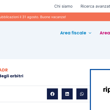
Chi siamo
Ricerca avanza
oni il 31 agosto. Buone vacanze!
Area fiscale
Area
 ADR
egli arbitri