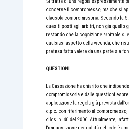
Si tratta di una regola espressamente p
concerne il compromesso, ma che si appl
clausola compromissoria. Secondo la S.C
quesiti posti agli arbitri, non già quell
restando che la cognizione arbitrale si e
qualsiasi aspetto della vicenda, che risult
pretesa fatta valere da una parte sia fond
QUESTIONI
La Cassazione ha chiarito che indipende
compromissoria e dalle questioni espres
applicazione la regola già prevista dall’o
c.p.c. con riferimento al compromesso, e
d.lgs. n. 40 del 2006. Attualmente, infatt
l’impugnazione per nullità del lodo è 