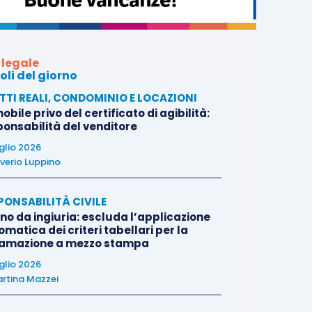
 legale
oli del giorno
ITTI REALI, CONDOMINIO E LOCAZIONI
bile privo del certificato di agibilità:
ponsabilità del venditore
uglio 2026
verio Luppino
PONSABILITÀ CIVILE
no da ingiuria: escluda l’applicazione
matica dei criteri tabellari per la
famazione a mezzo stampa
uglio 2026
rtina Mazzei