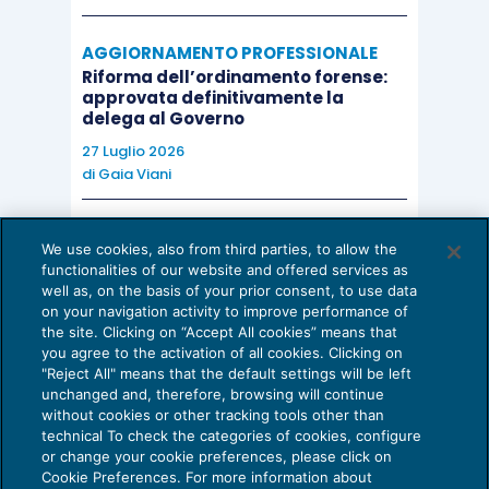
Si osserva infine che, ancorché la sentenza non
si soffermi sul punto, gli orientamenti confermati
AGGIORNAMENTO PROFESSIONALE
Riforma dell’ordinamento forense:
dalla Cassazione (ossia, in estrema sintesi,
approvata definitivamente la
l’insindacabilità avanti alla Corte della scelta di
delega al Governo
disporre o meno una C.T.U. e l’insufficienza di un
27 Luglio 2026
di
Gaia Viani
vero e proprio onere di argomentare la
condivisibilità delle conclusioni tecniche del
AI E DIGITALIZZAZIONE DELLO STUDIO
perito, laddove le censure dei consulenti di parte
We use cookies, also from third parties, to allow the
Come evitare le allucinazioni dell’AI:
siano state congruamente esaminate nella
functionalities of our website and offered services as
guida per l’avvocato
well as, on the basis of your prior consent, to use data
versione definitiva della perizia d’ufficio) trovano
on your navigation activity to improve performance of
24 Luglio 2026
the site. Clicking on “Accept All cookies” means that
un argomento in più nella nuova formulazione
di
Sofia Savoia
you agree to the activation of all cookies. Clicking on
dell’art. 360, n. 5 c.p.c., e, in particolare, nella
"Reject All" means that the default settings will be left
unchanged and, therefore, browsing will continue
restrittiva interpretazione della norma adottata
without cookies or other tracking tools other than
dalle sezioni unite con la decisione n. 8053 del 7
technical To check the categories of cookies, configure
or change your cookie preferences, please click on
aprile 2014.
Cookie Preferences. For more information about
Privacy Policy