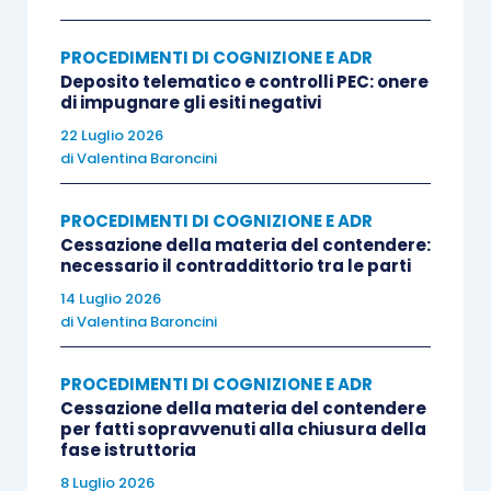
PROCEDIMENTI DI COGNIZIONE E ADR
SOLUZIONE
Deposito telematico e controlli PEC: onere
di impugnare gli esiti negativi
La Cassazione ha ritenuto il ricorso infondato,
22 Luglio 2026
osservando che rientra nei poteri discrezionali
di
Valentina Baroncini
del giudice di merito la disposizione (o meno) di
una consulenza tecnica e che, in concreto, la
PROCEDIMENTI DI COGNIZIONE E ADR
Cessazione della materia del contendere:
corte territoriale ha effettivamente motivato, “sia
necessario il contraddittorio tra le parti
pure sinteticamente”, in ordine alla condivisibilità
14 Luglio 2026
delle conclusioni del secondo consulente in
di
Valentina Baroncini
rapporto alla c.t.u. resa in prima istanza.
PROCEDIMENTI DI COGNIZIONE E ADR
Cessazione della materia del contendere
QUESTIONE
per fatti sopravvenuti alla chiusura della
fase istruttoria
La sentenza in commento conferma
8 Luglio 2026