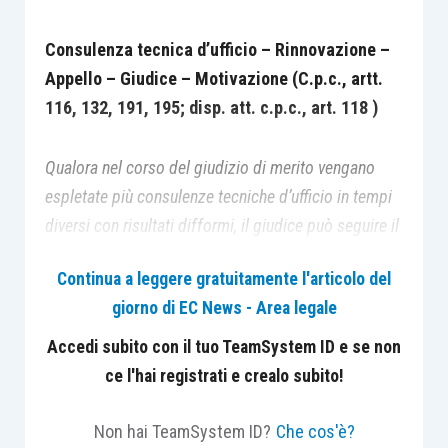
Consulenza tecnica d’ufficio – Rinnovazione –
Appello – Giudice – Motivazione (C.p.c., artt.
116, 132, 191, 195; disp. att. c.p.c., art. 118 )
Qualora nel corso del giudizio di merito vengano
espletate più consulenze tecniche d’ufficio in tempi
diversi con risultati difformi, il giudice può seguire il
parere che ritiene più congruo o discostarsene,
Continua a leggere gratuitamente l'articolo del
dando adeguata e specifica giustificazione del suo
giorno di EC News - Area legale
convincimento; in particolare, quando intenda
uniformarsi alla seconda consulenza, non può
Accedi subito con il tuo TeamSystem ID e se non
limitarsi ad una adesione acritica ma deve
ce l'hai registrati e crealo subito!
giustificare la propria preferenza indicando le
ragioni per cui ritiene di disattendere le conclusioni
Non hai TeamSystem ID?
Che cos'è?