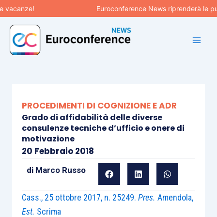
Vai
canze!
Euroconference News riprenderà le pubblic
al
contenuto
PROCEDIMENTI DI COGNIZIONE E ADR
Grado di affidabilità delle diverse
consulenze tecniche d’ufficio e onere di
motivazione
20 Febbraio 2018
di
Marco Russo
Cass., 25 ottobre 2017, n. 25249.
Pres.
Amendola,
Est.
Scrima