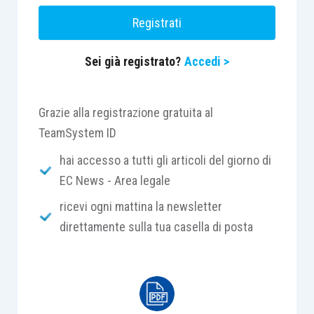
del primo consulente, salvo che queste risultino
Registrati
criticamente esaminate dalla nuova relazione.
Sei già registrato?
Accedi >
CASO
Il tribunale, aderendo alle conclusioni contenute
Grazie alla registrazione gratuita al
nella consulenza tecnica d’ufficio, accoglie la
TeamSystem ID
domanda proposta dall’attore e vòlta alla
hai accesso a tutti gli articoli del giorno di
condanna del medico convenuto “per errori
EC News - Area legale
commessi nella diagnosi e nella prestazione delle
ricevi ogni mattina la newsletter
conseguenti cure”.
direttamente sulla tua casella di posta
In secondo grado, la sentenza è integralmente
riformata sulla base degli opposti riscontri
emergenti dalla nuova consulenza tecnica