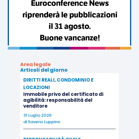
nozioni tecniche di comune conoscenza e
neppure disporre (anche d’ufficio) indagini
tecniche, e dall’altro respingere la domanda
perché non risultano provati i fatti che avrebbero
potuto accertarsi soltanto con l’impiego di
conoscenze tecniche”, incorrendo altrimenti in
un vizio di contraddittorietà della motivazione
Area legale
(Cass., 1° marzo 2007, n. 4853).
Articoli del giorno
DIRITTI REALI, CONDOMINIO E
Neppure sussiste un onere di motivazione sulle
LOCAZIONI
ragioni che hanno indotto il giudice a recepire in
Immobile privo del certificato di
agibilità: responsabilità del
sentenza le conclusioni del C.T.U.
venditore
31 Luglio 2026
Il giudice infatti, nell’aderire ai rilievi del
di
Saverio Luppino
consulente tecnico che nella relazione abbia