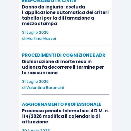
tenuto conto, replicandovi, delle osservazioni dei
RESPONSABILITÀ CIVILE
Danno da ingiuria: escluda
consulenti di parte, esaurisce l’obbligo della
l’applicazione automatica dei criteri
motivazione con l’indicazione delle fonti del suo
tabellari per la diffamazione a
mezzo stampa
convincimento, e non è quindi necessario che si
31 Luglio 2026
soffermi sulle contrarie deduzioni dei periti che,
di
Martina Mazzei
anche se non espressamente confutate, restano
implicitamente disattese perché incompatibili
PROCEDIMENTI DI COGNIZIONE E ADR
con le argomentazioni accolte (Cass., 2 febbraio
Dichiarazione di morte resa in
udienza fa decorrere il termine per
2015, n. 1815; Cass., 15 luglio 2014, n. 16149;
la riassunzione
Cass., 4 marzo 2011, n. 5229; Cass., 9 giugno
31 Luglio 2026
2010, n. 13433; orientamento non condiviso in
di
Valentina Baroncini
dottrina da Comoglio,
Le prove civili
, Torino, 2010,
891 ss., secondo il quale il principio
AGGIORNAMENTO PROFESSIONALE
costituzionale del giusto processo impone al
Processo penale telematico: il D.M. n.
114/2026 modifica il calendario di
giudice, anche in caso di adesione ai rilievi del
attuazione
C.T.U., di fornire “particolareggiata motivazione”
30 Luglio 2026