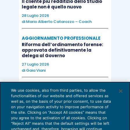
Il cliente più redditizio dello Studio
legale non è quello nuovo
28 Luglio 2026
di
Mario Alberto Catarozzo – Coach
AGGIORNAMENTO PROFESSIONALE
Riforma dell’ordinamento forense:
approvata definitivamente la
delega al Governo
27 Luglio 2026
di
Gaia Viani
AI E DIGITALIZZAZIONE DELLO STUDIO
We use cookies, also from third parties, to allow the
Come evitare le allucinazioni dell’AI:
functionalities of our website and offered services as
guida per l’avvocato
well as, on the basis of your prior consent, to use data
on your navigation activity to improve performance of
24 Luglio 2026
the site. Clicking on “Accept All cookies” means that
di
Sofia Savoia
you agree to the activation of all cookies. Clicking on
"Reject All" means that the default settings will be left
unchanged and, therefore, browsing will continue