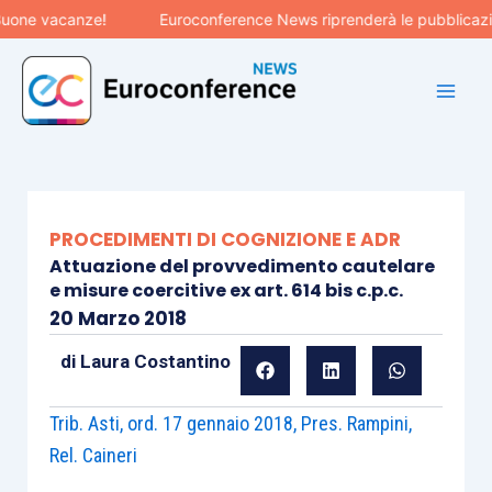
Vai
canze!
Euroconference News riprenderà le pubblicazioni il 31
al
contenuto
PROCEDIMENTI DI COGNIZIONE E ADR
Attuazione del provvedimento cautelare
e misure coercitive ex art. 614 bis c.p.c.
20 Marzo 2018
di
Laura Costantino
Trib. Asti, ord. 17 gennaio 2018, Pres. Rampini,
Rel. Caineri