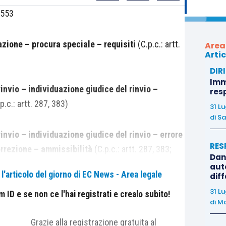
1553
azione – procura speciale – requisiti
(C.p.c.: artt.
Area
Artic
DIR
Immo
invio – individuazione giudice del rinvio –
res
p.c.: artt. 287, 383)
31 L
di
Sa
invio – individuazione giudice del rinvio – errore
RES
orrezione – ammissibilità
(C.p.c.: artt. 287, 383;
Dan
auto
'articolo del giorno di EC News - Area legale
dif
31 L
invio – designazione giudice del rinvio –
ID e se non ce l'hai registrati e crealo subito!
di
Ma
ex
art. 389 c.p.c. – competenza in capo al giudice
Grazie alla registrazione gratuita al
(C.p.c.: artt. 383, 389, 393)