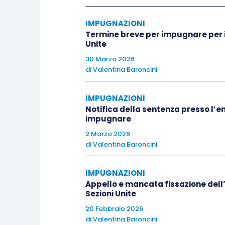
SOLUZIONE
IMPUGNAZIONI
Termine breve per impugnare per il
[1] In via preliminare la Suprema Corte d
Unite
«
il mandato apposto in calce o a margine d
30 Marzo 2026
e non richiede alcuno specifico riferimento 
di
Valentina Baroncini
mancanza di un espresso richiamo al giudiz
IMPUGNAZIONI
Notifica della sentenza presso l’e
Ad ogni modo, la Suprema Corte respinge
impugnare
2 Marzo 2026
[2] Anzitutto, sul piano generale, viene 
di
Valentina Baroncini
determina, in capo allo stesso, una comp
giudizio; dunque, va dichiarato inammissi
IMPUGNAZIONI
Appello e mancata fissazione dell’
dinanzi ad un giudice diverso da quello 
Sezioni Unite
20 Febbraio 2026
[3] Peraltro, l’incontestabilità della de
di
Valentina Baroncini