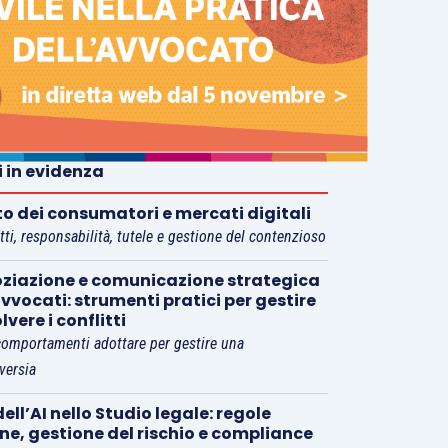
i in evidenza
tto dei consumatori e mercati digitali
tti, responsabilità, tutele e gestione del contenzioso
ziazione e comunicazione strategica
vvocati: strumenti pratici per gestire
olvere i conflitti
comportamenti adottare per gestire una
versia
ell’AI nello Studio legale: regole
rne, gestione del rischio e compliance