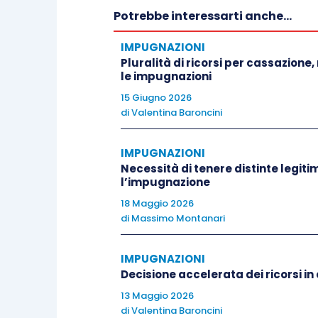
Potrebbe interessarti anche...
[1] [2] [3] [4] Alla cassazione con rinvi
grado di appello seguiva l’introduzione d
IMPUGNAZIONI
art. 389 c.p.c. delle somme corrisposte 
Pluralità di ricorsi per cassazione,
le impugnazioni
dinanzi al Tribunale di Catania secondo l
15 Giugno 2026
primo grado, rilevata la designazione del
di
Valentina Baroncini
rinvio, dichiarava inammissibile tale do
IMPUGNAZIONI
Avverso questa decisione veniva propost
Necessità di tenere distinte legit
l’impugnazione
in capo al giudice del rinvio della comp
ex
art. 389 c.p.c.
18 Maggio 2026
di
Massimo Montanari
A fronte del rigetto del gravame propos
IMPUGNAZIONI
l’impugnato con controricorso, eccependo 
Decisione accelerata dei ricorsi in
difetto di procura speciale
ex
art. 365 c.
13 Maggio 2026
di
Valentina Baroncini