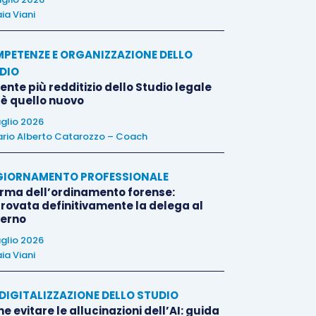
ia Viani
PETENZE E ORGANIZZAZIONE DELLO
DIO
liente più redditizio dello Studio legale
 è quello nuovo
uglio 2026
rio Alberto Catarozzo – Coach
IORNAMENTO PROFESSIONALE
orma dell’ordinamento forense:
rovata definitivamente la delega al
erno
uglio 2026
ia Viani
E DIGITALIZZAZIONE DELLO STUDIO
 evitare le allucinazioni dell’AI: guida