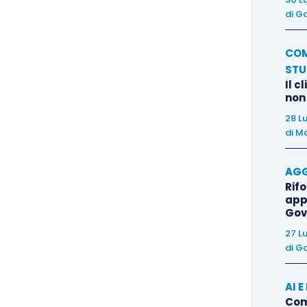
di legittimità, potendo in tal caso la parte avanzare
di
Ga
91
bis
c.p.c.
COM
STU
giudici di legittimità affermano che le domande di
Il c
peranza alla decisione poi cassata debbono sempre
non
ilità dinanzi al giudice del rinvio designato, in
28 L
di
Ma
AGG
Rif
app
Gov
ura
ex
art. 365 c.p.c. si rinvia a quanto già osservato
27 L
di
Ga
 designazione
del giudice del rinvio effettuato dalla
AI 
giurisprudenza (
ex multis
Cass., 30 novembre 2016,
Come