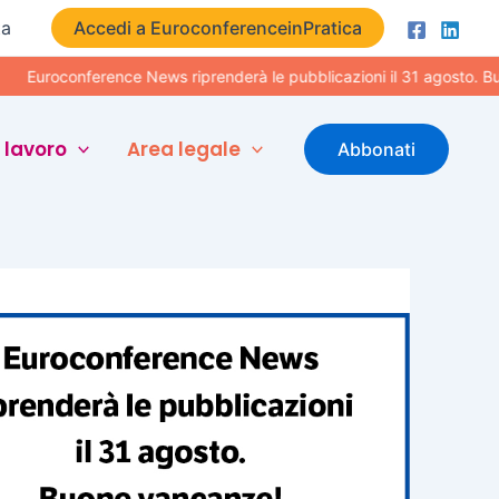
ta
Accedi a EuroconferenceinPratica
conference News riprenderà le pubblicazioni il 31 agosto. Buone vac
 lavoro
Area legale
Abbonati