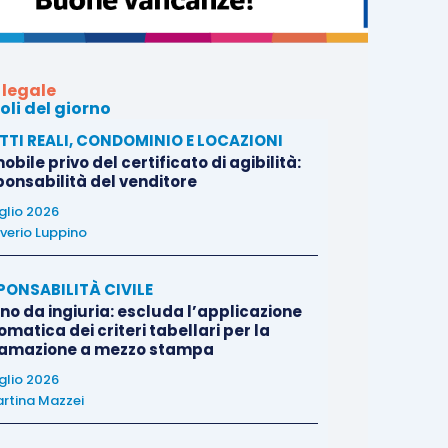
 legale
oli del giorno
ITTI REALI, CONDOMINIO E LOCAZIONI
bile privo del certificato di agibilità:
ponsabilità del venditore
uglio 2026
verio Luppino
PONSABILITÀ CIVILE
no da ingiuria: escluda l’applicazione
matica dei criteri tabellari per la
famazione a mezzo stampa
uglio 2026
rtina Mazzei