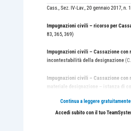
Cass., Sez. IV-Lav., 20 gennaio 2017, n. 
Impugnazioni civili – ricorso per Cass
83, 365, 369)
Impugnazioni civili – Cassazione con r
incontestabilità della designazione
(C.
Impugnazioni civili – Cassazione con r
materiale designazione – istanza di c
391
bis
)
Continua a leggere gratuitamente l
Impugnazioni civili – Cassazione con r
Accedi subito con il tuo TeamSystem 
proposizione domanda di restituzione
del rinvio – esclusività – sussistenza