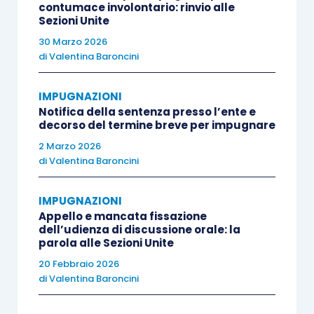
contumace involontario: rinvio alle
La presidente di sezione, pertanto, fissava la
Sezioni Unite
pubblica udienza.
30 Marzo 2026
di
Valentina Baroncini
SOLUZIONE
IMPUGNAZIONI
Notifica della sentenza presso l’ente e
[1] All’esito dell’udienza, la Cassazione ha ritenuto
decorso del termine breve per impugnare
di confermare la declaratoria di estinzione del
2 Marzo 2026
giudizio di legittimità.
di
Valentina Baroncini
IMPUGNAZIONI
Infatti, la proposta del consigliere delegato è
Appello e mancata fissazione
stata tempestivamente comunicata al difensore
dell’udienza di discussione orale: la
parola alle Sezioni Unite
del ricorrente e, in assenza di una tempestiva
richiesta di decisione, decorso il termine di
20 Febbraio 2026
di
Valentina Baroncini
quaranta giorni, è stato pronunciato il decreto di
estinzione, conformemente al dettato di cui