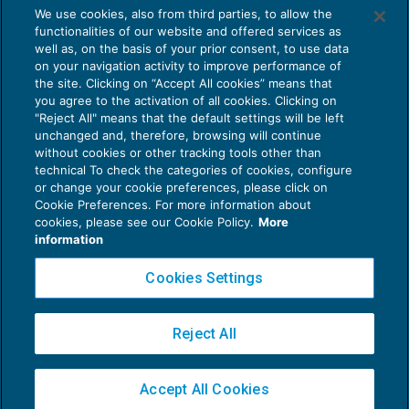
AI E DIGITALIZZAZIONE DELLO STUDIO
We use cookies, also from third parties, to allow the
giurisprudenza di legittimità che le nuove
Come evitare le allucinazioni dell’AI:
functionalities of our website and offered services as
guida per l’avvocato
disposizioni relative al giudizio per cassazione, ivi
well as, on the basis of your prior consent, to use data
on your navigation activity to improve performance of
24 Luglio 2026
incluso (per quanto qui interessa) il novellato art.
the site. Clicking on “Accept All cookies” means that
di
Sofia Savoia
380-
bis
c.p.c., si applichino ai giudizi introdotti
you agree to the activation of all cookies. Clicking on
"Reject All" means that the default settings will be left
con ricorso già notificato alla data del 1° gennaio
unchanged and, therefore, browsing will continue
2023, per i quali non sia stata ancora fissata
without cookies or other tracking tools other than
technical To check the categories of cookies, configure
udienza o adunanza in camera di consiglio (così,
or change your cookie preferences, please click on
ad esempio, Cass. civ., sez. un., 23 aprile 2024, n.
Cookie Preferences. For more information about
Privacy Policy
cookies, please see our Cookie Policy.
More
10955, secondo la quale “(i)n tema di
Cookie Policy
information
procedimento per la decisione accelerata dei
Euroconference NEWS è una testata registrata al Tribunale di Milano Reg. n. 8556/2026
Cookies Settings
ricorsi, l’art. 380-
bis
, 3° co., c.p.c. (come novellato
Direttore responsabile Sandro Cerato
dal D.Lgs. n. 149 del 2022), che, per i casi di
Copyright 2016 ©
Gruppo Euroconference S.p.A.
v2.32.2
Reject All
definizione del giudizio in conformità alla
Piazza Luigi Einaudi, 10N01 - 20124 Milano - info@ecnews.it
proposta, richiama l’art. 96, 3° e 4°co., c.p.c., si
Capitale Sociale € 300.000,00 i.v. C.F. P.IVA Iscrizione Registro Imprese di Milano
applica ai giudizi di cassazione pendenti alla data
Accept All Cookies
02776120236