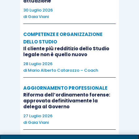
specifico regime intertemporale per le modifiche
attuazione
alla disciplina dei giudizi di impugnazione: il 6°co.
30 Luglio 2026
di
Gaia Viani
della norma, nel dettaglio, dispone l’entrata in
vigore della riforma del giudizio di cassazione e
COMPETENZE E ORGANIZZAZIONE
delle modifiche al capo III del titolo II del libro
DELLO STUDIO
secondo del codice di procedura civile,
Il cliente più redditizio dello Studio
legale non è quello nuovo
dichiarandone l’applicabilità ai ricorsi in
cassazione proposti a far data dal 1° gennaio
28 Luglio 2026
di
Mario Alberto Catarozzo – Coach
2023; anticipando ulteriormente l’operatività di
diverse norme, tra cui l’art. 380-
bis
c.p.c., ai
AGGIORNAMENTO PROFESSIONALE
procedimenti introdotti con ricorso notificato
Riforma dell’ordinamento forense:
prima del 1° gennaio 2023 per i quali non sia già
approvata definitivamente la
delega al Governo
stata fissata l’adunanza camerale o la pubblica
27 Luglio 2026
udienza.
di
Gaia Viani
Rappresenta un dato acquisito dalla