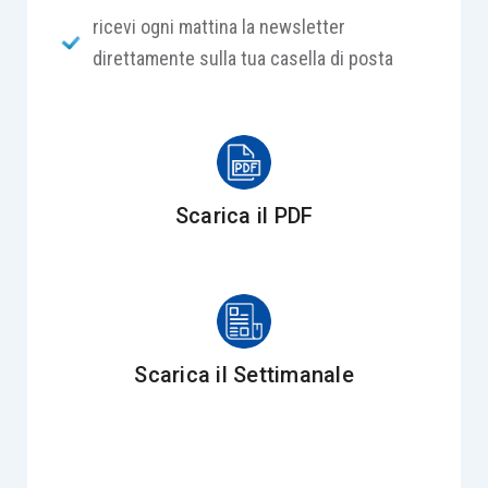
carico di tutti i condomini, anziché a carico dei
ricevi ogni mattina la newsletter
soli condomini dell’edificio interessato da tali
direttamente sulla tua casella di posta
spese, costituente un condominio parziale al
quale gli attori non partecipavano.
Avverso tale decisione il condominio proponeva
ricorso per cassazione, articolato in quattro
Scarica il PDF
motivi.
Sul rilievo dell’inammissibilità e/o manifesta
infondatezza del ricorso, il consigliere delegato
formulava proposta di definizione del giudizio ai
Scarica il Settimanale
sensi dell’art. 380-
bis
c.p.c.
Trascorso il termine di quaranta giorni dalla