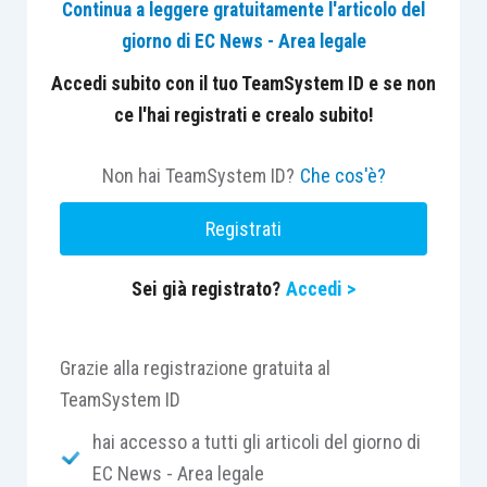
Continua a leggere gratuitamente l'articolo del
comma 2, 391, comma 3, c.p.c., può essere
giorno di EC News - Area legale
proposta istanza ex art. 391, comma 3, c.p.c., per la
verifica della regolarità della statuizione adottata,
Accedi subito con il tuo TeamSystem ID e se non
sicché l’esame del “merito” del ricorso per
ce l'hai registrati e crealo subito!
cassazione ha ingresso nei soli casi di accertata
insussistenza dei presupposti per la declaratoria di
Non hai TeamSystem ID?
Che cos'è?
estinzione del processo.
Registrati
CASO
Sei già registrato?
Accedi >
[1] All’esito dei gradi di merito del giudizio, la
Corte d’Appello di Roma, accogliendo le domande
Grazie alla registrazione gratuita al
dei condomini attori, annullava una delibera
TeamSystem ID
adottata da un’assemblea di condominio nella
hai accesso a tutti gli articoli del giorno di
parte in cui ripartiva determinate voci di spesa a
EC News - Area legale