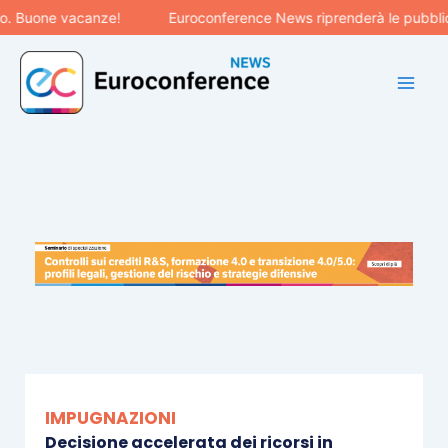
Vai
Buone vacanze!
Euroconference News riprenderà le pubblicazio
al
contenuto
IMPUGNAZIONI
Decisione accelerata dei ricorsi in