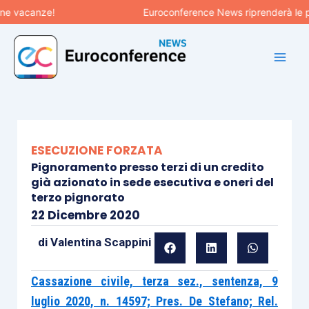
Vai
vacanze!
Euroconference News riprenderà le pubbli
al
contenuto
ESECUZIONE FORZATA
Pignoramento presso terzi di un credito
già azionato in sede esecutiva e oneri del
terzo pignorato
22 Dicembre 2020
di
Valentina Scappini
Cassazione civile, terza sez., sentenza, 9
luglio 2020, n. 14597; Pres. De Stefano; Rel.