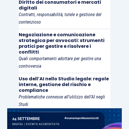
Diritto dei consumatori e mercati
ricade sui beni di C.B., inadempiente al
digitali
pagamento intimato nel precetto. Al contrario, i
Contratti, responsabilità, tutele e gestione del
pignoramenti eseguiti su istanza dei creditori
contenzioso
della compagnia assicurativa hanno ad oggetto il
Negoziazione e comunicazione
credito vantato da quest’ultima nei confronti di
strategica per avvocati: strumenti
C.B. Inoltre, nella prima procedura il debitore
pratici per gestire e risolvere i
conflitti
esecutato è C.B., nelle seconde è invece Ina
Quali comportamenti adottare per gestire una
Assitalia s.p.a.
controversia
Per tale motivo, secondo la Suprema Corte, il
Uso dell’AI nello Studio legale: regole
interne, gestione del rischio e
pignoramento eseguito da Cr. e Ci. sulle somme
compliance
vantate da Ina Assitalia s.p.a. non può far venire
Problematiche connesse all’utilizzo dell’AI negli
meno la generale destinazione di tutto il
Studi
patrimonio del debitore C.B. (tra cui i mobili
pignorati dalla compagnia) a garanzia delle sue
obbligazioni verso la società. Invero, i