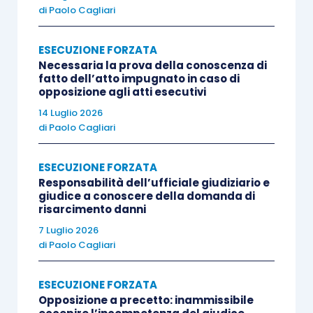
di
Paolo Cagliari
azionato era stato, a sua volta, l’oggetto dei due
pignoramenti presso terzi azionati da Cr.Gu. e
ESECUZIONE FORZATA
Ci.Os., creditori della società.
Necessaria la prova della conoscenza di
fatto dell’atto impugnato in caso di
opposizione agli atti esecutivi
Disposta la sospensione della procedura
14 Luglio 2026
esecutiva, il giudice dell’esecuzione assegnava
di
Paolo Cagliari
termine al debitore C.B. per l’introduzione del
giudizio di merito avanti al Giudice di Pace di
ESECUZIONE FORZATA
Roma, competente per valore.
Responsabilità dell’ufficiale giudiziario e
giudice a conoscere della domanda di
risarcimento danni
Questi, affermando che il pignoramento presso
7 Luglio 2026
terzi era stato eseguito solo successivamente
di
Paolo Cagliari
all’avvio della procedura esecutiva promossa da
Ina Assitalia s.p.a., rigettava l’opposizione nel
ESECUZIONE FORZATA
Opposizione a precetto: inammissibile
merito con sentenza che veniva confermata dal