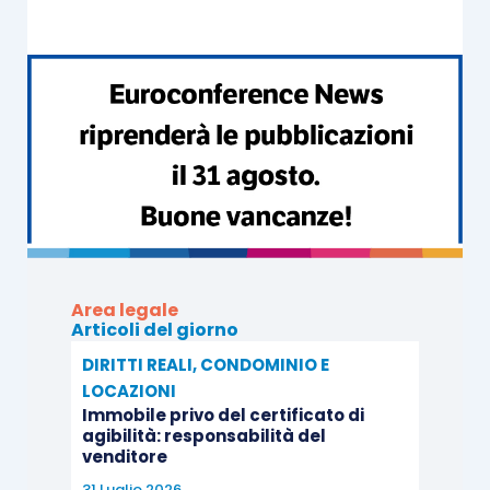
determinerebbe la sottrazione dei beni pignorati,
in violazione degli artt. 334 e 388 c.p.c. Cosicché
il vincolo di indisponibilità
ex
art. 546 c.p.c.
renderebbe improseguibile qualsiasi altra azione
esecutiva sui medesimi beni, anche se
precedente.
Dopo lo scambio di memorie
ex
art. 378 c.p.c. e
l’udienza pubblica del 26 febbraio 2020, con
pronuncia in pari data, depositata il 9 luglio 2020,
Area legale
la Corte di cassazione ha rigettato il ricorso,
Articoli del giorno
confermando l’impugnata sentenza e
DIRITTI REALI, CONDOMINIO E
condannando il ricorrente al pagamento delle
LOCAZIONI
Immobile privo del certificato di
spese.
agibilità: responsabilità del
venditore
SOLUZIONE
31 Luglio 2026