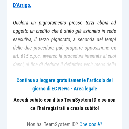
D’Arrigo.
Qualora un pignoramento presso terzi abbia ad
oggetto un credito che è stato già azionato in sede
esecutiva, il terzo pignorato, a seconda dei tempi
delle due procedure, può proporre opposizione
ex
art. 615 c.p.c. avverso la procedura intentata ai suoi
danni, al fine di dedurre il definitivo venir meno della
titolarità del credito in capo al proprio creditore, ma
Continua a leggere gratuitamente l'articolo del
solo se e nella misura in cui sia stata già
giorno di EC News - Area legale
pronunciata l’ordinanza di assegnazione implicante
la sostituzione del proprio creditore con i creditori
Accedi subito con il tuo TeamSystem ID e se non
che quel credito hanno pignorato, oppure ha l’onere
ce l'hai registrati e crealo subito!
di dichiarare quella circostanza, ai sensi dell’art. 547
c.p.c., nella procedura di espropriazione presso
Non hai TeamSystem ID?
Che cos'è?