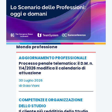
pignoramenti di Cr. e Ci. hanno ad oggetto il
credito della società nei confronti di C.B. e non i
beni che la compagnia ha pignorato al proprio
debitore.
In aggiunta, i pignoramenti del credito di Ina
Mondo professione
Assitalia s.p.a. verso C.B. non possono implicare
nemmeno, da soli, il venir meno della titolarità di
AGGIORNAMENTO PROFESSIONALE
Processo penale telematico: il D.M. n.
tale credito in capo alla compagnia e la sua
114/2026 modifica il calendario di
legittimazione ad azionarlo esecutivamente. Ciò,
attuazione
semmai, avviene solo con l’ordinanza di
30 Luglio 2026
di
Gaia Viani
assegnazione
ex
art. 553 c.p.c., con cui il giudice
dell’espropriazione presso terzi dispone la
COMPETENZE E ORGANIZZAZIONE
sostituzione del creditore pignorante al titolare
DELLO STUDIO
originario del credito.
Il cliente più redditizio dello Studio