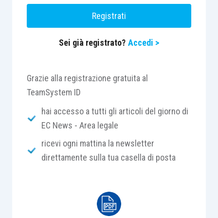
terzi, rimanendo altrimenti esposto al rischio di
Registrati
restare obbligato sia nei confronti del proprio
creditore originario sia del
«creditor creditoris
».
Sei già registrato?
Accedi >
Quest’ultimo, a sua volta, apprendendo notizia
dell’azione esecutiva intrapresa dal suo debitore può
sostituirsi allo stesso in forza dell’ordinanza di
Grazie alla registrazione gratuita al
assegnazione del credito, che determina una
TeamSystem ID
successione a titolo particolare nel diritto in base
hai accesso a tutti gli articoli del giorno di
all’art. 111 c.p.c., oppure mediante istanza di
EC News - Area legale
sostituzione in forza dell’art. 511 c.p.c.
ricevi ogni mattina la newsletter
direttamente sulla tua casella di posta
CASO
In data 4 settembre 2008 veniva eseguito un
pignoramento mobiliare nei confronti del debitore
C.B., sulla base di un precetto di pagamento