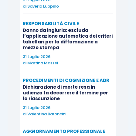
di
Saverio Luppino
La Suprema Corte, nel rigettare il ricorso di C.B.,
RESPONSABILITÀ CIVILE
ha escluso che il pignoramento mobiliare
Danno da ingiuria: escluda
eseguito a suo danno da parte di Ina Assitalia
l’applicazione automatica dei criteri
tabellari per la diffamazione a
s.p.a. fosse divenuto improseguibile per effetto
mezzo stampa
del pignoramento presso terzi del credito
31 Luglio 2026
azionato dalla suddetta società, affermando il
di
Martina Mazzei
principio di diritto, per cui, “
qualora un
pignoramento presso terzi abbia ad oggetto un
PROCEDIMENTI DI COGNIZIONE E ADR
Dichiarazione di morte resa in
credito che, a sua volta, è stato già azionato in sede
udienza fa decorrere il termine per
esecutiva, il terzo pignorato ha l’onere di dichiarare
la riassunzione
tale circostanza ai sensi dell’art. 547 c.p.c.,
31 Luglio 2026
restando altrimenti esposto al rischio di restare
di
Valentina Baroncini
obbligato sia nei confronti del proprio creditore
AGGIORNAMENTO PROFESSIONALE
originario, sia del
creditor creditoris
. Quest’ultimo,