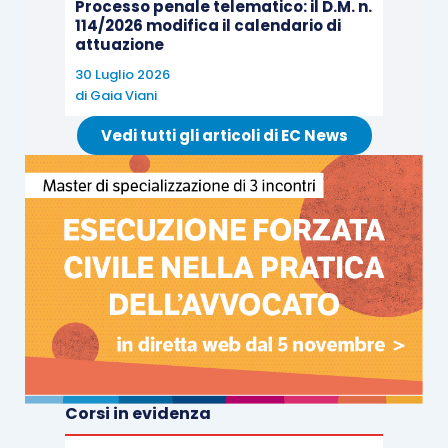
Processo penale telematico: il D.M. n.
apprendendo notizia dell’azione esecutiva intrapresa
114/2026 modifica il calendario di
dal proprio debitore, può sostituirsi allo stesso in
attuazione
forza dell’ordinanza di assegnazione del credito, che
30 Luglio 2026
di
Gaia Viani
determina una successione a titolo particolare nel
diritto ai sensi dell’art. 111 c.p.c., oppure mediante
Vedi tutti gli articoli di EC News
istanza di sostituzione
ex
art. 511 c.p.c.”
.
QUESTIONI
Nell’argomentare l’infondatezza del ricorso, la
Suprema Corte ha rilevato che le procedure
esecutive promosse contro C.B. non solo hanno
oggetti differenti, ma tra esse non vi è neppure
coincidenza soggettiva. Infatti, da un lato il
Corsi in evidenza
pignoramento eseguito da Ina Assitalia s.p.a.