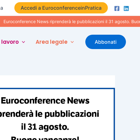
ta
Accedi a EuroconferenceinPratica
nference News riprenderà le pubblicazioni il 31 agosto. Buone vaca
 lavoro
Area legale
Abbonati