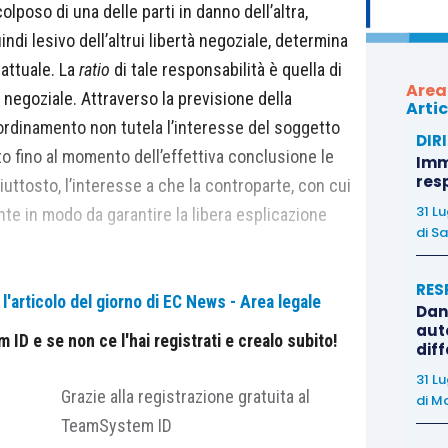
poso di una delle parti in danno dell’altra,
ndi lesivo dell’altrui libertà negoziale, determina
rattuale. La
ratio
di tale responsabilità è quella di
Area
 negoziale. Attraverso la previsione della
Artic
l’ordinamento non tutela l’interesse del soggetto
DIR
to fino al momento dell’effettiva conclusione le
Immo
res
piuttosto, l’interesse a che la controparte, con cui
31 L
nte in modo da garantire la libera esplicazione
di
Sa
RES
'articolo del giorno di EC News - Area legale
la responsabilità precontrattuale, richiede la
Dan
auto
iv. 15 aprile 2016 n. 7545; Cass. civ. 29 marzo 2007
ID e se non ce l'hai registrati e crealo subito!
dif
31 L
Grazie alla registrazione gratuita al
di
Ma
 in corso delle trattative e tali trattative devono
TeamSystem ID
?