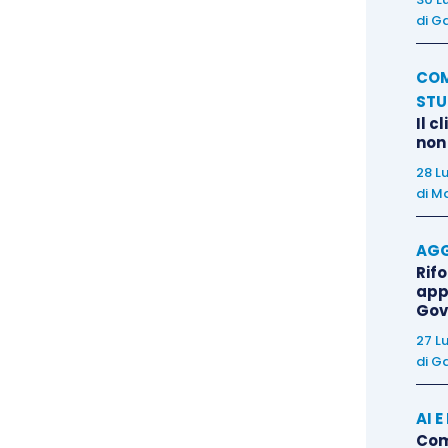
po il principale – obbligo precontrattuale
di
Ga
ello, ex art. 1337 c.c., di non recedere
ontrattuali.
COM
STU
Il c
 dell’affidamento incolpevole della controparte che,
non
lle trattative, è normalmente portata a fare
28 L
 positivo della contrattazione. Fino al momento
di
Ma
è libera di non concludere ritirandosi dalle
pregiudicare ingiustificatamente le ragioni
AGG
Rif
rcimento del danno patito da quest’ultima per
app
Gov
27 L
di
Ga
torio in caso di recesso dalle trattative sono proprio
e della controparte e l’assenza di un giustificato
AI 
Come