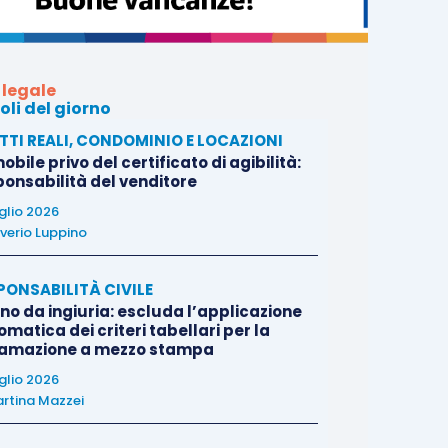
 legale
oli del giorno
ITTI REALI, CONDOMINIO E LOCAZIONI
bile privo del certificato di agibilità:
ponsabilità del venditore
uglio 2026
verio Luppino
PONSABILITÀ CIVILE
no da ingiuria: escluda l’applicazione
matica dei criteri tabellari per la
famazione a mezzo stampa
uglio 2026
rtina Mazzei