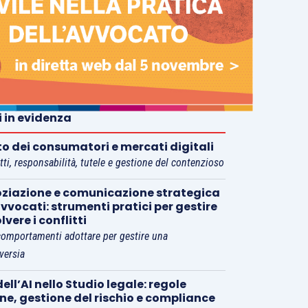
i in evidenza
tto dei consumatori e mercati digitali
tti, responsabilità, tutele e gestione del contenzioso
ziazione e comunicazione strategica
vvocati: strumenti pratici per gestire
olvere i conflitti
comportamenti adottare per gestire una
versia
ell’AI nello Studio legale: regole
rne, gestione del rischio e compliance