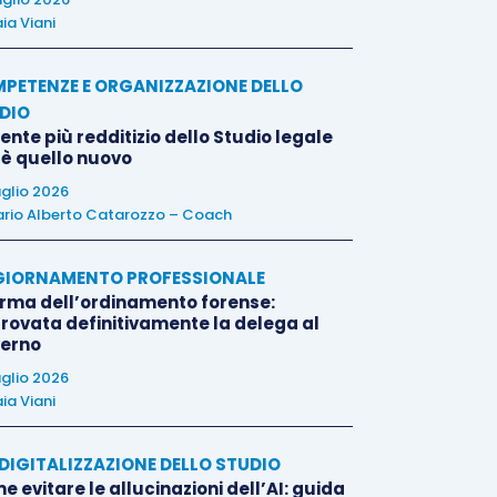
ia Viani
PETENZE E ORGANIZZAZIONE DELLO
DIO
liente più redditizio dello Studio legale
 è quello nuovo
uglio 2026
rio Alberto Catarozzo – Coach
IORNAMENTO PROFESSIONALE
orma dell’ordinamento forense:
rovata definitivamente la delega al
erno
uglio 2026
ia Viani
E DIGITALIZZAZIONE DELLO STUDIO
 evitare le allucinazioni dell’AI: guida