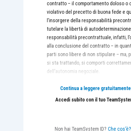
contratto – il comportamento doloso o col
violativo del precetto di buona fede e qui
l’insorgere della responsabilità precont
tutelare la libertà di autodeterminazione
responsabilità precontrattuale, infatti, 
alla conclusione del contratto – in quan
parti sono libere di non stipulare – ma, 
si sta trattando, si comporti correttame
dell’autonomia negoziale.
Continua a leggere gratuitamente l
La giurisprudenza, affinché si configuri 
sussistenza di alcuni requisiti. (Cass. c
Accedi subito con il tuo TeamSystem 
n. 7768)
In primo luogo tra le parti devono essere
Non hai TeamSystem ID?
Che cos'è