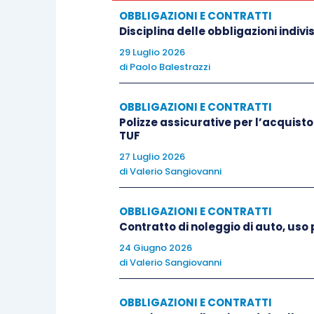
OBBLIGAZIONI E CONTRATTI
in forza della quale è imposto ai soggett
Disciplina delle obbligazioni indivisi
comportamento, sulla scorta dei canoni di
29 Luglio 2026
una condotta che non si limiti a soddisfa
di
Paolo Balestrazzi
altresì, il fine di assicurare uno sposta
OBBLIGAZIONI E CONTRATTI
La buona fede oggettiva, quale sinonimo 
Polizze assicurative per l’acquisto 
TUF
di cui all’art 2, è un canone di comport
27 Luglio 2026
di precisi obblighi comportamentali finali
di
Valerio Sangiovanni
controparte.
OBBLIGAZIONI E CONTRATTI
In un primo momento gli interpreti hanno 
Contratto di noleggio di auto, us
individuare con precisione le regole co
24 Giugno 2026
di
Valerio Sangiovanni
precede la formazione del contratto su
qualunque comportamento sleale, tenuto
OBBLIGAZIONI E CONTRATTI
contratto, possa essere fonte di respons