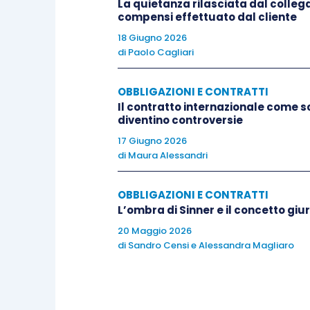
La quietanza rilasciata dal colleg
compensi effettuato dal cliente
Sono emersi così – accanto all’obbligo 
18 Giugno 2026
di
Paolo Cagliari
nell’alveo dell’art. 1337 c.c., di non rec
tutelare l’interesse della parte a non ess
OBBLIGAZIONI E CONTRATTI
specifico tipizzato dall’art. 1338 c.c. – u
Il contratto internazionale come s
informazione, di segretezza, di collabora
diventino controversie
rimane il carattere aperto cioè la possib
17 Giugno 2026
comportamento tenuto in fase precontrat
di
Maura Alessandri
quindi, di danneggiare la libertà negoziale
OBBLIGAZIONI E CONTRATTI
L’ombra di Sinner e il concetto giu
Secondo quest’interpretazione estensi
20 Maggio 2026
violativo della clausola generale di buo
di
Sandro Censi
e
Alessandra Magliaro
allora la responsabilità precontrattuale
responsabilità atipica ed elastica.