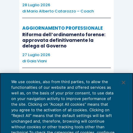
28 Luglio 2026
di
Mario Alberto Catarozzo – Coach
AGGIORNAMENTO PROFESSIONALE
Riforma dell’ordinamento forense:
approvata definitivamente la
delega al Governo
27 Luglio 2026
di
Gaia Viani
AI E DIGITALIZZAZIONE DELLO STUDIO
We use cookies, also from third parties, to allow the
Come evitare le allucinazioni dell’AI:
functionalities of our website and offered services as
guida per l’avvocato
well as, on the basis of your prior consent, to use data
on your navigation activity to improve performance of
24 Luglio 2026
the site. Clicking on “Accept All cookies” means that
di
Sofia Savoia
you agree to the activation of all cookies. Clicking on
"Reject All" means that the default settings will be left
unchanged and, therefore, browsing will continue
without cookies or other tracking tools other than
technical To check the categories of cookies, configure