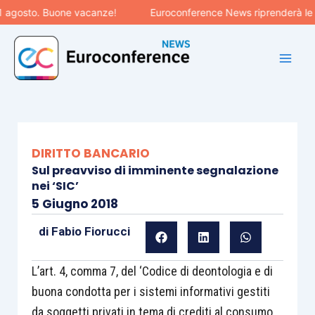
Vai
osto. Buone vacanze!
Euroconference News riprenderà le pubbl
al
contenuto
DIRITTO BANCARIO
Sul preavviso di imminente segnalazione
nei ‘SIC’
5 Giugno 2018
di
Fabio Fiorucci
L’art. 4, comma 7, del ‘Codice di deontologia e di
buona condotta per i sistemi informativi gestiti
da soggetti privati in tema di crediti al consumo,