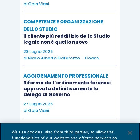
di
Gaia Viani
COMPETENZE E ORGANIZZAZIONE
DELLO STUDIO
Il cliente più redditizio dello Studio
legale non è quello nuovo
28 Luglio 2026
di
Mario Alberto Catarozzo – Coach
AGGIORNAMENTO PROFESSIONALE
Riforma dell’ordinamento forense:
approvata definitivamente la
delega al Governo
27 Luglio 2026
di
Gaia Viani
AI E DIGITALIZZAZIONE DELLO STUDIO
We use cookies, also from third parties, to allow the
Come evitare le allucinazioni dell’AI:
functionalities of our website and offered services as