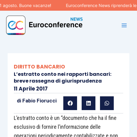
Vai
osto. Buone vacanze!
Euroconference News riprenderà le pubbl
al
contenuto
DIRITTO BANCARIO
L’estratto conto nei rapporti bancari:
breve rassegna di giurisprudenza
11 Aprile 2017
di
Fabio Fiorucci
L’estratto conto è un “documento che ha il fine
esclusivo di fornire l’informazione delle
operazioni periodicamente contabilizzate e non