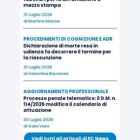
mezzo stampa
31 Luglio 2026
di
Martina Mazzei
PROCEDIMENTI DI COGNIZIONE E ADR
Dichiarazione di morte resa in
udienza fa decorrere il termine per
la riassunzione
31 Luglio 2026
di
Valentina Baroncini
AGGIORNAMENTO PROFESSIONALE
Processo penale telematico: il D.M. n.
114/2026 modifica il calendario di
attuazione
30 Luglio 2026
di
Gaia Viani
Vedi tutti gli articoli di EC News