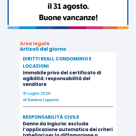
Area legale
Articoli del giorno
DIRITTI REALI, CONDOMINIO E
LOCAZIONI
Immobile privo del certificato di
agibilità: responsabilità del
venditore
31 Luglio 2026
di
Saverio Luppino
RESPONSABILITÀ CIVILE
Danno da ingiuria: escluda
l’applicazione automatica dei criteri
tabellari per la diffamazione a