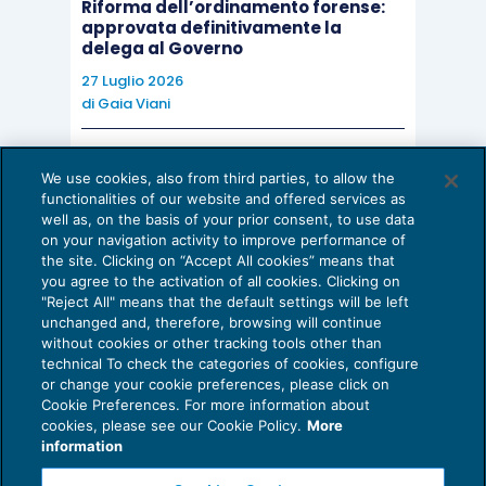
Riforma dell’ordinamento forense:
approvata definitivamente la
delega al Governo
27 Luglio 2026
di
Gaia Viani
AI E DIGITALIZZAZIONE DELLO STUDIO
We use cookies, also from third parties, to allow the
Come evitare le allucinazioni dell’AI:
functionalities of our website and offered services as
guida per l’avvocato
well as, on the basis of your prior consent, to use data
on your navigation activity to improve performance of
24 Luglio 2026
the site. Clicking on “Accept All cookies” means that
di
Sofia Savoia
you agree to the activation of all cookies. Clicking on
"Reject All" means that the default settings will be left
unchanged and, therefore, browsing will continue
without cookies or other tracking tools other than
technical To check the categories of cookies, configure
or change your cookie preferences, please click on
Cookie Preferences. For more information about
Privacy Policy
cookies, please see our Cookie Policy.
More
Cookie Policy
information
Euroconference NEWS è una testata registrata al Tribunale di Milano Reg. n. 8556/2026