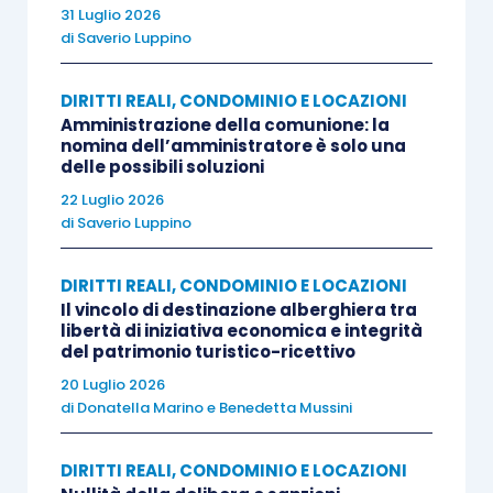
–
peraltro con pene molto severe
– non solo
31 Luglio 2026
tutte quelle condotte volte a consentire l’arrivo
di
Saverio Luppino
nel territorio dello Stato dei soggetti stranieri
irregolari, ma anche quelle, subito successive,
DIRITTI REALI, CONDOMINIO E LOCAZIONI
Amministrazione della comunione: la
finalizzate a garantire la corretta riuscita
nomina dell’amministratore è solo una
dell’operazione.
delle possibili soluzioni
22 Luglio 2026
di
Saverio Luppino
L’ art. 12, co. 3, d.lgs. 286/1998 riproduce la
disposizione di cui al co. 1, prevedendo però
DIRITTI REALI, CONDOMINIO E LOCAZIONI
pene più elevate
, in presenza di alcune
Il vincolo di destinazione alberghiera tra
aggravanti (Cfr. Cass. S.U. 40982/2018).
libertà di iniziativa economica e integrità
del patrimonio turistico-ricettivo
20 Luglio 2026
Sul favoreggiamento della permanenza dello
di
Donatella Marino
e
Benedetta Mussini
straniero irregolare
DIRITTI REALI, CONDOMINIO E LOCAZIONI
L’art. 12, co. 5, d.lgs. 286/1998 punisce con la