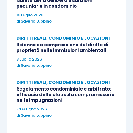
Nullità della delibera e sanzioni
pecuniarie in condominio
reclusione fino a quattro anni e con la multa fino a
16 Luglio 2026
euro 15.493 i soggetti che favoriscono la
di
Saverio Luppino
permanenza di persone irregolari nel territorio
italiano e, in particolare, “
fuori dei casi previsti dai
DIRITTI REALI, CONDOMINIO E LOCAZIONI
commi precedenti, e salvo che il fatto non
Il danno da compressione del diritto di
costituisca più grave reato, chiunque, al fine di trarre
proprietà nelle immissioni ambientali
un ingiusto profitto dalla condizione di illegalità
8 Luglio 2026
di
Saverio Luppino
dello straniero o nell’ambito delle attività punite a
norma del presente articolo, favorisce la
DIRITTI REALI, CONDOMINIO E LOCAZIONI
permanenza di questi nel territorio dello Stato in
Regolamento condominiale e arbitrato:
violazione delle norme del presente testo unico…”.
efficacia della clausola compromissoria
nelle impugnazioni
29 Giugno 2026
Tale disposizione si pone in un momento
di
Saverio Luppino
successivo rispetto a quella di cui all’art. 12, co.
1, in quanto è necessario che il soggetto