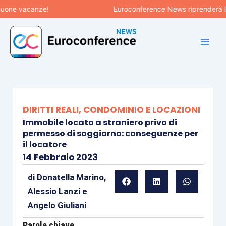
Vai
e vacanze!
Euroconference News riprenderà le pub
al
contenuto
DIRITTI REALI, CONDOMINIO E LOCAZIONI
Immobile locato a straniero privo di
permesso di soggiorno: conseguenze per
il locatore
14 Febbraio 2023
di
Donatella Marino
,
Alessio Lanzi
e
Angelo Giuliani
Parole chiave