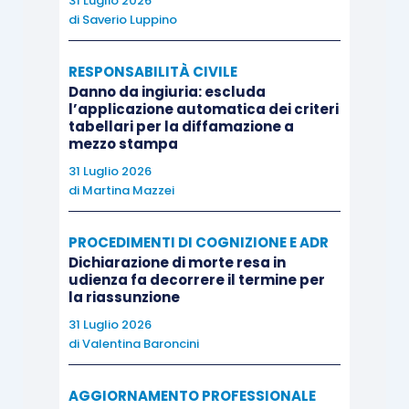
31 Luglio 2026
di
Saverio Luppino
Con il cd. “pacchetto sicurezza” del 2008
il
Legislatore ha introdotto l’art. 12, co. 5 bis. Tale
RESPONSABILITÀ CIVILE
disposizione costituisce una figura autonoma di
Danno da ingiuria: escluda
l’applicazione automatica dei criteri
reato che punisce con la reclusione da sei mesi a
tabellari per la diffamazione a
tre anni “
chiunque a titolo oneroso, al fine di trarre
mezzo stampa
ingiusto profitto, dà alloggio ovvero cede, anche in
31 Luglio 2026
locazione, un immobile ad uno straniero che sia
di
Martina Mazzei
privo di titolo di soggiorno al momento della stipula
PROCEDIMENTI DI COGNIZIONE E ADR
o del rinnovo del contratto di locazione”.
La
Dichiarazione di morte resa in
commissione di tale delitto, determina rilevanti
udienza fa decorrere il termine per
conseguenze patrimoniali in quanto
è prevista la
la riassunzione
sanzione accessoria della confisca
31 Luglio 2026
di
Valentina Baroncini
dell’immobile, ossia la definitiva privazione
della proprietà dello stesso
. In particolare, l’art.
AGGIORNAMENTO PROFESSIONALE
12 co. 5 bis, nella seconda parte stabilisce che