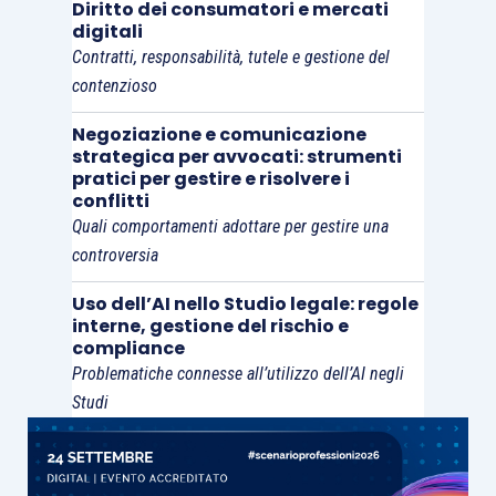
Diritto dei consumatori e mercati
pagato il canone concordato.
La lesione del bene
digitali
giuridico protetto si verifica nel momento in cui
Contratti, responsabilità, tutele e gestione del
le parti raggiungono l’accordo
per iniziare la
contenzioso
locazione, con il contestuale approfittamento
Negoziazione e comunicazione
economico da parte del locatore.
strategica per avvocati: strumenti
pratici per gestire e risolvere i
conflitti
Occorre rilevare che, come chiarito dalla
Quali comportamenti adottare per gestire una
giurisprudenza,
il delitto
ex art. 12 co. 5 bis
è
controversia
integrato anche dalla sublocazione
Uso dell’AI nello Studio legale: regole
dell’immobile a soggetti irregolari
(sempre che
interne, gestione del rischio e
l’agente si approfitti di tale condizione – sul
compliance
punto, Cass. 29289/2017). In tal caso, però, il
Problematiche connesse all’utilizzo dell’AI negli
Studi
locatore dell’immobile concorre con il conduttore
che dà alloggio a soggetti irregolari solo nel caso
in cui partecipi al profitto ingiusto ottenuto dallo