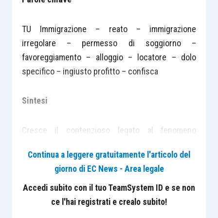
TU Immigrazione – reato – immigrazione
irregolare – permesso di soggiorno –
favoreggiamento – alloggio – locatore – dolo
specifico – ingiusto profitto – confisca
Sintesi
Cresce il contenzioso legato al fenomeno
dell’immigrazione c.d. clandestina, che, in ambito
Continua a leggere gratuitamente l'articolo del
locatizio e in presenza di alcuni elementi, genera
giorno di EC News - Area legale
conseguenze severe di natura penale in capo al
locatore. Frequenti, dunque, gli interventi del
Accedi subito con il tuo TeamSystem ID e se non
Legislatore, volti a disciplinare la materia. Tra gli
ce l'hai registrati e crealo subito!
ultimi, il cd. “Decreto Flussi”, D-L 2 gennaio 2023