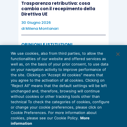
Trasparenza retributiva: cosa
cambia con il recepimento della
Direttiva UE
30 Giugno 2026
di
Milena Montanari
OPINIONI E ISTITUZIONI
Valorizzare il potenziale dello Studio:
We use cookies, also from third parties, to allow the
una riflessione sul futuro della
functionalities of our website and offered services as
consulenza del lavoro
well as, on the basis of your prior consent, to use data
on your navigation activity to improve performance of
15 Giugno 2026
the site. Clicking on “Accept All cookies” means that
di
Milena Montanari
you agree to the activation of all cookies. Clicking on
"Reject All" means that the default settings will be left
unchanged and, therefore, browsing will continue
without cookies or other tracking tools other than
technical To check the categories of cookies, configure
or change your cookie preferences, please click on
Cookie Preferences. For more information about
Privacy Policy
cookies, please see our Cookie Policy.
More
Cookie Policy
information