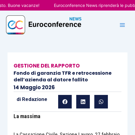
Vai
Buone vacanze!
Euroconference News riprenderà le pubblicazio
al
contenuto
GESTIONE DEL RAPPORTO
Fondo di garanzia TFR e retrocessione
dell’azienda al datore fallito
14 Maggio 2026
di
Redazione
La massima
La Cassazione Civile, Sezione Lavoro, 27 febbraio