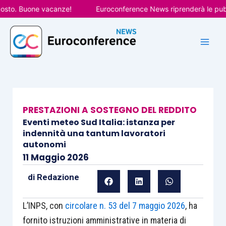
Vai
. Buone vacanze!
Euroconference News riprenderà le pubblicaz
al
contenuto
PRESTAZIONI A SOSTEGNO DEL REDDITO
Eventi meteo Sud Italia: istanza per
indennità una tantum lavoratori
autonomi
11 Maggio 2026
di
Redazione
L’INPS, con
circolare n. 53 del 7 maggio 2026
, ha
fornito istruzioni amministrative in materia di