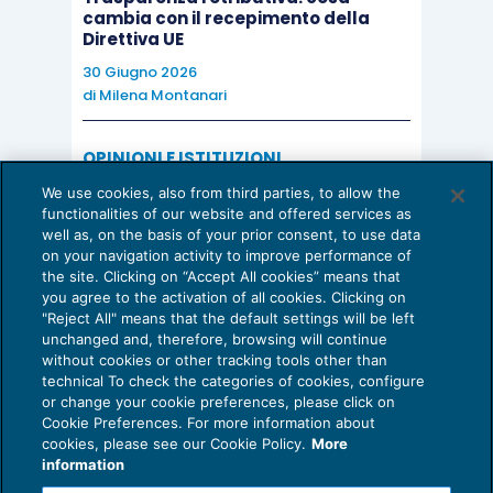
cambia con il recepimento della
Direttiva UE
30 Giugno 2026
di
Milena Montanari
OPINIONI E ISTITUZIONI
Valorizzare il potenziale dello Studio:
We use cookies, also from third parties, to allow the
una riflessione sul futuro della
functionalities of our website and offered services as
consulenza del lavoro
well as, on the basis of your prior consent, to use data
on your navigation activity to improve performance of
15 Giugno 2026
the site. Clicking on “Accept All cookies” means that
di
Milena Montanari
you agree to the activation of all cookies. Clicking on
"Reject All" means that the default settings will be left
unchanged and, therefore, browsing will continue
without cookies or other tracking tools other than
technical To check the categories of cookies, configure
or change your cookie preferences, please click on
Cookie Preferences. For more information about
Privacy Policy
cookies, please see our Cookie Policy.
More
Cookie Policy
information