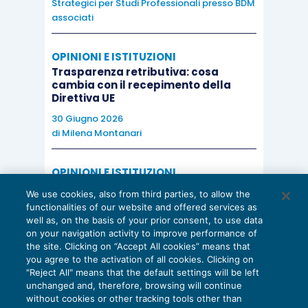
Strategici per Studi Professionali presso BDM
associati
OPINIONI E ISTITUZIONI
Trasparenza retributiva: cosa
cambia con il recepimento della
Direttiva UE
30 Giugno 2026
di
Milena Montanari
OPINIONI E ISTITUZIONI
Valorizzare il potenziale dello Studio:
We use cookies, also from third parties, to allow the
una riflessione sul futuro della
functionalities of our website and offered services as
consulenza del lavoro
well as, on the basis of your prior consent, to use data
on your navigation activity to improve performance of
15 Giugno 2026
the site. Clicking on “Accept All cookies” means that
di
Milena Montanari
you agree to the activation of all cookies. Clicking on
"Reject All" means that the default settings will be left
unchanged and, therefore, browsing will continue
without cookies or other tracking tools other than