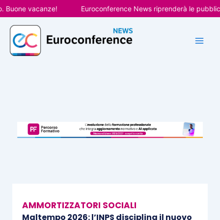
Vai
one vacanze!
Euroconference News riprenderà le pubblicazioni
al
contenuto
AMMORTIZZATORI SOCIALI
Maltempo 2026: l’INPS disciplina il nuovo