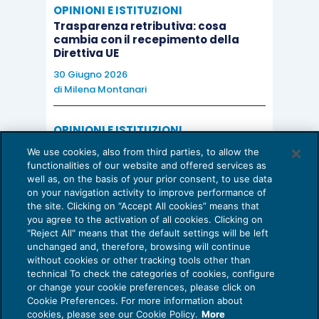
OPINIONI E ISTITUZIONI
Trasparenza retributiva: cosa
cambia con il recepimento della
Direttiva UE
30 Giugno 2026
di
Milena Montanari
OPINIONI E ISTITUZIONI
Valorizzare il potenziale dello Studio:
We use cookies, also from third parties, to allow the
una riflessione sul futuro della
functionalities of our website and offered services as
consulenza del lavoro
well as, on the basis of your prior consent, to use data
on your navigation activity to improve performance of
15 Giugno 2026
the site. Clicking on “Accept All cookies” means that
di
Milena Montanari
you agree to the activation of all cookies. Clicking on
"Reject All" means that the default settings will be left
unchanged and, therefore, browsing will continue
without cookies or other tracking tools other than
technical To check the categories of cookies, configure
or change your cookie preferences, please click on
Cookie Preferences. For more information about
Privacy Policy
cookies, please see our Cookie Policy.
More