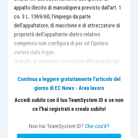
appalto illecito di manodopera previsto dall’art. 1
co. 3 L. 1369/60, l’impiego da parte
dell’appaltatore, di macchine e di attrezzature di
proprietà dell’appaltante dietro relativo
compenso non configura di per sé l’ipotesi
vietata dalla legge,
la quale, al contrario, va esclusa allorquando tali
macchine ed attrezzature assumano una
modesta rilevanza rispetto alla qualità dei servizi
Continua a leggere gratuitamente l'articolo del
forniti dall’appaltatore, si che in capo a
giorno di EC News - Area lavoro
quest’ultimo possa comunque riconoscersi un
Accedi subito con il tuo TeamSystem ID e se non
reale rischio economico d’impresa. In altre parole
ce l'hai registrati e crealo subito!
è necessario nell’apporto fornito dall’appaltatore
il quid che consenta di ritenere che egli rischi
Non hai TeamSystem ID?
Che cos'è?
davvero sul piano economico. La Cassazione ha