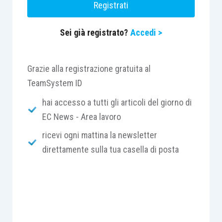
Registrati
riconosciuto che vi fosse interposizione illecita
in quanto, nel caso concreto, l’Azienda si
Sei già registrato?
Accedi >
occupava di coibentazione dei capannoni e tutti i
materiali necessari erano forniti dalla società
committente.
Grazie alla registrazione gratuita al
TeamSystem ID
hai accesso a tutti gli articoli del giorno di
EC News - Area lavoro
ricevi ogni mattina la newsletter
direttamente sulla tua casella di posta