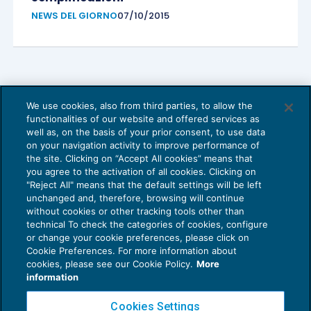
NEWS DEL GIORNO
07/10/2015
We use cookies, also from third parties, to allow the
functionalities of our website and offered services as
Prime indicazioni dal Ministero sulla Cigs
well as, on the basis of your prior consent, to use data
NEWS DEL GIORNO
07/10/2015
on your navigation activity to improve performance of
the site. Clicking on “Accept All cookies” means that
you agree to the activation of all cookies. Clicking on
"Reject All" means that the default settings will be left
unchanged and, therefore, browsing will continue
without cookies or other tracking tools other than
technical To check the categories of cookies, configure
or change your cookie preferences, please click on
Cookie Preferences. For more information about
Privacy Policy
cookies, please see our Cookie Policy.
More
Cookie Policy
information
Euroconference NEWS è una testata registrata al Tribunale di Milano Reg. n. 8556/2026
Cookies Settings