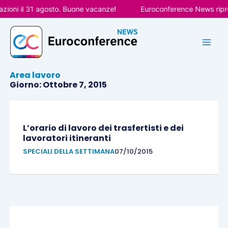
Vai
ioni il 31 agosto. Buone vacanze!
Euroconference News ripren
al
contenuto
Area lavoro
Giorno: Ottobre 7, 2015
L’orario di lavoro dei trasfertisti e dei
lavoratori itineranti
SPECIALI DELLA SETTIMANA
07/10/2015