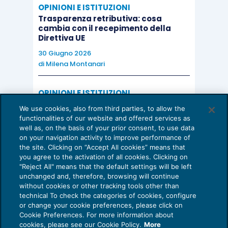
OPINIONI E ISTITUZIONI
Trasparenza retributiva: cosa
cambia con il recepimento della
Direttiva UE
30 Giugno 2026
di
Milena Montanari
OPINIONI E ISTITUZIONI
Valorizzare il potenziale dello Studio:
We use cookies, also from third parties, to allow the
una riflessione sul futuro della
functionalities of our website and offered services as
consulenza del lavoro
well as, on the basis of your prior consent, to use data
on your navigation activity to improve performance of
15 Giugno 2026
the site. Clicking on “Accept All cookies” means that
di
Milena Montanari
you agree to the activation of all cookies. Clicking on
"Reject All" means that the default settings will be left
unchanged and, therefore, browsing will continue
without cookies or other tracking tools other than
technical To check the categories of cookies, configure
or change your cookie preferences, please click on
Cookie Preferences. For more information about
Privacy Policy
cookies, please see our Cookie Policy.
More