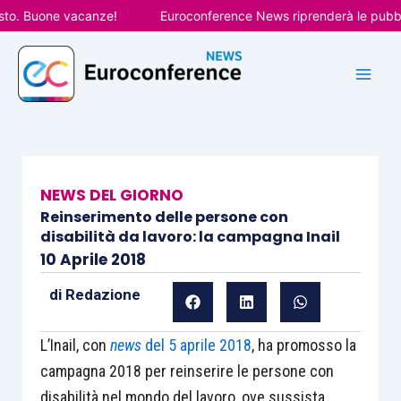
Vai
. Buone vacanze!
Euroconference News riprenderà le pubblicaz
al
contenuto
NEWS DEL GIORNO
Reinserimento delle persone con
disabilità da lavoro: la campagna Inail
10 Aprile 2018
di
Redazione
L’Inail, con
news
del 5 aprile 2018
, ha promosso la
campagna 2018 per reinserire le persone con
disabilità nel mondo del lavoro, ove sussista