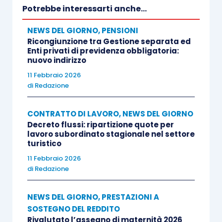
a quelle già previste dall’Istituto, con la circolare
Potrebbe interessarti anche...
n. 51/2016, per i lavoratori, subordinati e
autonomi, che, a causa di un infortunio o di una
NEWS DEL GIORNO
,
PENSIONI
Ricongiunzione tra Gestione separata ed
malattia professionale, hanno bisogno di
Enti privati di previdenza obbligatoria:
interventi mirati per consentire o agevolare la
nuovo indirizzo
conservazione del posto di lavoro.
11 Febbraio 2026
di
Redazione
CONTRATTO DI LAVORO
,
NEWS DEL GIORNO
Decreto flussi: ripartizione quote per
Centro Studi Lavoro e Previdenza – Euroconference
lavoro subordinato stagionale nel settore
turistico
ti consiglia:
11 Febbraio 2026
di
Redazione
NEWS DEL GIORNO
,
PRESTAZIONI A
SOSTEGNO DEL REDDITO
Rivalutato l’assegno di maternità 2026