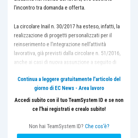
l’incontro tra domanda e offerta.
La circolare Inail n. 30/2017 ha esteso, infatti, la
realizzazione di progetti personalizzati per il
reinserimento e l’integrazione nell’attività
lavorativa, già previsti dalla circolare n. 51/2016,
anche ai casi di nuova assunzione a seguito di
incontro tra domanda e offerta di lavoro. L’Istituto
Continua a leggere gratuitamente l'articolo del
mette a disposizione fondi per sostenere questo
giorno di EC News - Area lavoro
tipo di progetti, che riguardano sia assunzioni
con contratti di lavoro subordinato o
Accedi subito con il tuo TeamSystem ID e se non
parasubordinato, sia rapporti di lavoro flessibili o
ce l'hai registrati e crealo subito!
a tempo determinato.
Non hai TeamSystem ID?
Che cos'è?
L’Istituto ha stanziato oltre 20 milioni di euro per