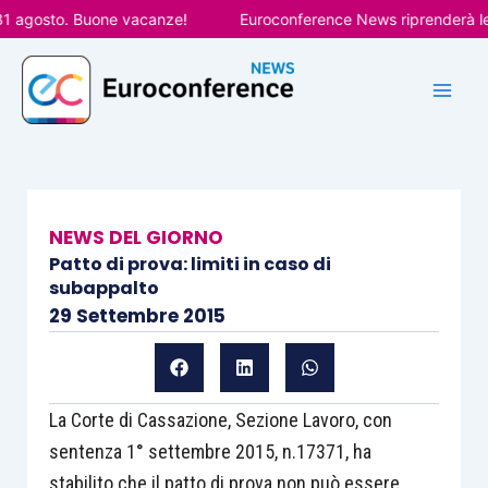
Vai
agosto. Buone vacanze!
Euroconference News riprenderà le pub
al
contenuto
NEWS DEL GIORNO
Patto di prova: limiti in caso di
subappalto
29 Settembre 2015
La Corte di Cassazione, Sezione Lavoro, con
sentenza 1° settembre 2015, n.17371, ha
stabilito che il patto di prova non può essere