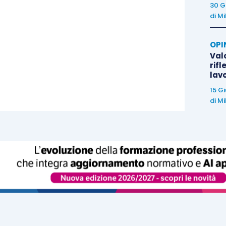
30 G
di
Mi
OPI
Valo
rifl
lav
15 G
di
Mi