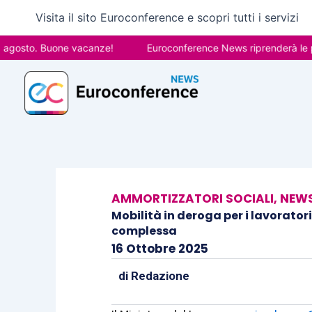
Vai
Visita il sito Euroconference e scopri tutti i servizi
al
contenuto
to. Buone vacanze!
Euroconference News riprenderà le pubblic
AMMORTIZZATORI SOCIALI
,
NEWS
Mobilità in deroga per i lavoratori
complessa
16 Ottobre 2025
di
Redazione