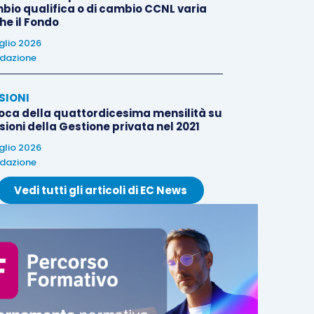
bio qualifica o di cambio CCNL varia
he il Fondo
uglio 2026
dazione
SIONI
oca della quattordicesima mensilità su
ioni della Gestione privata nel 2021
uglio 2026
dazione
Vedi tutti gli articoli di EC News