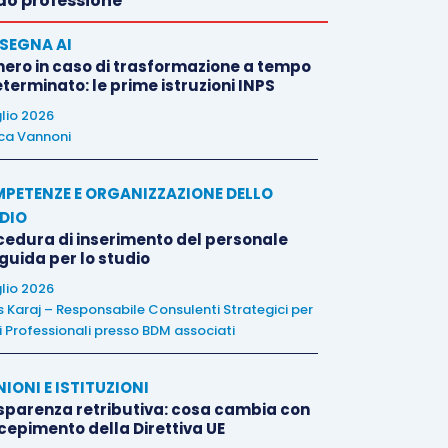
o professione
SEGNA AI
nero in caso di trasformazione a tempo
terminato: le prime istruzioni INPS
glio 2026
ca Vannoni
PETENZE E ORGANIZZAZIONE DELLO
DIO
cedura di inserimento del personale
 guida per lo studio
glio 2026
is Karaj – Responsabile Consulenti Strategici per
i Professionali presso BDM associati
NIONI E ISTITUZIONI
sparenza retributiva: cosa cambia con
ecepimento della Direttiva UE