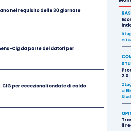
Mond
trano nel requisito delle 30 giornate
RAS
Eso
inde
9 Lu
di
Lu
mens-Cig da parte dei datori per
COM
STU
Pro
2.0:
2 Lu
: CIG per eccezionali ondate di caldo
di
El
Stud
OPI
Tra
il r