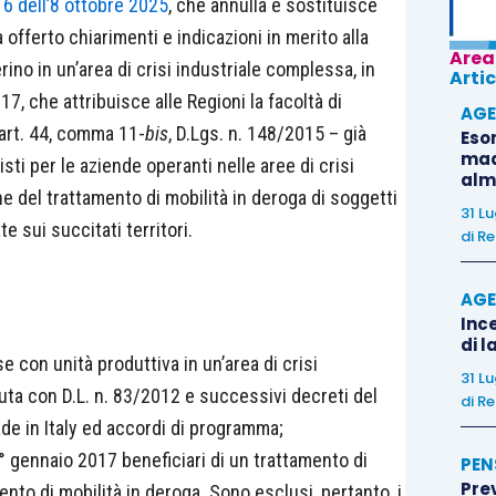
16 dell’8 ottobre 2025
, che annulla e sostituisce
 offerto chiarimenti e indicazioni in merito alla
Area
rino in un’area di crisi industriale complessa, in
Artic
17, che attribuisce alle Regioni la facoltà di
AGE
l’art. 44, comma 11-
bis
, D.Lgs. n. 148/2015 – già
Eso
madr
sti per le aziende operanti nelle aree di crisi
alm
e del trattamento di mobilità in deroga di soggetti
31 L
 sui succitati territori.
di
Re
AGE
Ince
di l
e con unità produttiva in un’area di crisi
31 L
ta con D.L. n. 83/2012 e successivi decreti del
di
Re
de in Italy ed accordi di programma;
 1° gennaio 2017 beneficiari di un trattamento di
PEN
Pre
ento di mobilità in deroga. Sono esclusi, pertanto, i