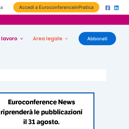
ta
Accedi a EuroconferenceinPratica
 lavoro
Area legale
Abbonati