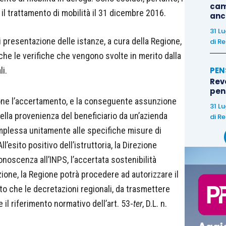
cam
il trattamento di mobilità il 31 dicembre 2016.
anc
31 L
 di presentazione delle istanze, a cura della Regione,
di
Re
nche le verifiche che vengono svolte in merito dalla
i.
PEN
Rev
pens
gione l’accertamento, e la conseguente assunzione
31 L
 della provenienza del beneficiario da un’azienda
di
Re
complessa unitamente alle specifiche misure di
 All’esito positivo dell’istruttoria, la Direzione
noscenza all’INPS, l’accertata sostenibilità
zione, la Regione potrà procedere ad autorizzare il
o che le decretazioni regionali, da trasmettere
il riferimento normativo dell’art. 53-
ter
, D.L. n.