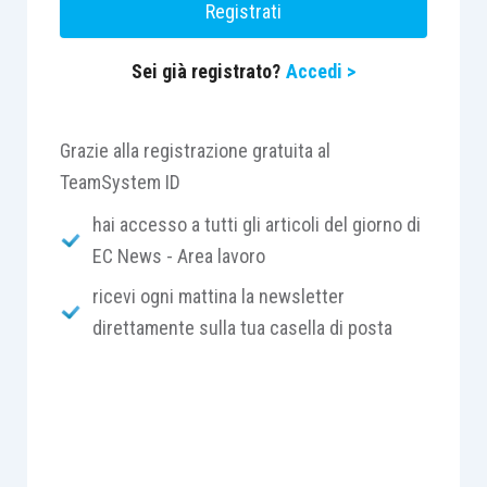
Registrati
E invero, la Corte di Cassazione, nel caso di
specie ha affermato che, nonostante il lavoratore
Sei già registrato?
Accedi >
non sia vincolato a un risultato, deve allinearsi
alle condotte degli altri colleghi.
Grazie alla registrazione gratuita al
TeamSystem ID
hai accesso a tutti gli articoli del giorno di
EC News - Area lavoro
ricevi ogni mattina la newsletter
direttamente sulla tua casella di posta