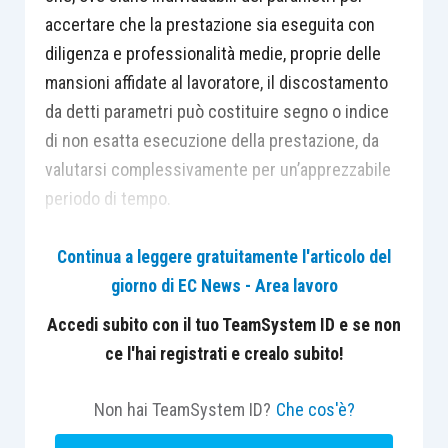
accertare che la prestazione sia eseguita con
diligenza e professionalità medie, proprie delle
mansioni affidate al lavoratore, il discostamento
da detti parametri può costituire segno o indice
di non esatta esecuzione della prestazione, da
valutarsi complessivamente per un’apprezzabile
periodo di tempo.
Continua a leggere gratuitamente l'articolo del
In tal caso, la scarsa produttività del lavoratore,
giorno di EC News - Area lavoro
sia in assoluto che comparata a quella dei
colleghi, può giustificare il licenziamento per
c.d.
Accedi subito con il tuo TeamSystem ID e se non
scarso rendimento
quale ipotesi di recesso del
ce l'hai registrati e crealo subito!
datore per notevole inadempimento degli obblighi
contrattuali del prestatore.
Non hai TeamSystem ID?
Che cos'è?