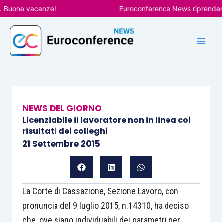
Vai
uone vacanze!
Euroconference News riprenderà le p
al
contenuto
NEWS DEL GIORNO
Licenziabile il lavoratore non in linea coi
risultati dei colleghi
21 Settembre 2015
La Corte di Cassazione, Sezione Lavoro, con
pronuncia del 9 luglio 2015, n.14310, ha deciso
che, ove siano individuabili dei parametri per