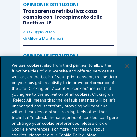
OPINIONI E ISTITUZIONI
Trasparenza retributiva: cosa
cambia con il recepimento della
Direttiva UE
30 Giugno 2026
di
Milena Montanari
OPINIONI E ISTITUZIONI
Valorizzare il potenziale dello Studio:
We use cookies, also from third parties, to allow the
una riflessione sul futuro della
functionalities of our website and offered services as
consulenza del lavoro
well as, on the basis of your prior consent, to use data
on your navigation activity to improve performance of
15 Giugno 2026
the site. Clicking on “Accept All cookies” means that
di
Milena Montanari
you agree to the activation of all cookies. Clicking on
"Reject All" means that the default settings will be left
unchanged and, therefore, browsing will continue
without cookies or other tracking tools other than
technical To check the categories of cookies, configure
or change your cookie preferences, please click on
Cookie Preferences. For more information about
Privacy Policy
cookies, please see our Cookie Policy.
More