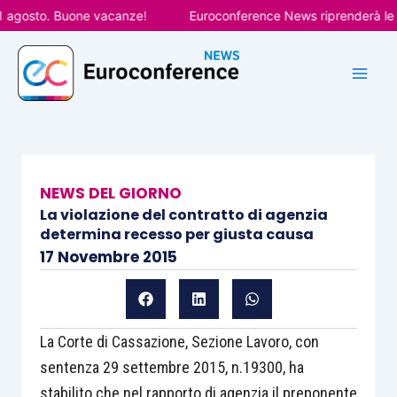
Vai
gosto. Buone vacanze!
Euroconference News riprenderà le pubb
al
contenuto
NEWS DEL GIORNO
La violazione del contratto di agenzia
determina recesso per giusta causa
17 Novembre 2015
La Corte di Cassazione, Sezione Lavoro, con
sentenza 29 settembre 2015, n.19300, ha
stabilito che nel rapporto di agenzia il preponente