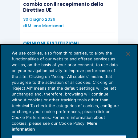
cambia con il recepimento della
Direttiva UE
30 Giugno 2026
di
Milena Montanari
OPINIONI E ISTITUZIONI
Valorizzare il potenziale dello Studio:
We use cookies, also from third parties, to allow the
una riflessione sul futuro della
functionalities of our website and offered services as
consulenza del lavoro
well as, on the basis of your prior consent, to use data
on your navigation activity to improve performance of
15 Giugno 2026
the site. Clicking on “Accept All cookies” means that
di
Milena Montanari
you agree to the activation of all cookies. Clicking on
"Reject All" means that the default settings will be left
unchanged and, therefore, browsing will continue
without cookies or other tracking tools other than
technical To check the categories of cookies, configure
or change your cookie preferences, please click on
Cookie Preferences. For more information about
Privacy Policy
cookies, please see our Cookie Policy.
More
Cookie Policy
information