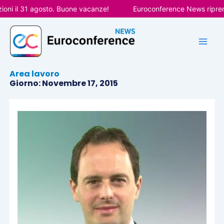
Vai
ni il 31 agosto. Buone vacanze!
Euroconference News riprende
al
contenuto
Area lavoro
Giorno: Novembre 17, 2015