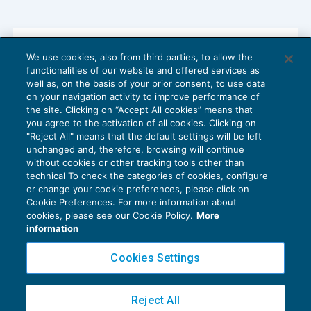
We use cookies, also from third parties, to allow the
Ccnl Tessili vari: confluenza nel Ccnl
functionalities of our website and offered services as
Uniontessile Confapi
well as, on the basis of your prior consent, to use data
NEWS DEL GIORNO
17/11/2015
on your navigation activity to improve performance of
the site. Clicking on “Accept All cookies” means that
you agree to the activation of all cookies. Clicking on
"Reject All" means that the default settings will be left
unchanged and, therefore, browsing will continue
without cookies or other tracking tools other than
technical To check the categories of cookies, configure
or change your cookie preferences, please click on
Cookie Preferences. For more information about
Privacy Policy
cookies, please see our Cookie Policy.
More
Cookie Policy
information
Euroconference NEWS è una testata registrata al Tribunale di Milano Reg. n. 8556/2026
Cookies Settings
Direttore responsabile Sandro Cerato
Copyright 2016 ©
Gruppo Euroconference S.p.A.
v2.32.4
Reject All
Piazza Luigi Einaudi, 10N01 - 20124 Milano - info@ecnews.it