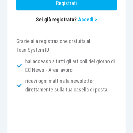
Registrati
dall’altro, la proporzionalità tra i fatti e la sanzione
inflitta, stabilendo che nel caso concreto si fosse
Sei già registrato?
Accedi >
irrimediabilmente leso il vincolo fiduciario.
Grazie alla registrazione gratuita al
TeamSystem ID
hai accesso a tutti gli articoli del giorno di
EC News - Area lavoro
ricevi ogni mattina la newsletter
direttamente sulla tua casella di posta