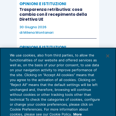
OPINIONI E ISTITUZIONI
Trasparenza retributiva: cosa
cambia con il recepimento della
Direttiva UE
30 Giugno 2026
di
Milena Montanari
OPINIONI E ISTITUZIONI
Valorizzare il potenziale dello Studio:
We use cookies, also from third parties, to allow the
una riflessione sul futuro della
functionalities of our website and offered services as
consulenza del lavoro
well as, on the basis of your prior consent, to use data
on your navigation activity to improve performance of
15 Giugno 2026
the site. Clicking on “Accept All cookies” means that
di
Milena Montanari
you agree to the activation of all cookies. Clicking on
"Reject All" means that the default settings will be left
unchanged and, therefore, browsing will continue
without cookies or other tracking tools other than
technical To check the categories of cookies, configure
or change your cookie preferences, please click on
Cookie Preferences. For more information about
Privacy Policy
cookies, please see our Cookie Policy.
More