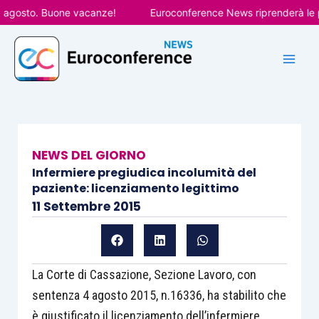
Vai
gosto. Buone vacanze!
Euroconference News riprenderà le pubbl
al
contenuto
NEWS DEL GIORNO
Infermiere pregiudica incolumità del
paziente: licenziamento legittimo
11 Settembre 2015
La Corte di Cassazione, Sezione Lavoro, con
sentenza 4 agosto 2015, n.16336, ha stabilito che
è giustificato il licenziamento dell’infermiere