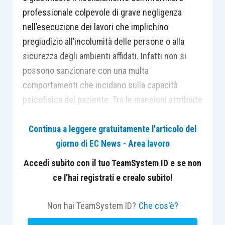
professionale colpevole di grave negligenza
nell’esecuzione dei lavori che implichino
pregiudizio all’incolumità delle persone o alla
sicurezza degli ambienti affidati. Infatti non si
possono sanzionare con una multa
comportamenti che incidano sulla capacità
psicofisica del paziente. Tra le mansioni attribuite
al lavoratore rientra infatti, come obbligo
fondamentale, quello di garantire la corretta
Continua a leggere gratuitamente l'articolo del
applicazione delle prescrizioni diagnostiche-
giorno di EC News - Area lavoro
terapeutiche.
Accedi subito con il tuo TeamSystem ID e se non
ce l'hai registrati e crealo subito!
La valutazione compiuta dalla Suprema Corte
riguarda, da un lato, la portata oggettiva e
Non hai TeamSystem ID?
Che cos'è?
soggettiva dei fatti addebitati all’infermiere,