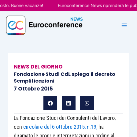
Vai
o. Buone vacanze!
Euroconference News riprenderà le pubblica
al
contenuto
NEWS DEL GIORNO
Fondazione Studi CdL spiega il decreto
Semplificazioni
7 Ottobre 2015
La Fondazione Studi dei Consulenti del Lavoro,
con
circolare del 6 ottobre 2015, n.19,
ha
diramato le proprie interpretazioni in ordine al