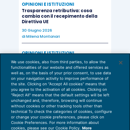
OPINIONI E ISTITUZIONI
Trasparenza retributiva: cosa
cambia con il recepimento della
Direttiva UE
30 Giugno 2026
di
Milena Montanari
OPINIONI E ISTITUZIONI
Valorizzare il potenziale dello Studio:
We use cookies, also from third parties, to allow the
una riflessione sul futuro della
functionalities of our website and offered services as
consulenza del lavoro
well as, on the basis of your prior consent, to use data
on your navigation activity to improve performance of
15 Giugno 2026
the site. Clicking on “Accept All cookies” means that
di
Milena Montanari
you agree to the activation of all cookies. Clicking on
"Reject All" means that the default settings will be left
unchanged and, therefore, browsing will continue
without cookies or other tracking tools other than
technical To check the categories of cookies, configure
or change your cookie preferences, please click on
Cookie Preferences. For more information about
Privacy Policy
cookies, please see our Cookie Policy.
More