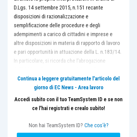
D.Lgs. 14 settembre 2015, n.151 recante
disposizioni di razionalizzazione e
semplificazione delle procedure e degli
adempimenti a carico di cittadini e imprese e
altre disposizioni in materia di rapporto di lavoro
e pari opportunità in attuazione della L. n.183/14.
In particolare, si ricorda che l’abrogazione
dell’obbligo di trasmissione del certificato
medico a carico del datore di lavoro, in caso di
Continua a leggere gratuitamente l'articolo del
infortunio sul lavoro, e dell’invio della denuncia
giorno di EC News - Area lavoro
alla Autorità di Pubblica Sicurezza avranno
Accedi subito con il tuo TeamSystem ID e se non
efficacia a decorrere dal centottantesimo giorno
ce l'hai registrati e crealo subito!
successivo alla data di entrata in vigore del
decreto, mentre l’abolizione dell’obbligo di
Non hai TeamSystem ID?
Che cos'è?
istituzione del registro infortuni decorrerà dal