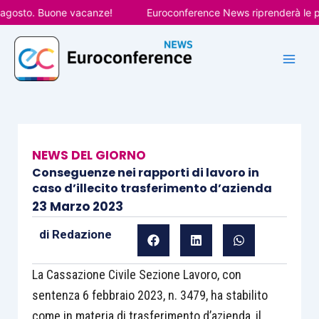
Vai
osto. Buone vacanze!
Euroconference News riprenderà le pubbli
al
contenuto
NEWS DEL GIORNO
Conseguenze nei rapporti di lavoro in
caso d’illecito trasferimento d’azienda
23 Marzo 2023
di
Redazione
La Cassazione Civile Sezione Lavoro, con
sentenza 6 febbraio 2023, n. 3479, ha stabilito
come in materia di trasferimento d’azienda, il