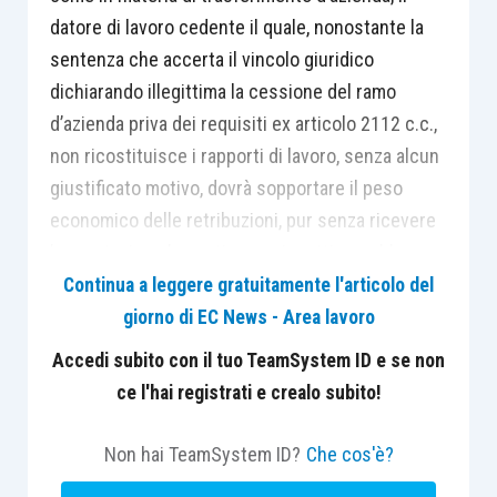
datore di lavoro cedente il quale, nonostante la
sentenza che accerta il vincolo giuridico
dichiarando illegittima la cessione del ramo
d’azienda priva dei requisiti ex articolo 2112 c.c.,
non ricostituisce i rapporti di lavoro, senza alcun
giustificato motivo, dovrà sopportare il peso
economico delle retribuzioni, pur senza ricevere
la prestazione lavorativa corrispettiva, sebbene
offerta dal lavoratore; il rifiuto della prestazione
Continua a leggere gratuitamente l'articolo del
lavorativa, offerta dal lavoratore, impedisce gli
giorno di EC News - Area lavoro
effetti giuridici che derivano dalla continuazione
Accedi subito con il tuo TeamSystem ID e se non
del rapporto dichiarato dal giudice, nonché la
ce l'hai registrati e crealo subito!
stessa effettività della pronuncia giudiziale
.
Non hai TeamSystem ID?
Che cos'è?