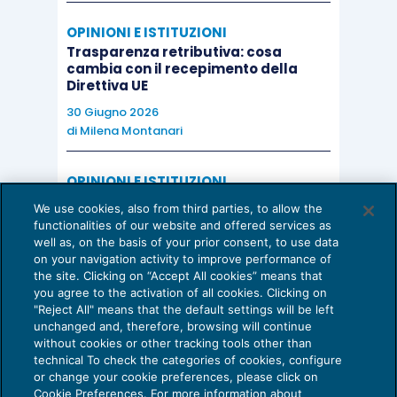
OPINIONI E ISTITUZIONI
Trasparenza retributiva: cosa
cambia con il recepimento della
Direttiva UE
30 Giugno 2026
di
Milena Montanari
OPINIONI E ISTITUZIONI
Valorizzare il potenziale dello Studio:
We use cookies, also from third parties, to allow the
una riflessione sul futuro della
functionalities of our website and offered services as
consulenza del lavoro
well as, on the basis of your prior consent, to use data
on your navigation activity to improve performance of
15 Giugno 2026
the site. Clicking on “Accept All cookies” means that
di
Milena Montanari
you agree to the activation of all cookies. Clicking on
"Reject All" means that the default settings will be left
unchanged and, therefore, browsing will continue
without cookies or other tracking tools other than
technical To check the categories of cookies, configure
or change your cookie preferences, please click on
Cookie Preferences. For more information about