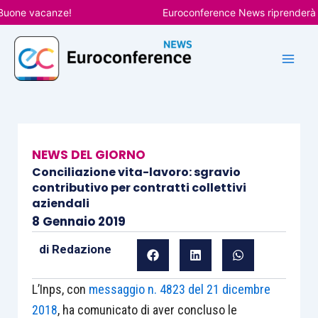
Vai
ne vacanze!
Euroconference News riprenderà le pu
al
contenuto
NEWS DEL GIORNO
Conciliazione vita-lavoro: sgravio
contributivo per contratti collettivi
aziendali
8 Gennaio 2019
di
Redazione
L’Inps, con
messaggio n. 4823 del 21 dicembre
2018
, ha comunicato di aver concluso le