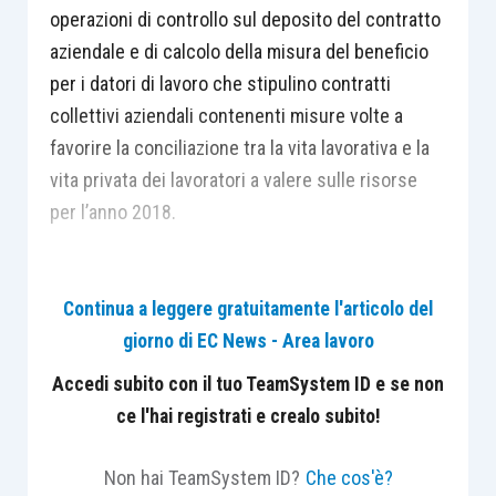
operazioni di controllo sul deposito del contratto
aziendale e di calcolo della misura del beneficio
per i datori di lavoro che stipulino contratti
collettivi aziendali contenenti misure volte a
favorire la conciliazione tra la vita lavorativa e la
vita privata dei lavoratori a valere sulle risorse
per l’anno 2018.
L’Istituto informa i datori di lavoro, mediante
Continua a leggere gratuitamente l'articolo del
comunicazione all’interno del modulo di istanza
giorno di EC News - Area lavoro
“Conciliazione Vita-Lavoro 2018” della
piattaforma DiResCo, dell’esito della domanda e
Accedi subito con il tuo TeamSystem ID e se non
dell’importo di sgravio eventualmente
ce l'hai registrati e crealo subito!
riconosciuto.
Non hai TeamSystem ID?
Che cos'è?