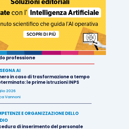
o professione
SEGNA AI
nero in caso di trasformazione a tempo
terminato: le prime istruzioni INPS
glio 2026
ca Vannoni
PETENZE E ORGANIZZAZIONE DELLO
DIO
cedura di inserimento del personale