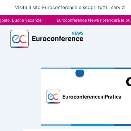
Vai
Visita il sito Euroconference e scopri tutti i servizi
al
contenuto
 Buone vacanze!
Euroconference News riprenderà le pubblicazi