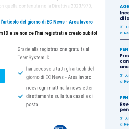
n quella contenuta nella Direttiva 2023/970,
AGE
Ince
ivi che potrebbero incidere significativamente
di l
'articolo del giorno di EC News - Area lavoro
 sulla stessa individuazione delle differenze
31 L
ID e se non ce l'hai registrati e crealo subito!
di
Re
art. 3 si definisce il livello retributivo come “
la
Grazie alla registrazione gratuita al
PEN
Pre
e retribuzione oraria lorda
”, l’art. 3, D.Lgs. n.
TeamSystem ID
cam
?
lusione riferita ai “
trattamenti economici individuali
anc
hai accesso a tutti gli articoli del
e riconosciute su base personale, discrezionale o
31 L
giorno di EC News - Area lavoro
ella medesima categoria di lavoratori e fondate su
di
Re
ricevi ogni mattina la newsletter
direttamente sulla tua casella di
PEN
Rev
posta
le esclusione, innanzitutto è necessario richiamare
pens
zialmente uniforme nel D.Lgs. 96/2026 e nella
31 L
ersi come l’insieme di lavoratori e lavoratrici che
di
Re