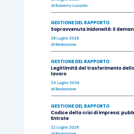
retributivo”.
di
Roberto Lucarini
Si tratta di una scelta che appare divers
GESTIONE DEL RAPPORTO
Sopravvenuta inidoneità: il deman
Si pensi al caso di un superminimo indi
28 Luglio 2026
di
Redazione
specifiche certificazioni professionali, 
dell’assunzione di responsabilità aggiun
GESTIONE DEL RAPPORTO
In tali ipotesi la differenza retributiva
Legittimità del trasferimento della
ma non perché venga esclusa dal livello r
lavoro
giustificata da fattori oggettivi, verific
24 Luglio 2026
di
Redazione
dal legislatore italiano sembra invece 
sull’esclusione a monte di alcune compon
GESTIONE DEL RAPPORTO
retributivo.
Codice della crisi di impresa: pubb
Entrate
La Direttiva europea non sembra preved
22 Luglio 2026
voci retributive: al contrario, la logica s
di
Redazione