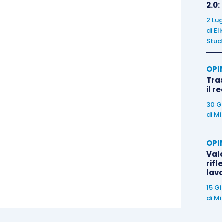
2.0:
2 Lu
 con riferimento agli obblighi informativi, ai futuri
di
El
e all’eventuale contenzioso in materia di
Stud
e del perimetro delle componenti retributive da
utivo impatta direttamente sulla rappresentazione
OPI
Tra
nterno dell’organizzazione aziendale.
il r
30 G
di
Mi
OPI
Valo
rifl
lav
15 G
di
Mi