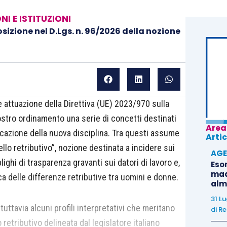
NI E ISTITUZIONI
sizione nel D.Lgs. n. 96/2026 della nozione
e attuazione della Direttiva (UE) 2023/970 sulla
ostro ordinamento una serie di concetti destinati
Area
icazione della nuova disciplina. Tra questi assume
Artic
vello retributivo”, nozione destinata a incidere sui
AGE
bblighi di trasparenza gravanti sui datori di lavoro e,
Eso
madr
ca delle differenze retributive tra uomini e donne.
alm
31 L
tuttavia alcuni profili interpretativi che meritano
di
Re
o retributivo delineata dal legislatore italiano