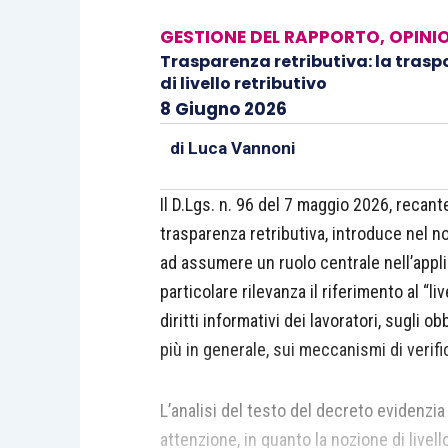
GESTIONE DEL RAPPORTO
,
OPINIO
Trasparenza retributiva: la traspo
di livello retributivo
8 Giugno 2026
di
Luca Vannoni
Il D.Lgs. n. 96 del 7 maggio 2026, recant
trasparenza retributiva, introduce nel n
ad assumere un ruolo centrale nell’appl
particolare rilevanza il riferimento al “li
diritti informativi dei lavoratori, sugli o
più in generale, sui meccanismi di verifi
L’analisi del testo del decreto evidenzia 
attenzione, in quanto la nozione di livell