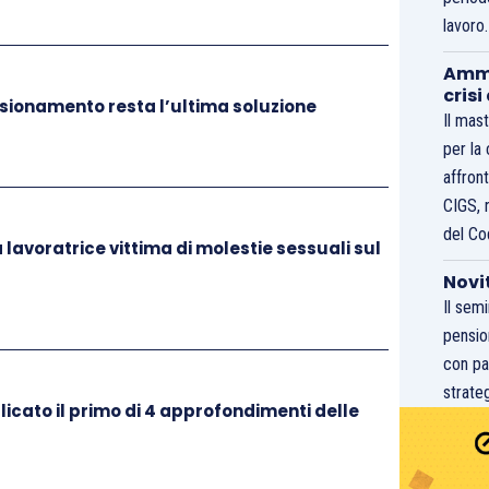
lavoro
a rispetto all’impostazione della Direttiva.
Ammo
crisi
sionamento resta l’ultima soluzione
Il mast
viduale riconosciuto in ragione del possesso di
per la
di particolari competenze linguistiche,
affront
tive o del raggiungimento di determinati obiettivi.
CIGS, 
 è certamente compatibile con la disciplina europea,
del Co
 lavoratrice vittima di molestie sessuali sul
etributivo. Essa risulta legittima in quanto
Novi
abili e non discriminatori. La formulazione adottata
Il sem
suggerire una diversa impostazione, fondata
pensio
enti individuali dalla nozione stessa di livello
con pa
strateg
licato il primo di 4 approfondimenti delle
ere alcuna esclusione preventiva di specifiche
ottesa alla disciplina appare quella di includere