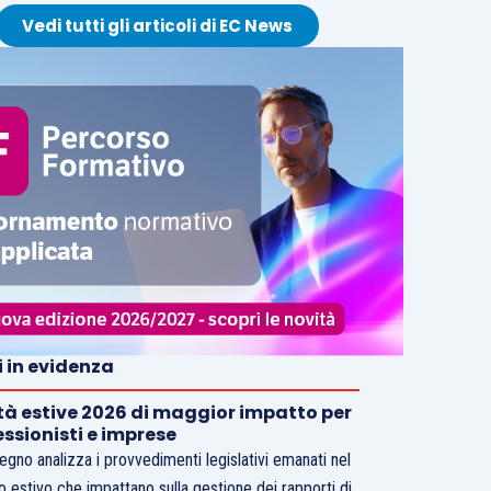
Vedi tutti gli articoli di EC News
i in evidenza
tà estive 2026 di maggior impatto per
essionisti e imprese
vegno analizza i provvedimenti legislativi emanati nel
o estivo che impattano sulla gestione dei rapporti di