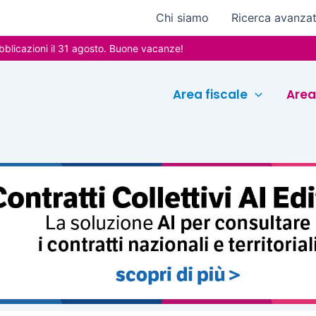
Chi siamo
Ricerca avanza
oni il 31 agosto. Buone vacanze!
Area fiscale
Area