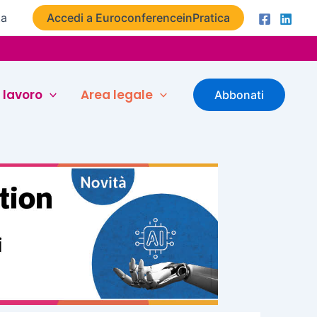
ta
Accedi a EuroconferenceinPratica
 lavoro
Area legale
Abbonati