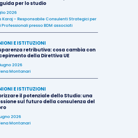
 guida per lo studio
glio 2026
is Karaj – Responsabile Consulenti Strategici per
i Professionali presso BDM associati
NIONI E ISTITUZIONI
sparenza retributiva: cosa cambia con
ecepimento della Direttiva UE
iugno 2026
lena Montanari
NIONI E ISTITUZIONI
rizzare il potenziale dello Studio: una
essione sul futuro della consulenza del
oro
iugno 2026
lena Montanari