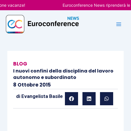
Vai
 vacanze!
Euroconference News riprenderà le pubbl
al
contenuto
BLOG
I nuovi confini della disciplina del lavoro
autonomo e subordinato
8 Ottobre 2015
di
Evangelista Basile