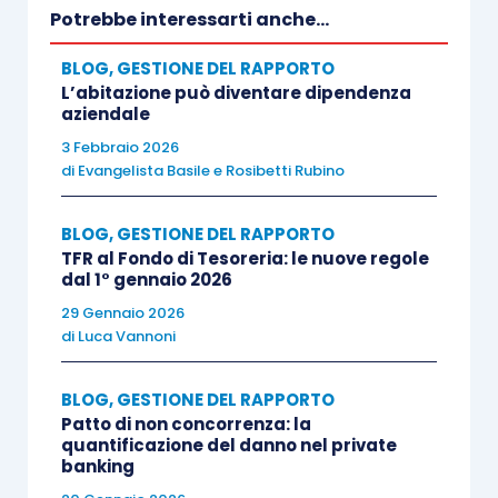
Inutile sottolineare che l’elemento più critico è
Potrebbe interessarti anche...
quello dell’etero-organizzazione, perché segna la
BLOG
,
GESTIONE DEL RAPPORTO
nuova linea di confine tra la disciplina del lavoro
L’abitazione può diventare dipendenza
subordinato e autonomo. E trattandosi di una
aziendale
nozione nuova, lasciata all’interpretazione dei
3 Febbraio 2026
di
Evangelista Basile
e
Rosibetti Rubino
giudici del lavoro, è inevitabile che creerà
incertezze e sarà foriera di contenzioso; anche
BLOG
,
GESTIONE DEL RAPPORTO
perché dall’interpretazione di tale nozione
TFR al Fondo di Tesoreria: le nuove regole
dipenderà l’estensione – maggiore o minore – del
dal 1° gennaio 2026
nuovo campo di applicazione del lavoro
29 Gennaio 2026
subordinato.
di
Luca Vannoni
BLOG
,
GESTIONE DEL RAPPORTO
In prima battuta, a caldo, è possibile immaginare
Patto di non concorrenza: la
che la nozione di etero-organizzazione venga
quantificazione del danno nel private
banking
interpretata dalla giurisprudenza come una forma