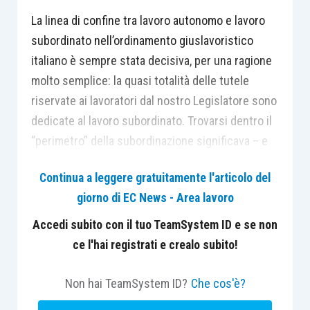
La linea di confine tra lavoro autonomo e lavoro
subordinato nell’ordinamento giuslavoristico
italiano è sempre stata decisiva, per una ragione
molto semplice: la quasi totalità delle tutele
riservate ai lavoratori dal nostro Legislatore sono
dedicate al lavoro subordinato. Trovarsi dentro il
“perimetro” della subordinazione significava – e
significa ancora oggi – per un lavoratore poter
Continua a leggere gratuitamente l'articolo del
accedere a tutele molto sofisticate e protettive,
giorno di EC News - Area lavoro
mentre star al di fuori dalla “cittadella” del lavoro
protetto – quello subordinato – vuol dire esserne
Accedi subito con il tuo TeamSystem ID e se non
quasi integralmente escluso.
ce l'hai registrati e crealo subito!
Adesso, con il D.Lgs. n.81/15 – il
c.d. Codice dei
Non hai TeamSystem ID?
Che cos'è?
contratti
– cambiano ancora una volta le