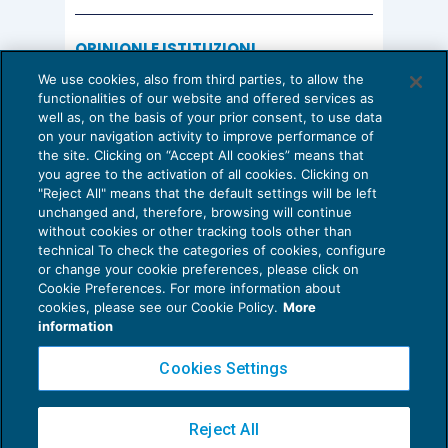
OPINIONI E ISTITUZIONI
Valorizzare il potenziale dello Studio:
We use cookies, also from third parties, to allow the
una riflessione sul futuro della
functionalities of our website and offered services as
consulenza del lavoro
well as, on the basis of your prior consent, to use data
on your navigation activity to improve performance of
15 Giugno 2026
the site. Clicking on “Accept All cookies” means that
di
Milena Montanari
you agree to the activation of all cookies. Clicking on
"Reject All" means that the default settings will be left
unchanged and, therefore, browsing will continue
without cookies or other tracking tools other than
technical To check the categories of cookies, configure
or change your cookie preferences, please click on
Cookie Preferences. For more information about
Privacy Policy
cookies, please see our Cookie Policy.
More
Cookie Policy
information
Euroconference NEWS è una testata registrata al Tribunale di Milano Reg. n. 8556/2026
Cookies Settings
Direttore responsabile Sandro Cerato
Copyright 2016 ©
Gruppo Euroconference S.p.A.
v2.32.4
Reject All
Piazza Luigi Einaudi, 10N01 - 20124 Milano - info@ecnews.it