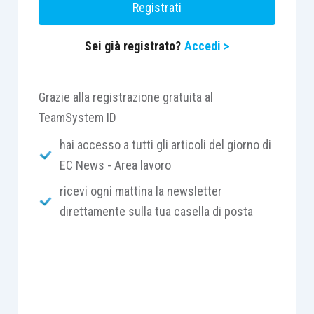
Registrati
collaborazioni autonome, con una nuova
definizione del confine tra disciplina del lavoro
Sei già registrato?
Accedi >
subordinato e autonomo.
La finalità è evidente: estendere il campo delle
Grazie alla registrazione gratuita al
tutele del lavoro subordinato oltre il campo del
TeamSystem ID
lavoro etero-diretto (dipendente), fino a
hai accesso a tutti gli articoli del giorno di
comprendere anche le collaborazioni
EC News - Area lavoro
continuative etero-organizzate
, pur se
ricevi ogni mattina la newsletter
genuinamente autonome.
direttamente sulla tua casella di posta
Scompare invece il contratto a progetto e
l’associazione in partecipazione con apporto di
lavoro.