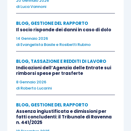
20 Gennaio 2026
di subordinazione “attenuata”, in cui non sarà
di
Luca Vannoni
necessario – per applicare la disciplina del lavoro
subordinato – accertare l’esercizio del potere
BLOG
,
GESTIONE DEL RAPPORTO
direttivo e di controllo da parte del datore di
Il socio risponde dei danni in caso di dolo
lavoro, bensì sufficiente la prova che il
14 Gennaio 2026
committente organizza il lavoro del collaboratore.
di
Evangelista Basile
e
Rosibetti Rubino
Se tale interpretazione dovesse trovare
conferma in giurisprudenza, si applicherebbero le
BLOG
,
TASSAZIONE E REDDITI DI LAVORO
Indicazioni dell’Agenzia delle Entrate sui
tutele del lavoro subordinato anche a quei
rimborsi spese per trasferte
rapporti di collaborazione continuativa
8 Gennaio 2026
genuinamente autonomi, ma in cui il committente
di
Roberto Lucarini
inserisce il collaboratore nella struttura
dell’azienda in modo talmente organico – e
BLOG
,
GESTIONE DEL RAPPORTO
coordinato – da determinare tempi e luoghi
Assenza ingiustificata e dimissioni per
fatti concludenti: il Tribunale di Ravenna
dell’esecuzione dell’opera.
n. 441/2025