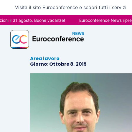
Vai
Visita il sito Euroconference e scopri tutti i servizi
al
contenuto
ni il 31 agosto. Buone vacanze!
Euroconference News riprende
Area lavoro
Giorno: Ottobre 8, 2015