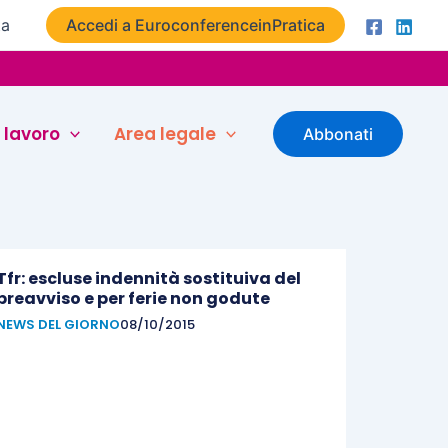
ta
Accedi a EuroconferenceinPratica
 lavoro
Area legale
Abbonati
Tfr: escluse indennità sostituiva del
preavviso e per ferie non godute
NEWS DEL GIORNO
08/10/2015