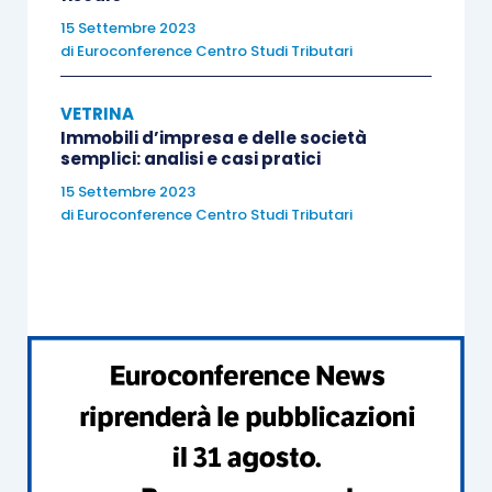
che diventano ETS
15 Settembre 2023
di
Euroconference Centro Studi Tributari
La disciplina fiscale dei sodalizi sportivi
che non diventano ETS
VETRINA
La disciplina fiscale dei sodalizi sportivi
Immobili d’impresa e delle società
non iscritti al RAS
semplici: analisi e casi pratici
La disciplina fiscale degli enti non iscritti
15 Settembre 2023
di
Euroconference Centro Studi Tributari
al RUNTS
VI Incontro
Adempimenti contabili e amministrativi
degli ETS e dei sodalizi sportivi
dilettantistici