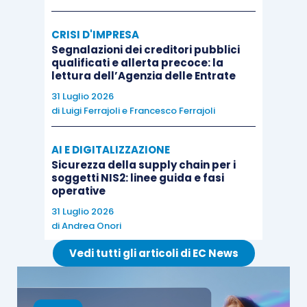
Dottore Commercialista – Revisore Legale
Guido Martinelli
CRISI D'IMPRESA
Avvocato specializzato in diritto sportivo
Segnalazioni dei creditori pubblici
e delle associazioni
qualificati e allerta precoce: la
lettura dell’Agenzia delle Entrate
31 Luglio 2026
di
Luigi Ferrajoli
e
Francesco Ferrajoli
SEDI E DATE
AI E DIGITALIZZAZIONE
Sicurezza della supply chain per i
DATA
soggetti NIS2: linee guida e fasi
CITTÀ
SEDE
ORARIO
INIZIO
operative
31 Luglio 2026
di
Andrea Onori
Sede
10.00 –
D
Web
03/03/2022
WEB
13.00
O
Vedi tutti gli articoli di EC News