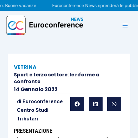
Vai
Buone vacanze!
Euroconference News riprenderà le pubblicazio
al
contenuto
VETRINA
Sport e terzo settore: le riforme a
confronto
14 Gennaio 2022
di
Euroconference
Centro Studi
Tributari
PRESENTAZIONE