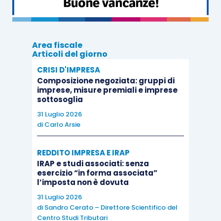
Le nuove modalità di rendicontazione
obbligatorie per gli ETS alla luce del primo
principio contabile OIC
Area fiscale
Le modalità di rendicontazione per i
Articoli del giorno
sodalizi sportivi dilettantistici
CRISI D'IMPRESA
Le regole procedurali e di rendicontazione
Composizione negoziata: gruppi di
imprese, misure premiali e imprese
del 5 per mille
sottosoglia
Le attività di controllo e gli adempimenti
31 Luglio 2026
previsti per ETS e sodalizi sportivi
di
Carlo Arsie
dilettantistici
REDDITO IMPRESA E IRAP
IRAP e studi associati: senza
esercizio “in forma associata”
l’imposta non è dovuta
CORPO DOCENTE
31 Luglio 2026
di
Sandro Cerato – Direttore Scientifico del
Luca Caramaschi
Centro Studi Tributari