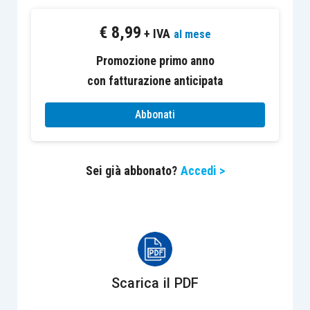
Le operazioni straordinarie degli ets e dei
€
8,99
sodalizi sportivi
+ IVA
al mese
Promozione primo anno
con fatturazione anticipata
II Incontro
Abbonati
I nuovi registri
Sei già abbonato?
Accedi >
Il
runts
: ruolo, compiti e poteri
Il Ras: ruolo, compiti e poteri
Gli obblighi di deposito
Le sanzioni e i controlli
Scarica il PDF