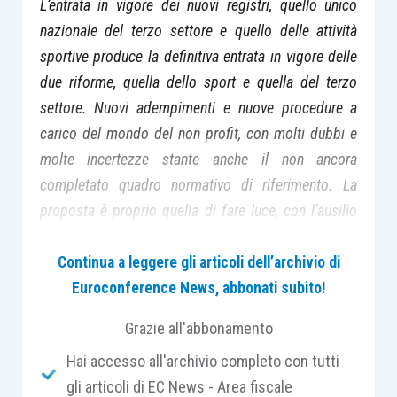
L’entrata in vigore dei nuovi registri, quello unico
nazionale del terzo settore e quello delle attività
sportive produce la definitiva entrata in vigore delle
due riforme, quella dello sport e quella del terzo
settore. Nuovi adempimenti e nuove procedure a
carico del mondo del non profit, con molti dubbi e
molte incertezze stante anche il non ancora
completato quadro normativo di riferimento. La
proposta è proprio quella di fare luce, con l’ausilio
dei direttori della rivista Associazioni e sport, su
quali siano i nuovi obblighi, le procedure e le
Continua a leggere gli articoli dell’archivio di
modalità di gestione sia degli enti del terzo settore
Euroconference News, abbonati subito!
che delle società e associazioni sportive
Grazie all'abbonamento
dilettantistiche.
Hai accesso all'archivio completo con tutti
gli articoli di EC News - Area fiscale