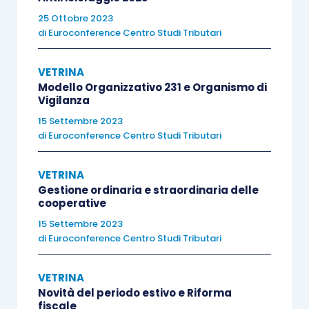
25 Ottobre 2023
IV Incontro
di
Euroconference Centro Studi Tributari
La disciplina fiscale degli ETS nel periodo
VETRINA
transitorio
Modello Organizzativo 231 e Organismo di
Vigilanza
La disciplina fiscale degli ETS a regime
15 Settembre 2023
La disciplina fiscale delle imprese sociali
di
Euroconference Centro Studi Tributari
nel periodo transitorio
La disciplina fiscale delle imprese sociali
VETRINA
a regime
Gestione ordinaria e straordinaria delle
cooperative
15 Settembre 2023
di
Euroconference Centro Studi Tributari
V Incontro
VETRINA
Novità del periodo estivo e Riforma
fiscale
La disciplina fiscale dei sodalizi sportivi