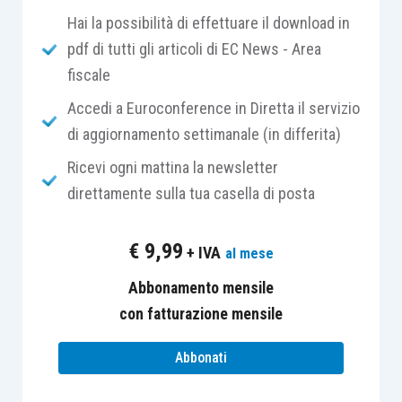
Hai la possibilità di effettuare il download in
pdf di tutti gli articoli di EC News - Area
PROGRAMMA
fiscale
I Incontro
Accedi a Euroconference in Diretta il servizio
I soggetti
di aggiornamento settimanale (in differita)
Ricevi ogni mattina la newsletter
Le novità introdotte dalle riforme:
direttamente sulla tua casella di posta
gli enti del terzo settore e imprese
sociali: costituzione, statuti e
€
9,99
+ IVA
al mese
modalità di iscrizione al runts
associazioni e società sportive
Abbonamento mensile
dilettantistiche: costituzione, statuti
con fatturazione mensile
e modalità di iscrizione al RAS
Abbonati
La responsabilità dei dirigenti degli ets e
dei sodalizi sportivi