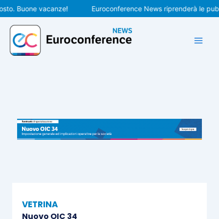
Vai
o. Buone vacanze!
Euroconference News riprenderà le pubblica
al
contenuto
VETRINA
Nuovo OIC 34