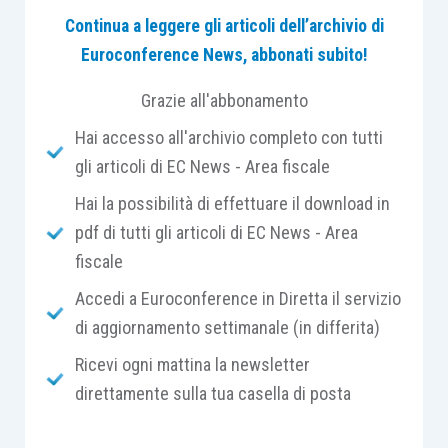
Continua a leggere gli articoli dell’archivio di
comparazione con la bozza rilasciata nel 2021, con
Euroconference News, abbonati subito!
particolare attenzione alla guida applicativa
contenuta nell’appendice all’OIC 34 che consentirà
Grazie all'abbonamento
di approfondire con diversi esempi operativi i
Hai accesso all'archivio completo con tutti
principali cambiamenti che il principio porta rispetto
gli articoli di EC News - Area fiscale
a quanto previsto in precedenza.
Hai la possibilità di effettuare il download in
pdf di tutti gli articoli di EC News - Area
fiscale
PROGRAMMA
Accedi a Euroconference in Diretta il servizio
di aggiornamento settimanale (in differita)
Il quadro evolutivo che ha portato al
Ricevi ogni mattina la newsletter
nuovo principio
direttamente sulla tua casella di posta
L’unità elementare di contabilizzazione
Il processo di rilevazione iniziale dei ricavi