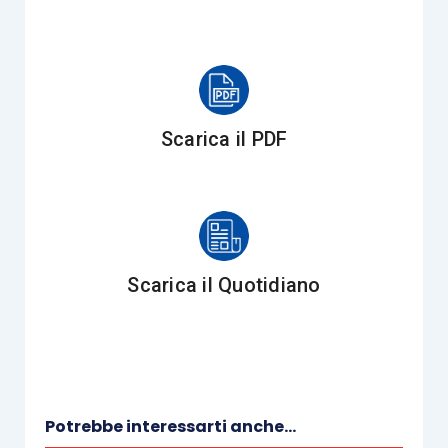
CORPO DOCENTE
Massimo Buongiorno
Professore di Finanza Aziendale
Università Bocconi Milano
Scarica il PDF
SEDI E DATE
Scarica il Quotidiano
DATA
EDIZIONE
SEDE
ORARIO
INIZIO
Sede
10.00 –
Potrebbe interessarti anche...
Web 2
15/12/2023
WEB
13.00