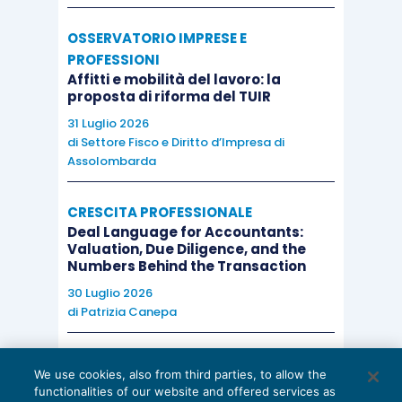
OSSERVATORIO IMPRESE E
PROFESSIONI
Affitti e mobilità del lavoro: la
proposta di riforma del TUIR
31 Luglio 2026
di
Settore Fisco e Diritto d’Impresa di
Assolombarda
CRESCITA PROFESSIONALE
Deal Language for Accountants:
Valuation, Due Diligence, and the
Numbers Behind the Transaction
30 Luglio 2026
di
Patrizia Canepa
AI E DIGITALIZZAZIONE
We use cookies, also from third parties, to allow the
EU AI Act e studi professionali: le
functionalities of our website and offered services as
scadenze concrete