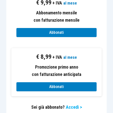
€
9,99
+ IVA
al mese
Casi particolari di rilevazione
La contabilizzazione del diritto di reso
Abbonamento mensile
La competenza temporale per la
con fatturazione mensile
rilevazione dei ricavi per vendita di beni e
Abbonati
servizi
Le rilevazioni successive a quelle iniziali
Le agevolazioni previste per le società in
€
8,99
bilancio abbreviato e per le micro-imprese
+ IVA
al mese
Analisi delle casistiche riportate nel
Promozione primo anno
principio
con fatturazione anticipata
Applicazioni operative e revisione degli
attuali processi commerciali
Abbonati
Sei già abbonato?
Accedi >