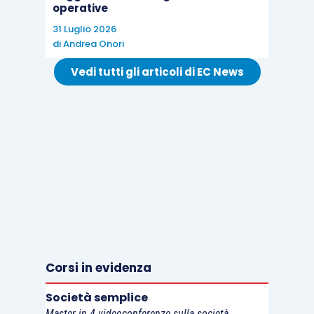
operative
31 Luglio 2026
di
Andrea Onori
Vedi tutti gli articoli di EC News
CORPO DOCENTE
Alberto Rocchi
Dottore Commercialista – Revisore Legale
SEDI E DATE
Corsi in evidenza
DATA
EDIZIONE
SEDE
ORARIO
INIZIO
Società semplice
Master in 4 videoconferenze sulla società