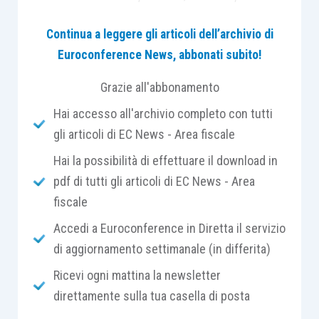
attenzione agli aumenti e riduzioni di capitale e
Continua a leggere gli articoli dell’archivio di
all’ingresso di soci finanziatori. Un modulo specifico
Euroconference News, abbonati subito!
sarà dedicato alla fiscalità e al bilancio di esercizio
alla luce delle recenti modifiche che hanno
Grazie all'abbonamento
interessato i principi contabili delle cooperative.
Hai accesso all'archivio completo con tutti
gli articoli di EC News - Area fiscale
Hai la possibilità di effettuare il download in
pdf di tutti gli articoli di EC News - Area
PROGRAMMA
fiscale
I Incontro
Accedi a Euroconference in Diretta il servizio
di aggiornamento settimanale (in differita)
Costituire una cooperativa. Peculiarità del
Ricevi ogni mattina la newsletter
modello cooperativo e configurazioni
direttamente sulla tua casella di posta