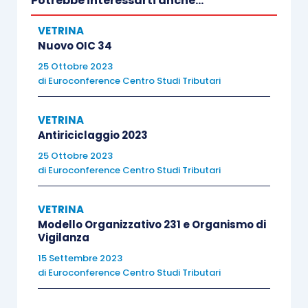
Potrebbe interessarti anche...
Aumento di capitale gratuito, imputazione
dei ristorni
VETRINA
Riduzione del capitale per perdite
Nuovo OIC 34
Riduzione del capitale per scioglimento
25 Ottobre 2023
di
Euroconference Centro Studi Tributari
del singolo rapporto sociale
VETRINA
Antiriciclaggio 2023
25 Ottobre 2023
III Incontro
di
Euroconference Centro Studi Tributari
Operazioni straordinarie nelle cooperative
VETRINA
Modello Organizzativo 231 e Organismo di
Vigilanza
La trasformazione delle società
15 Settembre 2023
cooperative
di
Euroconference Centro Studi Tributari
Trasformazione delle società cooperative
in società lucrative