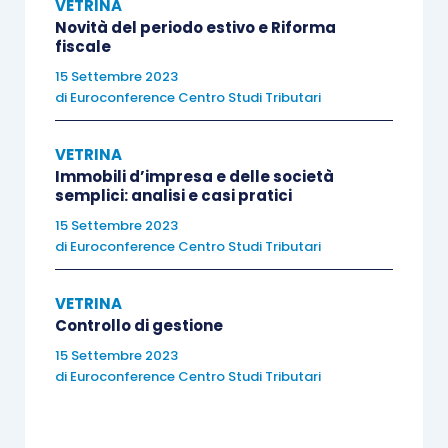
VETRINA
Trasformazione delle società lucrative in
Novità del periodo estivo e Riforma
fiscale
società cooperative
15 Settembre 2023
Trasformazione delle società cooperative
di
Euroconference Centro Studi Tributari
in consorzi e società consortili
Trasformazione delle società cooperative
VETRINA
in associazioni o fondazioni
Immobili d’impresa e delle società
semplici: analisi e casi pratici
Fusioni di cooperative: omogenee ed
15 Settembre 2023
eterogenee
di
Euroconference Centro Studi Tributari
La scissione: cenni
VETRINA
Controllo di gestione
15 Settembre 2023
di
Euroconference Centro Studi Tributari
IV Incontro