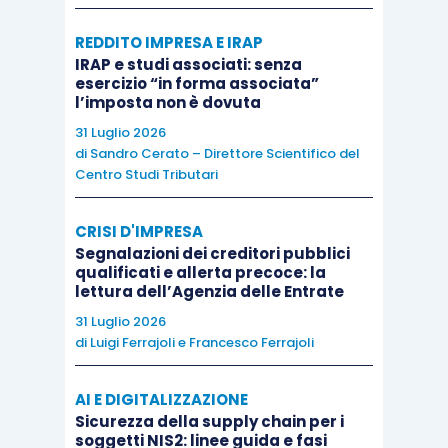
REDDITO IMPRESA E IRAP
IRAP e studi associati: senza
V Incontro
esercizio “in forma associata”
l’imposta non è dovuta
Bilancio e contabilità delle cooperative. La
31 Luglio 2026
fiscalità
di
Sandro Cerato – Direttore Scientifico del
Centro Studi Tributari
Le particolarità del bilancio delle
CRISI D'IMPRESA
cooperative
Segnalazioni dei creditori pubblici
qualificati e allerta precoce: la
Le riserve indivisibili: aspetti normativi e
lettura dell’Agenzia delle Entrate
contabili
31 Luglio 2026
La destinazione dell’utile e le perdite nelle
di
Luigi Ferrajoli
e
Francesco Ferrajoli
cooperative
Le modalità di contabilizzazione dei
AI E DIGITALIZZAZIONE
ristorni secondo i principi contabili
Sicurezza della supply chain per i
soggetti NIS2: linee guida e fasi
La tassazione dei vari tipi di cooperativa