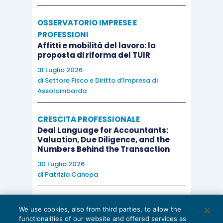
OSSERVATORIO IMPRESE E
PROFESSIONI
Affitti e mobilità del lavoro: la
proposta di riforma del TUIR
31 Luglio 2026
di
Settore Fisco e Diritto d’Impresa di
Assolombarda
CRESCITA PROFESSIONALE
Deal Language for Accountants:
Valuation, Due Diligence, and the
Numbers Behind the Transaction
30 Luglio 2026
di
Patrizia Canepa
AI E DIGITALIZZAZIONE
We use cookies, also from third parties, to allow the
EU AI Act e studi professionali: le
functionalities of our website and offered services as