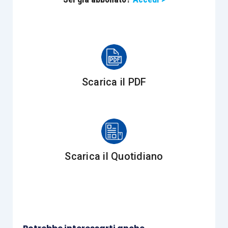
II Incontro
Operazioni sul capitale. Perdite e utili nelle
Scarica il PDF
cooperative
Il capitale nelle cooperative: funzione.
Modello spa e srl
Capitale variabile e aumento di capitale
Scarica il Quotidiano
Capitale di finanziamento e capitale
cooperativo
Aumento di capitale a pagamento:
procedura, limiti