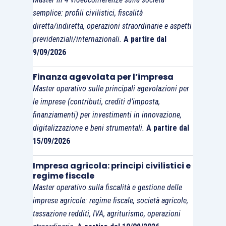
semplice: profili civilistici, fiscalità
Sede
10.00 –
Web
18/10/2023
diretta/indiretta, operazioni straordinarie e aspetti
WEB
13.00
previdenziali/internazionali.
A partire dal
9/09/2026
Finanza agevolata per l’impresa
Master operativo sulle principali agevolazioni per
le imprese (contributi, crediti d’imposta,
finanziamenti) per investimenti in innovazione,
digitalizzazione e beni strumentali.
A partire dal
15/09/2026
Impresa agricola: principi civilistici e
regime fiscale
Master operativo sulla fiscalità e gestione delle
imprese agricole: regime fiscale, società agricole,
tassazione redditi, IVA, agriturismo, operazioni