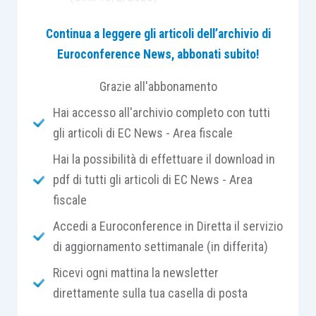
Rassegna prassi Agenzia dell’Entrate
Continua a leggere gli articoli dell’archivio di
estate 2023
Euroconference News, abbonati subito!
Rassegna giurisprudenza estate 2023
Grazie all'abbonamento
Hai accesso all'archivio completo con tutti
gli articoli di EC News - Area fiscale
CORPO DOCENTE
Hai la possibilità di effettuare il download in
pdf di tutti gli articoli di EC News - Area
Fabio Garrini
fiscale
Dottore Commercialista – Revisore Legale
Paolo Meneghetti
Accedi a Euroconference in Diretta il servizio
Dottore Commercialista – Revisore Legale
di aggiornamento settimanale (in differita)
Ricevi ogni mattina la newsletter
direttamente sulla tua casella di posta