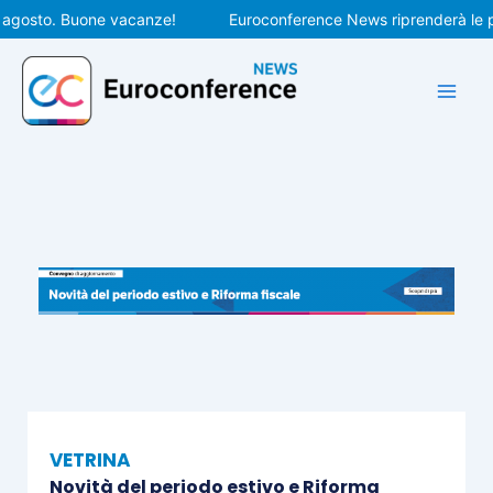
Vai
osto. Buone vacanze!
Euroconference News riprenderà le pubbl
al
contenuto
VETRINA
Novità del periodo estivo e Riforma