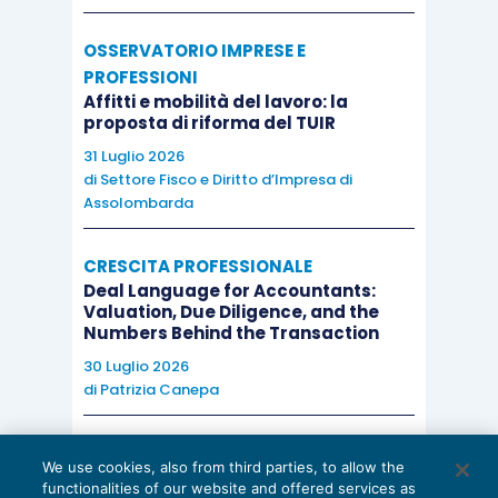
OSSERVATORIO IMPRESE E
PROFESSIONI
Affitti e mobilità del lavoro: la
proposta di riforma del TUIR
31 Luglio 2026
di
Settore Fisco e Diritto d’Impresa di
Assolombarda
CRESCITA PROFESSIONALE
Deal Language for Accountants:
Valuation, Due Diligence, and the
Numbers Behind the Transaction
30 Luglio 2026
di
Patrizia Canepa
AI E DIGITALIZZAZIONE
We use cookies, also from third parties, to allow the
EU AI Act e studi professionali: le
functionalities of our website and offered services as