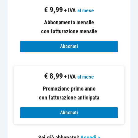
SEDI E DATE
€
9,99
+ IVA
al mese
Abbonamento mensile
DATA
EDIZIONE
SEDE
ORARIO
con fatturazione mensile
INIZIO
Abbonati
Sede
14.30 –
Web
10/10/2023
WEB
17.30
€
8,99
+ IVA
al mese
Promozione primo anno
con fatturazione anticipata
Abbonati
Sei già abbonato?
Accedi >