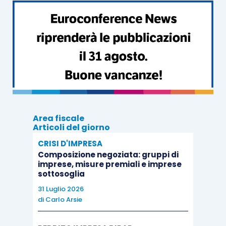
IV Incontro
Tecniche: approfondimento modelli, tecniche e
strumenti da conoscere. Scopi informativi,
elasticità, limiti e funzionamento
(Parte 2)
Area fiscale
Il Costo standard
Articoli del giorno
Funzioni, centri di costo, centri di ricavo,
CRISI D'IMPRESA
Composizione negoziata: gruppi di
centri di responsabilità, aree di business,
imprese, misure premiali e imprese
divisioni
sottosoglia
Criteri di ribaltamento
31 Luglio 2026
ABC
di
Carlo Arsie
Balcanced Scorecard