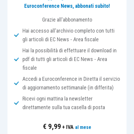
Euroconference News, abbonati subito!
insuccessi. Per tale ragione è opportuno che
vengano chiariti, anche con esempi pratici, i principi
Grazie all'abbonamento
sostanziali del controllo di gestione e gli effetti di
Hai accesso all'archivio completo con tutti
alcune scelte “ortodosse” che a volte servono più a
gli articoli di EC News - Area fiscale
sottolineare la preparazione tecnica del consulente
piuttosto che a risolvere i problemi del cliente. Per
Hai la possibilità di effettuare il download in
tale ragione la prima giornata del corso è stata
pdf di tutti gli articoli di EC News - Area
strutturata per definire quali siano i principi che il
fiscale
consulente deve ben tenere presente allorquando
Accedi a Euroconference in Diretta il servizio
intenda fornire servizi di consulenza aziendale tesa
di aggiornamento settimanale (in differita)
all’inserimento di un programma di Controllo di
Ricevi ogni mattina la newsletter
Gestione presso un cliente.
direttamente sulla tua casella di posta
€
9,99
+ IVA
al mese