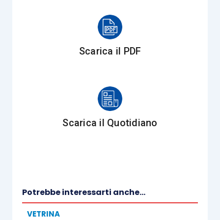
cliente
Aggiustamento e anticipazione
obiettivi del cliente
Contestualizzazione della situazione
Scarica il PDF
attuale
Azienda e prodotti, loro cicli di vita
Strategie (si/no)
Analisi dati storici
Scarica il Quotidiano
II Incontro
Potrebbe interessarti anche...
Fondamentals
del CDG
(Parte 2)
VETRINA