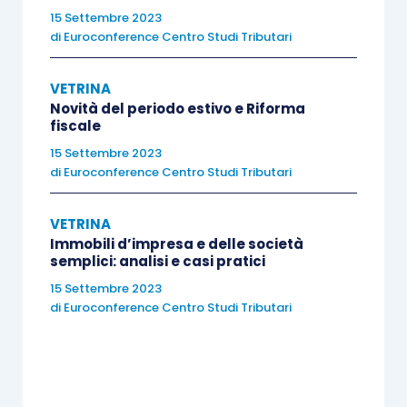
15 Settembre 2023
di
Euroconference Centro Studi Tributari
VETRINA
III Incontro
Novità del periodo estivo e Riforma
fiscale
Tecniche: approfondimento modelli, tecniche e
15 Settembre 2023
di
Euroconference Centro Studi Tributari
strumenti da conoscere. Scopi informativi,
elasticità, limiti e funzionamento
(Parte 1)
VETRINA
Immobili d’impresa e delle società
Full costing
e Direct costing
semplici: analisi e casi pratici
Costo medio
15 Settembre 2023
di
Euroconference Centro Studi Tributari
Costo marginale
Economie e diseconomie di scala
BEP