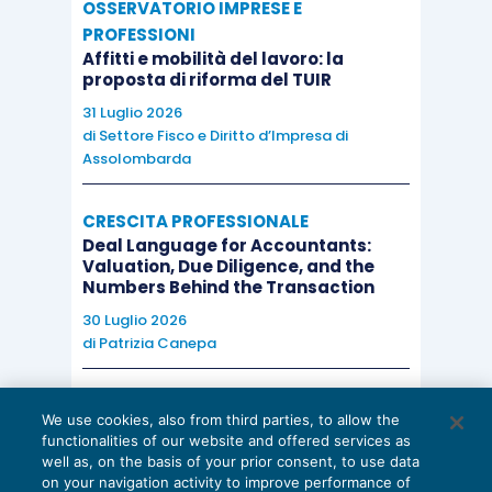
OSSERVATORIO IMPRESE E
PROFESSIONI
Affitti e mobilità del lavoro: la
proposta di riforma del TUIR
31 Luglio 2026
di
Settore Fisco e Diritto d’Impresa di
Assolombarda
CRESCITA PROFESSIONALE
Deal Language for Accountants:
Valuation, Due Diligence, and the
Numbers Behind the Transaction
30 Luglio 2026
di
Patrizia Canepa
AI E DIGITALIZZAZIONE
We use cookies, also from third parties, to allow the
EU AI Act e studi professionali: le
functionalities of our website and offered services as
scadenze concrete
well as, on the basis of your prior consent, to use data
on your navigation activity to improve performance of
27 Luglio 2026