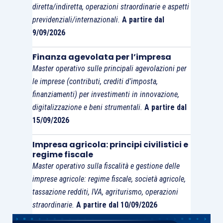
diretta/indiretta, operazioni straordinarie e aspetti
Giulio Bassi
previdenziali/internazionali.
A partire dal
Dottore Commercialista
9/09/2026
Finanza agevolata per l’impresa
Master operativo sulle principali agevolazioni per
SEDI E DATE
le imprese (contributi, crediti d’imposta,
finanziamenti) per investimenti in innovazione,
digitalizzazione e beni strumentali.
A partire dal
DATA
15/09/2026
EDIZIONE
SEDE
ORARIO
INIZIO
Impresa agricola: principi civilistici e
regime fiscale
Sede
14.00 –
Master operativo sulla fiscalità e gestione delle
Web
09/10/2023
imprese agricole: regime fiscale, società agricole,
WEB
18.00
tassazione redditi, IVA, agriturismo, operazioni
straordinarie.
A partire dal 10/09/2026