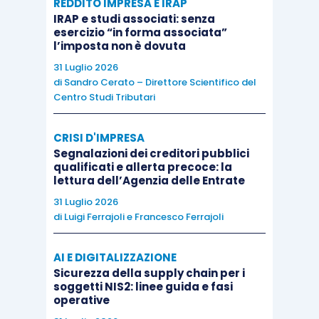
REDDITO IMPRESA E IRAP
IRAP e studi associati: senza
esercizio “in forma associata”
l’imposta non è dovuta
V Incontro
31 Luglio 2026
di
Sandro Cerato – Direttore Scientifico del
Centro Studi Tributari
Step by step
le fasi di inserimento di un sistema
di CDG presso un cliente
(Parte 1)
CRISI D'IMPRESA
Segnalazioni dei creditori pubblici
qualificati e allerta precoce: la
Relazione iniziale sullo stato dell’arte e
lettura dell’Agenzia delle Entrate
proposte operative
31 Luglio 2026
Definizione strategia ed obiettivi aziendali
di
Luigi Ferrajoli
e
Francesco Ferrajoli
Definizione degli obiettivi informativi,
tempistiche e fasi del lavoro
AI E DIGITALIZZAZIONE
Sicurezza della supply chain per i
Coinvolgimento dei vari livelli organizzativi
soggetti NIS2: linee guida e fasi
e formazione
operative
Predisposizione modelli reportistica