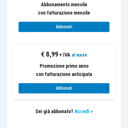
PROGRAMMA
Abbonamento mensile
con fatturazione mensile
I Incontro
Abbonati
Fondamentals
del CDG
(Parte 1)
€
8,99
+ IVA
al mese
La Conoscenza del cliente:
Cultura aziendale
Promozione primo anno
Struttura e dimensione aziendale
con fatturazione anticipata
I mercati di riferimento del cliente
Abbonati
Analisi situazione “ante”
Disponibilità tecnologica
Formazione
Sei già abbonato?
Accedi >
Gli obiettivi del cliente
Comprensione degli obiettivi del