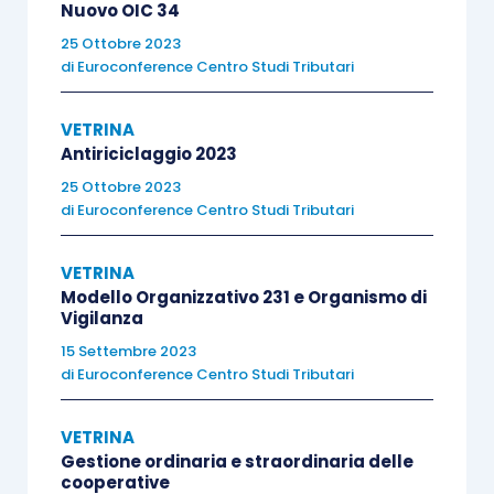
Nuovo OIC 34
Dall’analisi alla sintesi – definizione
25 Ottobre 2023
di
Euroconference Centro Studi Tributari
reportistica ai vari livelli
Funzioni e Responsabilità come elemento
VETRINA
preliminare strategico di successo
Antiriciclaggio 2023
(resistenze e problematiche)
25 Ottobre 2023
Il faro della semplicità
di
Euroconference Centro Studi Tributari
Il
Feedback
La tempistica
VETRINA
La creazione del valore
Modello Organizzativo 231 e Organismo di
Vigilanza
La cultura “finanziaria” (quantitativa)
15 Settembre 2023
La cultura qualitativa
di
Euroconference Centro Studi Tributari
KPI (
Key Performance Index
)
Il Controllo di Gestione come continua
VETRINA
evoluzione (valutazione
Gestione ordinaria e straordinaria delle
cooperative
costo/opportunità)