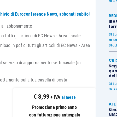
di
Ca
archivio di Euroconference News, abbonati subito!
RED
IRAP
e all'abbonamento
for
31 L
 tutti gli articoli di EC News - Area fiscale
di
Sa
nload in pdf di tutti gli articoli di EC News - Area
Studi
ssazione, le altre novità e le questioni critiche
CRI
il servizio di aggiornamento settimanale (in
Segn
qual
del
 dei giudici tributari
rettamente sulla tua casella di posta
31 L
i organi giudicanti: le Corti di Giustizia Tributaria
di
Lu
in Cassazione: i presupposti, i termini previsti e gli
€
8,99
+ IVA
al mese
AI 
Promozione primo anno
ulle precedenti esperienze di definizione delle liti
Sicu
NIS2
con fatturazione anticipata
diante collegamento da remoto: le novità