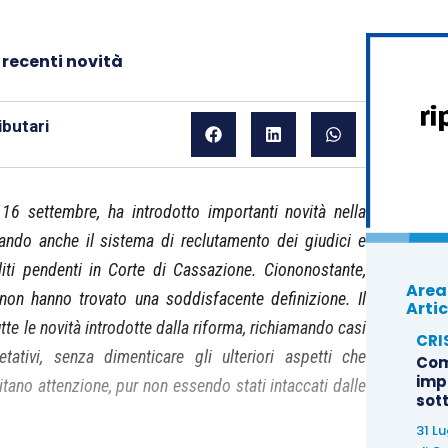
e recenti novità
butari
16 settembre, ha introdotto importanti novità nella
rmando anche il sistema di reclutamento dei giudici e
liti pendenti in Corte di Cassazione.
Ciononostante,
Area
 non hanno trovato una soddisfacente definizione.
Il
Artic
te le novità introdotte dalla riforma, richiamando casi
CRI
tativi, senza dimenticare gli ulteriori aspetti che
Com
imp
itano attenzione, pur non essendo stati intaccati dalle
sot
31 L