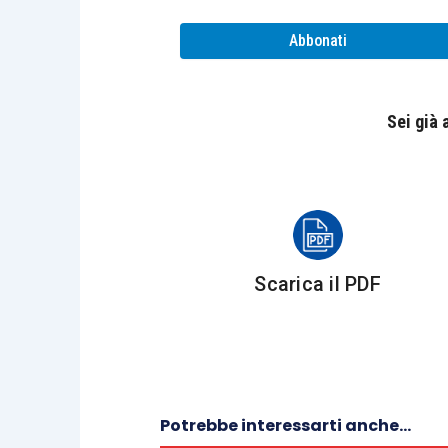
introdotte
Abbonati
Ulteriori questioni critiche anco
di riflessione
Sei già
II Incontro
Reclamo, mediazione e conciliazione al
Scarica il PDF
Reclamo/mediazione: gli effetti d
La nuova conciliazione giudiziale
Le spese di giudizio in caso di 
Gli altri istituti deflattivi del 
Potrebbe interessarti anche...