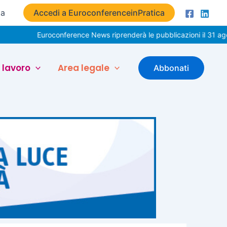
ta
Accedi a EuroconferenceinPratica
Euroconference News riprenderà le pubblicazioni il 31 agosto. Buo
 lavoro
Area legale
Abbonati