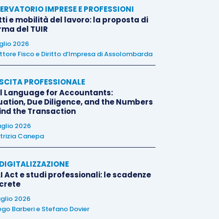
ERVATORIO IMPRESE E PROFESSIONI
tti e mobilità del lavoro: la proposta di
orma del TUIR
uglio 2026
ttore Fisco e Diritto d’Impresa di Assolombarda
SCITA PROFESSIONALE
l Language for Accountants:
uation, Due Diligence, and the Numbers
ind the Transaction
uglio 2026
trizia Canepa
E DIGITALIZZAZIONE
I Act e studi professionali: le scadenze
crete
uglio 2026
ego Barberi
e
Stefano Dovier