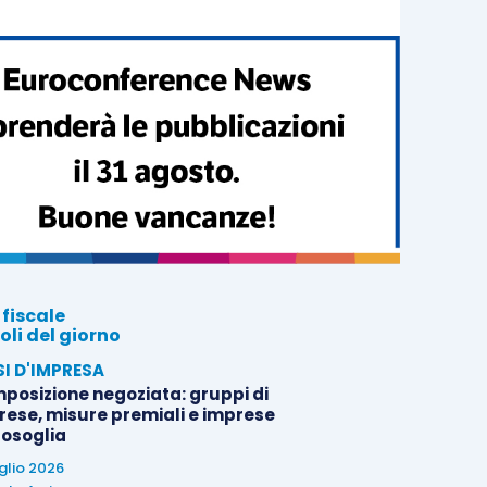
 fiscale
oli del giorno
SI D'IMPRESA
posizione negoziata: gruppi di
rese, misure premiali e imprese
tosoglia
uglio 2026