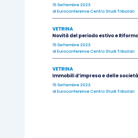
15 Settembre 2023
di
Euroconference Centro Studi Tributari
IV Incontro
VETRINA
La gestione della fase cautelare
Novità del periodo estivo e Riforma
15 Settembre 2023
La rinnovata importanza all’esito
di
Euroconference Centro Studi Tributari
La riscossione provvisoria in pe
I presupposti per la sospensione
VETRINA
Immobili d’impresa e delle società 
davanti alle Corti di Giustizia T
Le modalità e i tempi di presenta
15 Settembre 2023
di
Euroconference Centro Studi Tributari
I presupposti per la riforma dell
Sequestro e ipoteca: il procedim