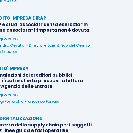
rlo Arsie
DITO IMPRESA E IRAP
 e studi associati: senza esercizio “in
ma associata” l’imposta non è dovuta
uglio 2026
ndro Cerato – Direttore Scientifico del Centro
 Tributari
SI D'IMPRESA
alazioni dei creditori pubblici
ificati e allerta precoce: la lettura
l’Agenzia delle Entrate
uglio 2026
igi Ferrajoli
e
Francesco Ferrajoli
E DIGITALIZZAZIONE
rezza della supply chain per i soggetti
: linee guida e fasi operative