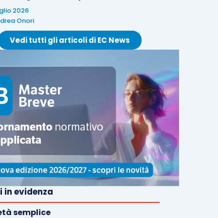
uglio 2026
drea Onori
Vedi tutti gli articoli di EC News
i in evidenza
età semplice