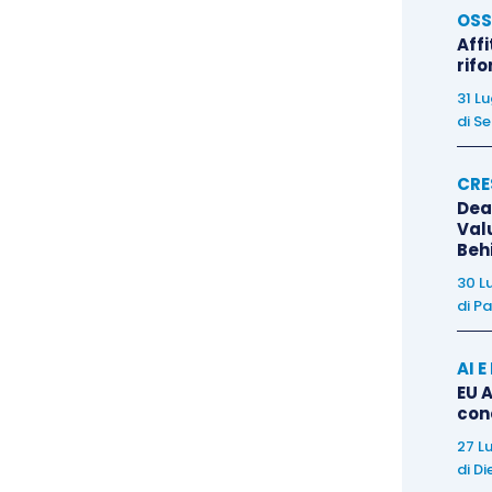
OSS
Affi
rif
ore Legale
31 L
di
Se
sta – Revisore Legale
CRE
ore Legale
Dea
Val
Beh
ore Legale
30 L
di
Pa
AI 
EU A
con
O
DATA INIZIO
CREDITI
27 L
di
Di
.30
16/11/2022
Dettagli
Crediti ODCEC