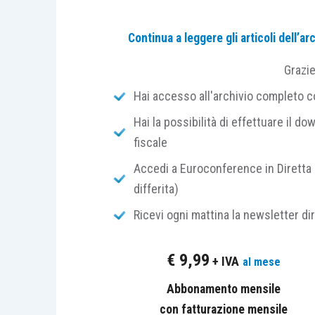
Continua a leggere gli articoli dell’
PROGRAMMA
Grazi
Hai accesso all'archivio completo con
I Incontro
Hai la possibilità di effettuare il dow
fiscale
La definizione delle liti pendenti in Ca
ancora non risolte
Accedi a Euroconference in Diretta 
differita)
Le nuove modalità di reclutamento
Ricevi ogni mattina la newsletter di
Il cambio della denominazione degl
La definizione delle liti pendenti 
€
9,99
+ IVA
al mese
effetti
Abbonamento mensile
Le criticità e la giurisprudenza s
con fatturazione mensile
La partecipazione all’udienza me