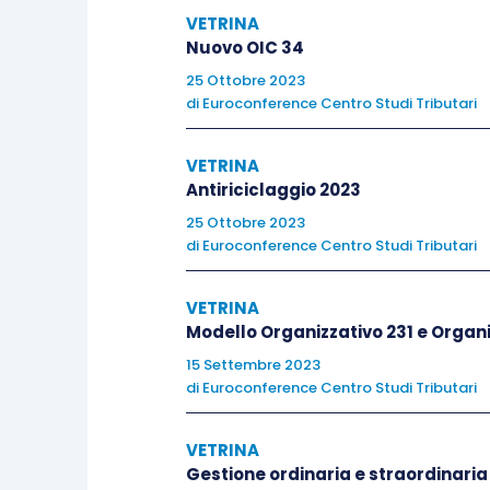
VETRINA
Nuovo OIC 34
25 Ottobre 2023
III Incontro
di
Euroconference Centro Studi Tributari
L’onere della prova nel nuovo processo
VETRINA
Antiriciclaggio 2023
L’onere della prova in capo all’Am
25 Ottobre 2023
Analisi di alcuni casi concreti e 
di
Euroconference Centro Studi Tributari
dell’onere della prova
VETRINA
Le presunzioni legali e semplici: 
Modello Organizzativo 231 e Organ
Motivazione e prova
15 Settembre 2023
La nuova testimonianza scritta
di
Euroconference Centro Studi Tributari
Analisi della recente giurisprud
VETRINA
Gestione ordinaria e straordinaria