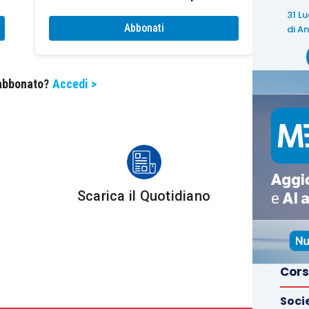
31 L
Abbonati
di
An
ra non risolte: analisi della giurisprudenza e spunti
 abbonato?
Accedi >
la luce delle novità
Scarica il Quotidiano
ell’immotivato rifiuto
mancata conciliazione
Cors
contenzioso alla luce della recente giurisprudenza
Soci