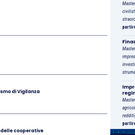
Master
civilis
straor
partir
 tributario
Fina
Master
impres
ministrazione finanziaria: riflessioni critiche
invest
approfondimenti in merito alla ripartizione
strume
quali sono gli effetti della riforma?
Impre
ismo di Vigilanza
regi
Master
agrico
enza in materia di motivazione e prova
reddit
partir
 delle cooperative