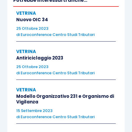
Potrebbe interessarti anche...
Guido Martinelli
VETRINA
Avvocato specializzato in diritto sportivo
Nuovo OIC 34
e delle associazioni
25 Ottobre 2023
di
Euroconference Centro Studi Tributari
VETRINA
Antiriciclaggio 2023
SEDI E DATE
25 Ottobre 2023
di
Euroconference Centro Studi Tributari
DATA
EDIZIONE
SEDE
ORARIO
INIZIO
VETRINA
Modello Organizzativo 231 e Organismo di
Vigilanza
Web
Sede
10.00 –
15 Settembre 2023
27/04/2023
di
Euroconference Centro Studi Tributari
WEB
13.00
Nuove date