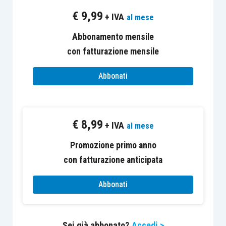
pubblico o privato
€
9,99
+ IVA
al mese
I gestori “enti del terzo settore”. Gli artt.
Abbonamento mensile
55 e 56 del codice del terzo settore
con fatturazione mensile
La gestione di impianto sportivo come
attività principale o di interesse generale
Abbonati
o come attività diversa e secondaria?
Le fondazioni per la gestione degli
impianti
€
8,99
+ IVA
al mese
II incontro
Promozione primo anno
con fatturazione anticipata
Aspetti giuridico ¬ fiscali nella gestione
dei servizi: attività commerciale e
Abbonati
istituzionale
Le qualifiche professionali necessarie per
Sei già abbonato?
Accedi >