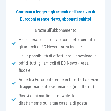
strade si potranno intraprendere per ottimizzare la
Continua a leggere gli articoli dell’archivio di
gestione e i servizi resi disponibili dagli impianti
Euroconference News, abbonati subito!
sportivi.
Grazie all'abbonamento
Hai accesso all'archivio completo con tutti
gli articoli di EC News - Area fiscale
PROGRAMMA
Hai la possibilità di effettuare il download in
pdf di tutti gli articoli di EC News - Area
I incontro
fiscale
Accedi a Euroconference in Diretta il servizio
Le modalità di assegnazione, la finanza di
di aggiornamento settimanale (in differita)
progetto e l’art. 5 del d. lgs. n. 38/21
La convenzione di gestione, l’affitto
Ricevi ogni mattina la newsletter
d’azienda o l’appalto di servizi: modalità di
direttamente sulla tua casella di posta
affidamento di un impianto sportivo