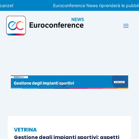
Vai
e!
Euroconference News riprenderà le pubblicazio
al
contenuto
VETRINA
Gestione degli impianti sportivi: aspetti