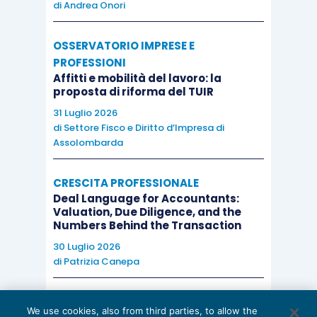
di
Andrea Onori
OSSERVATORIO IMPRESE E
PROFESSIONI
Affitti e mobilità del lavoro: la
proposta di riforma del TUIR
31 Luglio 2026
di
Settore Fisco e Diritto d’Impresa di
Assolombarda
CRESCITA PROFESSIONALE
Deal Language for Accountants:
Valuation, Due Diligence, and the
Numbers Behind the Transaction
30 Luglio 2026
di
Patrizia Canepa
AI E DIGITALIZZAZIONE
We use cookies, also from third parties, to allow the