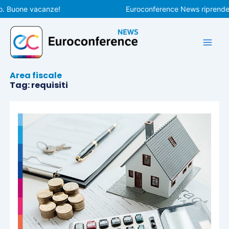
Vai
e vacanze!
Euroconference News riprenderà le pub
al
contenuto
Area fiscale
Tag: requisiti
Pagina
Pagina
Pagina
Pagina