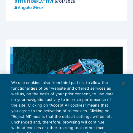
ISTITUTI DEFLATTIVI
15/01/2025
di
Angelo Ginex
We use cookies, also from third parties, to allow the
functionalities of our website and offered services as
well as, on the basis of your prior consent, to use data
on your navigation activity to improve performance of
the site. Clicking on “Accept All cookies” means that
you agree to the activation of all cookies. Clicking on
"Reject All" means that the default settings will be left
unchanged and, therefore, browsing will continue
without cookies or other tracking tools other than
Status di esportatore abituale e volume