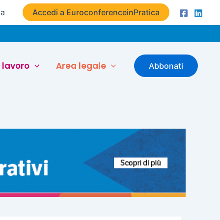
ta
Accedi a EuroconferenceinPratica
 lavoro
Area legale
Abbonati