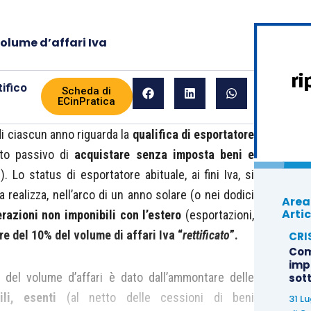
volume d’affari Iva
ifico
Scheda di
ECinPratica
 di ciascun anno riguarda la
qualifica di esportatore
tto passivo di
acquistare senza imposta beni e
. Lo status di esportatore abituale, ai fini Iva, si
realizza, nell’arco di un anno solare (o nei dodici
Area
Artic
razioni non imponibili con l’estero
(esportazioni,
e del 10% del volume di affari Iva
“
rettificato
”.
CRI
Com
imp
o del volume d’affari è dato dall’ammontare delle
sot
li, esenti
(al netto delle cessioni di beni
31 L