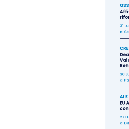
OSS
Affi
rif
31 L
di
Se
CRE
Dea
Val
Beh
30 L
di
Pa
AI 
EU A
con
27 L
di
Di