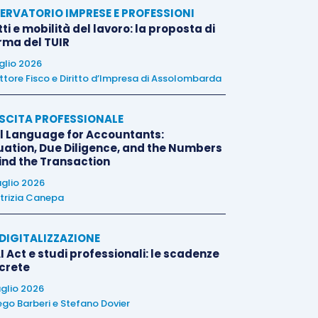
ERVATORIO IMPRESE E PROFESSIONI
tti e mobilità del lavoro: la proposta di
orma del TUIR
uglio 2026
ttore Fisco e Diritto d’Impresa di Assolombarda
SCITA PROFESSIONALE
l Language for Accountants:
uation, Due Diligence, and the Numbers
ind the Transaction
uglio 2026
trizia Canepa
E DIGITALIZZAZIONE
I Act e studi professionali: le scadenze
crete
uglio 2026
ego Barberi
e
Stefano Dovier