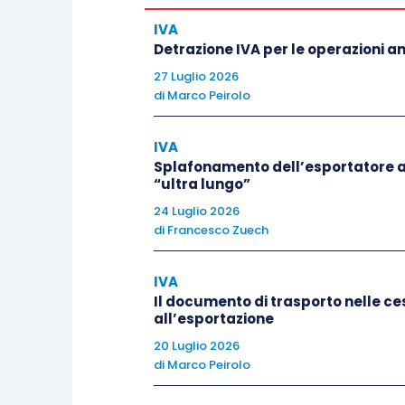
IVA
Le operazioni da considerare, ai fini del
Detrazione IVA per le operazioni 
(e che andranno considerate anche ai
27 Luglio 2026
di
Marco Peirolo
solamente quelle
registrate nell’anno 
le fatture relative ad acconti per op
IVA
introdotto, infatti, un’importante sempl
Splafonamento dell’esportatore a
riferimento alle
operazioni “
effettuate
”
“ultra lungo”
della normativa doganale), occorre v
24 Luglio 2026
145/E/1998).
di
Francesco Zuech
IVA
È necessario, quindi, che la
fattura di 
Il documento di trasporto nelle ces
previsti dalle disposizioni del D.P.R. 63
all’esportazione
differite va precisato
, invece, che 
20 Luglio 2026
consegna dei beni.
Es. una fattura diff
di
Marco Peirolo
dei beni effettuata nel mese di dic