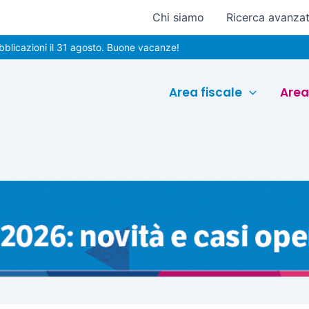
Chi siamo
Ricerca avanza
oni il 31 agosto. Buone vacanze!
Area fiscale
Area