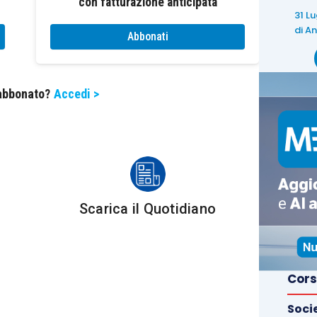
con fatturazione anticipata
31 L
o essere
depurate dal volume d’affari
.
di
An
Abbonati
cui il
totale operazioni “con l’estero
” effettuate e
(o dei dodici mesi precedenti)
sia superiore al 10%
 abbonato?
Accedi >
ll’anno solare precedente
(o dei dodici mesi
soggetto passivo Iva un
“esportatore abituale
”.
 d’affari “rettificato” – che assume rilievo per il
bili (indicate nel rigo VE 30 del modello Iva) – è
ighi del quadro VE del modello Iva:
VE50 (
Volume
Scarica il Quotidiano
 all’imposta di cui agli articoli da
7
a
7-septies,
operazioni non imponibili indicate nel rigo VE30 è
enza
, il soggetto passivo è considerato
esportatore
Cors
le (quale importo di acquisti senza applicazione
Soci
ato nel
rigo VE30.