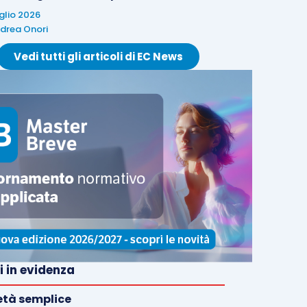
uglio 2026
drea Onori
Vedi tutti gli articoli di EC News
i in evidenza
età semplice