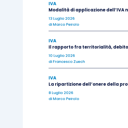
2024 (l’imposta relativa confluisce in
IVA
Modalità di applicazione dell’IVA 
“
coincide con le
risultanze contabili e c
13 Luglio 2026
IVA
”.
di
Marco Peirolo
IVA
Il rapporto fra territorialità, debi
10 Luglio 2026
di
Francesco Zuech
IVA
La ripartizione dell’onere della p
8 Luglio 2026
di
Marco Peirolo