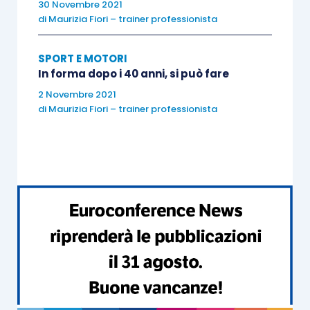
30 Novembre 2021
di
Maurizia Fiori – trainer professionista
Ultima novità in ordine di tempo, ma non di
importanza, giunge dalla Svezia:
MIPS
.
SPORT E MOTORI
In forma dopo i 40 anni, si può fare
Un importante sistema di assorbimento degli urti
2 Novembre 2021
a livello della calotta. É un dispositivo semimobile
di
Maurizia Fiori – trainer professionista
che, integrato nel casco dal produttore, assorbe
gli urti: grazie al suo minimo movimento (10 – 15
mm) riduce i danni cerebrali del 25%.