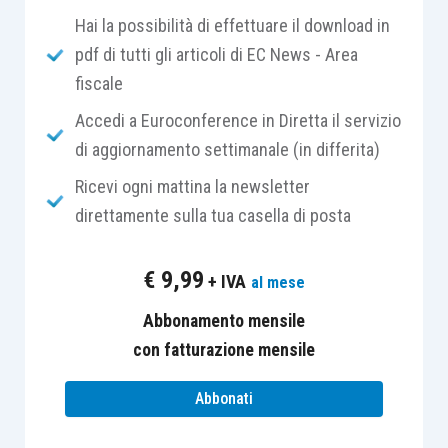
Hai la possibilità di effettuare il download in
pdf di tutti gli articoli di EC News - Area
Da notare che i caschi jet (senza mentoniera)
fiscale
sono omologati ma la mia opinione di osteopata e
fisioterapista è che siano i meno sicuri: gli
Accedi a Euroconference in Diretta il servizio
impatti al volto sono frequenti ed una visiera
di aggiornamento settimanale (in differita)
lunga non è sufficiente, anche se omologata
Ricevi ogni mattina la newsletter
SNELL.
direttamente sulla tua casella di posta
La
misura
del casco è stabilita dalla
€
9,99
+ IVA
al mese
circonferenza cranica ma è la forma che ne
condiziona la comodità.
Abbonamento mensile
con fatturazione mensile
La
forma
dei caschi non è universale. Scegliete
Abbonati
quindi un modello che vi piace ma chiedete se
hanno anche altre forme di
calotta
o cambiate