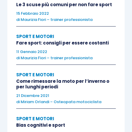
Utili stimoli sono arrivati dai soccorritori che, in
Le 3 scuse più comuni per non fare sport
caso di incidente, si trovavano in difficoltà a
15 Febbraio 2022
sfilare il casco mantenendo stabile il collo del
di
Maurizia Fiori – trainer professionista
motociclista.
SPORT E MOTORI
Fare sport: consigli per essere costanti
La risposta è arrivata dal sistema Emergency
11 Gennaio 2022
Quick Release System (
E.Q.R.S.
) che permette ai
di
Maurizia Fiori – trainer professionista
soccorritori di sfilare rapidamente il casco senza
manovre pericolose. Tramite la semplice trazione
SPORT E MOTORI
su due fascette, molto colorate e ben visibili,
Come rimessare la moto per l’inverno o
per lunghi periodi
poste nella parte inferiore della imbottitura del
21 Dicembre 2021
casco, è possibile sfilare i guanciali mantenendo
di
Miriam Orlandi – Osteopata motociclista
il casco indossato. Questo facilita la successiva
rimozione del casco senza manovre pericolose
SPORT E MOTORI
per il collo dell’infortunato.
Bias cognitivi e sport