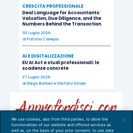
CRESCITA PROFESSIONALE
Deal Language for Accountants:
Valuation, Due Diligence, and the
Numbers Behind the Transaction
30 Luglio 2026
di
Patrizia Canepa
AI E DIGITALIZZAZIONE
EU AI Act e studi professionali: le
scadenze concrete
27 Luglio 2026
di
Diego Barberi
e
Stefano Dovier
We use cookies, also from third parties, to allow the
functionalities of our website and offered services as
well as, on the basis of your prior consent, to use data