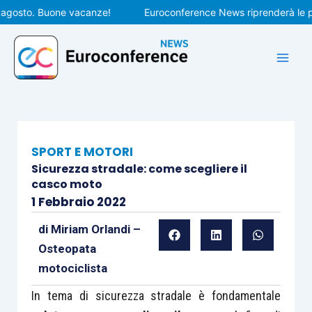
Vai
osto. Buone vacanze!
Euroconference News riprenderà le pubbli
al
contenuto
SPORT E MOTORI
Sicurezza stradale: come scegliere il
casco moto
1 Febbraio 2022
di
Miriam Orlandi –
Osteopata
motociclista
In tema di sicurezza stradale è fondamentale