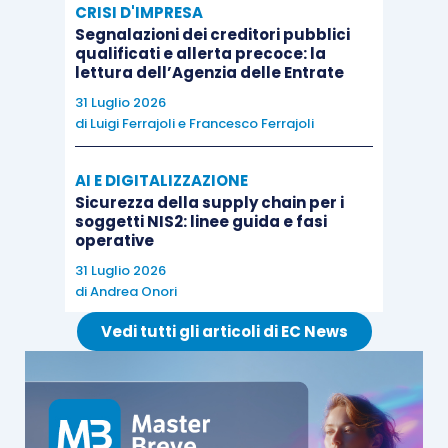
CRISI D'IMPRESA
Segnalazioni dei creditori pubblici
qualificati e allerta precoce: la
lettura dell’Agenzia delle Entrate
31 Luglio 2026
di
Luigi Ferrajoli
e
Francesco Ferrajoli
AI E DIGITALIZZAZIONE
Sicurezza della supply chain per i
soggetti NIS2: linee guida e fasi
operative
31 Luglio 2026
di
Andrea Onori
Vedi tutti gli articoli di EC News