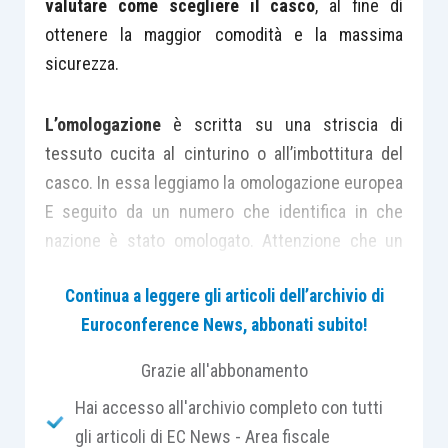
valutare come scegliere il casco
, al fine di
ottenere la maggior comodità e la massima
sicurezza.
L’omologazione
è scritta su una striscia di
tessuto cucita al cinturino o all’imbottitura del
casco. In essa leggiamo la omologazione europea
E seguito da un numero che identifica in che
nazione è stato omologato. Attenzione che un
casco omologato in Europa potrebbe non essere
Continua a leggere gli articoli dell’archivio di
a norma in U.S.A. ove è necessaria l’omologazione
Euroconference News, abbonati subito!
SNELL.
Grazie all'abbonamento
Nella successiva sequenza numerica sono da
Hai accesso all'archivio completo con tutti
notare i primi due: l’
omologazione più aggiornata
gli articoli di EC News - Area fiscale
è la 05
.