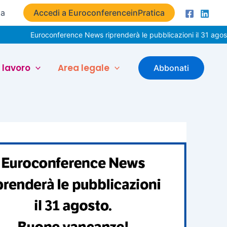
ta
Accedi a EuroconferenceinPratica
uroconference News riprenderà le pubblicazioni il 31 agosto. Buone
 lavoro
Area legale
Abbonati