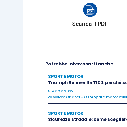
Quindi non è il tempo ma la volontà!
Scarica il PDF
Sono troppo stanco per fare esercizio 
La
qualità della vita
che conduci è stret
Potrebbe interessarti anche...
SPORT E MOTORI
E non parlo solamente di avere una alim
Triumph Bonneville T100: perché s
quantità di ore di sonno sufficiente per
8 Marzo 2022
di
Miriam Orlandi – Osteopata motociclis
Parlo anche di altri due tipi di energie:
SPORT E MOTORI
Sicurezza stradale: come sceglier
energia emotiva
, ovvero quello 