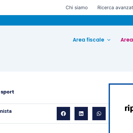
Chi siamo
Ricerca avanza
E
Area fiscale
Area
 sport
onista