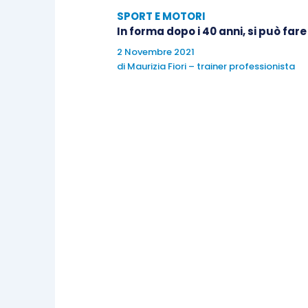
offre il panorama delle different
SPORT E MOTORI
Hai mai fatto esperienza andand
In forma dopo i 40 anni, si può fare
offrono ai potenziali clienti?
2 Novembre 2021
Sei durato almeno due mesi conse
di
Maurizia Fiori – trainer professionista
prima di dire che lo sport non ti
Se hai risposto no ad almeno una di qu
scusa!
Insomma, sii onesto con te stesso e chie
di scuse e di superfluo.
Iniziare a fare sport ti porterà a scoprir
Ma questo è un altro articolo.