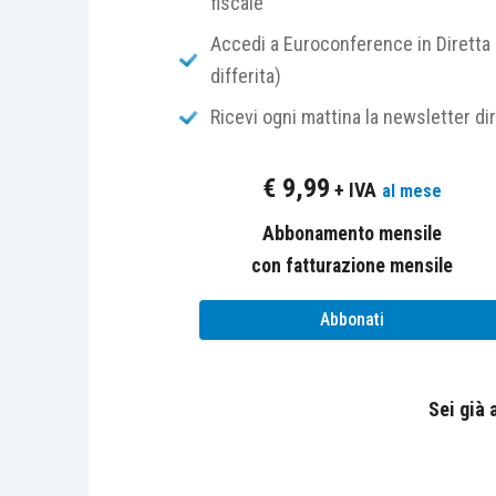
fiscale
Infatti, se solo provassi a spostare il
fo
Accedi a Euroconference in Diretta 
che la vera responsabilità è la tua e non d
differita)
Ricevi ogni mattina la newsletter di
Nel momento in cui ti assumi la
responsa
cambiare.
€
9,99
+ IVA
al mese
Abbonamento mensile
con fatturazione mensile
Non ho tempo per fare esercizio
Abbonati
Questa è in cima alla classifica delle
bug
Sei già
Ti basti pensare che trascorriamo mediam
su Internet. Il resto su whatsapp, tele