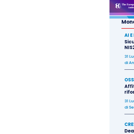
i discipline sportive?
o a delle
prove gratuite
che i centri sportivi
Mond
cutivi nel portare avanti un’
attività sportiva
AI 
 piace?
Sicu
NIS2
este domande allora la tua è palesemente una
31 L
di
An
OSS
diti se ti stai davvero occupando di te o ti riempi
Affi
rif
31 L
e quanti benefici avrai in cambio.
di
Se
CRE
Dea