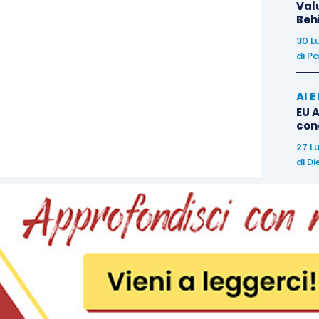
Val
Beh
30 L
di
Pa
AI 
EU A
con
27 L
di
Di