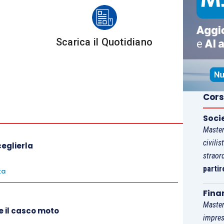
Scarica il Quotidiano
fisico
Cors
tamente collegata al “
come ti senti
”.
Soci
Master
entazione corretta, non fumare o di dormire una
civilis
ceglierla
 stare bene.
straor
partir
ta
Fina
Master
e il casco moto
stato emotivo che ti fa essere sereno e positivo
impres