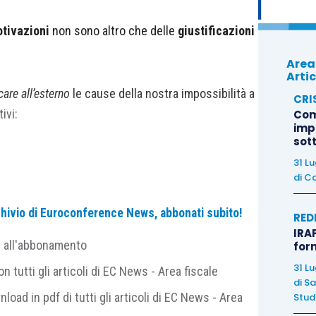
otivazioni
non sono altro che delle
giustificazioni
Area
Artic
care all’esterno
le cause della nostra impossibilità a
CRI
ivi:
Com
imp
sot
31 L
di
Ca
archivio di Euroconference News, abbonati subito!
RED
IRAP
hé non posso fare sport
” appare ai tuoi occhi
e all'abbonamento
for
31 L
 tutti gli articoli di EC News - Area fiscale
di
Sa
nload in pdf di tutti gli articoli di EC News - Area
Studi
vero nome:
scuse.