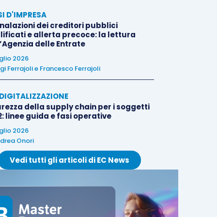
SI D'IMPRESA
alazioni dei creditori pubblici
ificati e allerta precoce: la lettura
l’Agenzia delle Entrate
uglio 2026
igi Ferrajoli
e
Francesco Ferrajoli
E DIGITALIZZAZIONE
rezza della supply chain per i soggetti
: linee guida e fasi operative
uglio 2026
drea Onori
Vedi tutti gli articoli di EC News