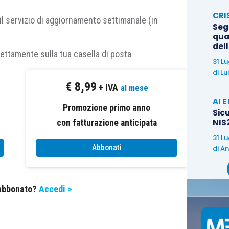
CRI
cus
da “cause esterne” a “cause interne” scoprirai
il servizio di aggiornamento settimanale (in
Segn
egli altri.
qual
del
rettamente sulla tua casella di posta
31 L
bilità di cambiare
hai il
100% di probabilità di
di
Lu
€
8,99
+ IVA
al mese
AI 
Promozione primo anno
Sicu
NIS2
con fatturazione anticipata
31 L
Abbonati
di
An
ie che racconti a te stesso
.
 abbonato?
Accedi >
ente 4 h davanti alla Tv e 1 h 22 minuti a navigare
gram
et similia
.