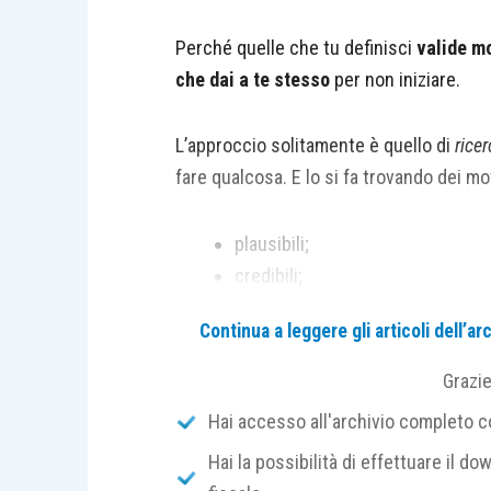
Perché quelle che tu definisci
valide m
che dai a te stesso
per non iniziare.
L’approccio solitamente è quello di
ricer
fare qualcosa. E lo si fa trovando dei mot
plausibili;
credibili;
verosimili.
Continua a leggere gli articoli dell’
Quindi il tuo
elenco dei motivi
del “
perc
Grazi
quantomai giustificabile.
Hai accesso all'archivio completo con
Hai la possibilità di effettuare il dow
Io, invece, voglio chiamarli con il loro 