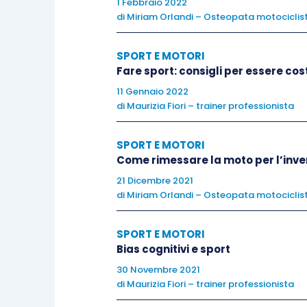
1 Febbraio 2022
oppure sempre arrabbiato, ansios
di
Miriam Orlandi – Osteopata motociclis
energia mentale
, cioè l’insieme
vengono quotidianamente sollecit
SPORT E MOTORI
mail che l’iperconnessione ci ha
Fare sport: consigli per essere cos
11 Gennaio 2022
di
Maurizia Fiori – trainer professionista
Fare attività fisica
moltiplica le energie
SPORT E MOTORI
Come rimessare la moto per l’inver
21 Dicembre 2021
Non trovo niente che mi piace
di
Miriam Orlandi – Osteopata motociclis
Vorrei rispondessi a queste tre domand
SPORT E MOTORI
Bias cognitivi e sport
che ti piace:
30 Novembre 2021
di
Maurizia Fiori – trainer professionista
Ti sei mai davvero
messo di imp