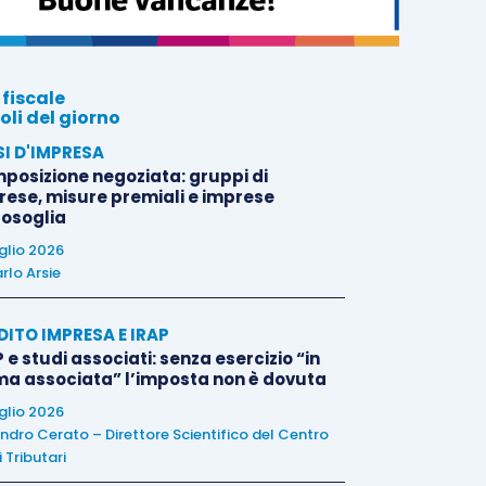
 fiscale
oli del giorno
SI D'IMPRESA
posizione negoziata: gruppi di
rese, misure premiali e imprese
tosoglia
uglio 2026
rlo Arsie
DITO IMPRESA E IRAP
 e studi associati: senza esercizio “in
ma associata” l’imposta non è dovuta
uglio 2026
ndro Cerato – Direttore Scientifico del Centro
 Tributari