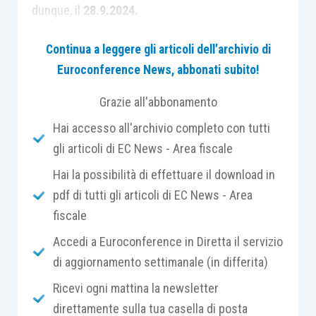
dunque, il
28.9.2024.
Continua a leggere gli articoli dell’archivio di
Il testo era stato approvato dal Consiglio dei
Euroconference News, abbonati subito!
ministri il 4.9.2024 e si compone del Capo I
(articoli da 1 a 51), che reca le
disposizioni
Grazie all'abbonamento
modificative
del CCII, e del Capo II (articoli da 52
Hai accesso all'archivio completo con tutti
a 57), che contiene le disposizioni di
gli articoli di EC News - Area fiscale
coordinamento e abrogative
conseguenti alle
Hai la possibilità di effettuare il download in
modifiche apportate al codice, nonché le
pdf di tutti gli articoli di EC News - Area
disposizioni transitorie
. Gli interventi, secondo
fiscale
quanto riportato nella relazione illustrativa, sono
volti a sciogliere
alcune questioni interpretative
Accedi a Euroconference in Diretta il servizio
che sono sorte nei primi anni di applicazione del
di aggiornamento settimanale (in differita)
codice,
correggendo errori materiali
e
Ricevi ogni mattina la newsletter
aggiornando i riferimenti recati dal codice
direttamente sulla tua casella di posta