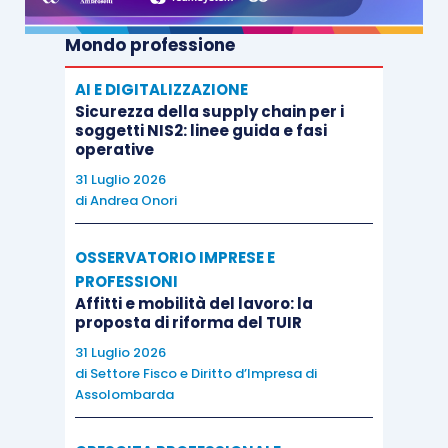
attesta di avere richiesto,
almeno dieci giorni
Mondo professione
prima
della presentazione dell’istanza di nomina
dell’esperto, le
certificazioni medesime.
AI E DIGITALIZZAZIONE
Sicurezza della supply chain per i
soggetti NIS2: linee guida e fasi
operative
31 Luglio 2026
di
Andrea Onori
OSSERVATORIO IMPRESE E
PROFESSIONI
Affitti e mobilità del lavoro: la
proposta di riforma del TUIR
31 Luglio 2026
di
Settore Fisco e Diritto d’Impresa di
Assolombarda