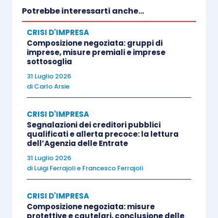
l’aggiornamento del
curriculum vitae
con la
Potrebbe interessarti anche...
sintetica indicazione delle
composizioni
CRISI D'IMPRESA
negoziate seguite e del loro esito
; in tal modo,
Composizione negoziata: gruppi di
all’atto della nomina, nell’individuazione del profilo
imprese, misure premiali e imprese
sottosoglia
dell’esperto,
si potrà tenere conto
, quale titolo di
31 Luglio 2026
preferenza, anche degli
esiti delle composizioni
di
Carlo Arsie
negoziate seguite
(che sono non solo gli esiti
positivi, ma anche quelli negativi, ben potendo
CRISI D'IMPRESA
essere valutato positivamente l’esperto che ha
Segnalazioni dei creditori pubblici
saputo cogliere con prontezza
l’inutilità di una
qualificati e allerta precoce: la lettura
dell’Agenzia delle Entrate
prosecuzione delle trattative
).
31 Luglio 2026
di
Luigi Ferrajoli
e
Francesco Ferrajoli
Per quel che concerne i rapporti con gli
istituti di
credito
, la novella ha rimodulato per intero il
CRISI D'IMPRESA
comma 5, dell’
articolo 12, D.Lgs. 14/201
9,
Composizione negoziata: misure
protettive e cautelari, conclusione delle