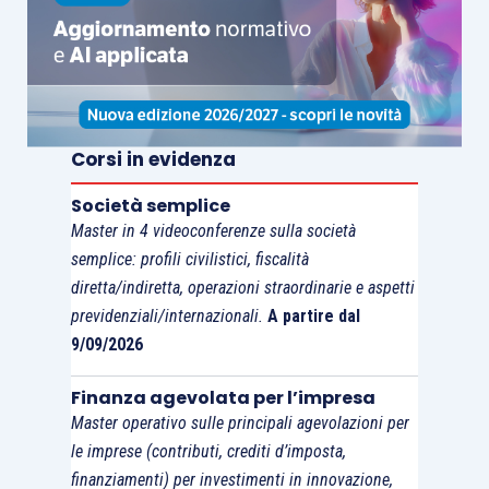
dell’
articolo 17
volta a chiarire un
dubbio
interpretativo
sollevato dalla
giurisprudenza
che, in alcune pronunce, non ha consentito
l’accesso alla composizione negoziata in
pendenza di
domanda di liquidazione giudiziale
.
Corsi in evidenza
Il dubbio in esame, che deriva dalla trasposizione
Società semplice
nell’articolo 25-quinquies dell’
articolo 23, D.L.
Master in 4 videoconferenze sulla società
118/2021
(nel quale era inequivoca la volontà del
semplice: profili civilistici, fiscalità
legislatore di ammettere l’apertura delle
diretta/indiretta, operazioni straordinarie e aspetti
trattative anche in caso di pendenza della
previdenziali/internazionali.
A partire dal
domanda di liquidazione giudiziale quando le
9/09/2026
trattative possono comunque condurre alla
ristrutturazione dell’impresa e, quindi, al
Finanza agevolata per l’impresa
Master operativo sulle principali agevolazioni per
salvataggio del suo valore produttivo), e dal fatto
le imprese (contributi, crediti d’imposta,
che nella terminologia del Codice
non si
finanziamenti) per investimenti in innovazione,