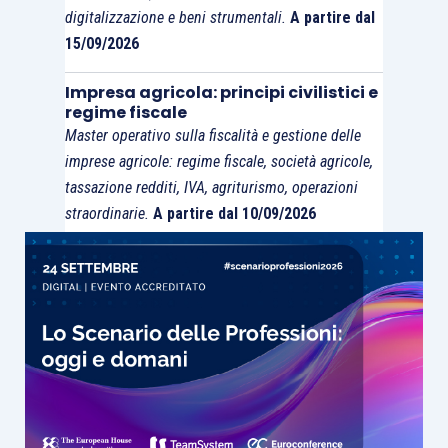
distingue tra le diverse domande previste
digitalizzazione e beni strumentali.
A partire dal
dall’articolo 40
, – si legge nella relazione
15/09/2026
illustrativa – viene chiarito esplicitando che
l’imprenditore, nell’accedere alla composizione,
Impresa agricola: principi civilistici e
regime fiscale
deve
attestare di non aver depositato domanda
Master operativo sulla fiscalità e gestione delle
di accesso a uno strumento di regolazione della
imprese agricole: regime fiscale, società agricole,
crisi o dell’insolvenza, mentre, per quanto attiene
tassazione redditi, IVA, agriturismo, operazioni
alla liquidazione giudiziale, deve limitarsi a
straordinarie.
A partire dal 10/09/2026
dichiarare se pendono ricorsi, e non deve
dichiarare che i ricorsi non pendono.
Nelle more del rilascio delle certificazioni
previste dal comma 3, lettere
e)
,
f)
e
g)
,
l’imprenditore può inserire nella piattaforma una
dichiarazione
resa ai sensi dell’
articolo 46
del
testo unico di cui al D.P.R. 445/2000, con la quale