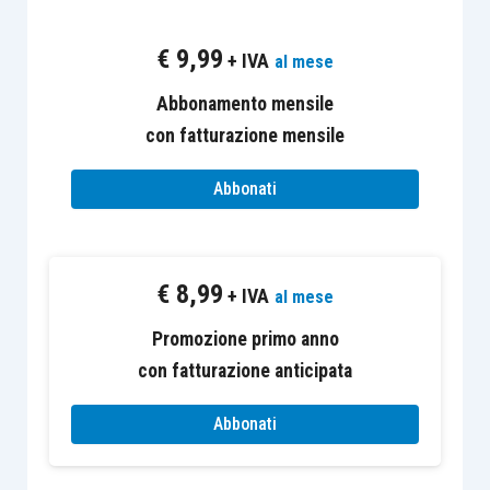
medesimo.
€
9,99
+ IVA
al mese
Numerose le modifiche apportate, tra le quali ve
ne sono alcune significative che riguardano la
Abbonamento mensile
composizione negoziata della crisi
, riportate
con fatturazione mensile
nell’
articolo 5, D.Lgs.136/2024
e che incidono
Abbonati
sugli
articoli 12
e seguenti del Codice della Crisi.
Si chiarisce innanzitutto che
si può accedere
€
8,99
alla composizione negoziata,
quando
l’impresa
+ IVA
al mese
è in crisi
, quando
è insolvente
, o anche,
Promozione primo anno
diversamente rispetto agli strumenti di
con fatturazione anticipata
regolazione della crisi, soltanto in condizioni di
squilibrio patrimoniale o economico-finanziario
.
Abbonati
Questa modifica mira a incentivare
interventi
precoci
, permettendo agli imprenditori di