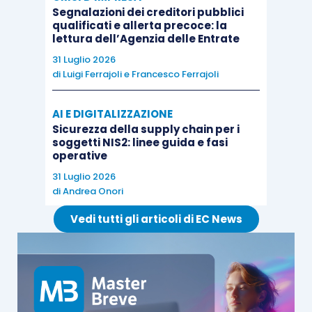
Segnalazioni dei creditori pubblici
Il correttivo-ter apporta alcune modifiche anche
qualificati e allerta precoce: la
lettura dell’Agenzia delle Entrate
al
kit documentale
necessario per accedere alla
composizione negoziata della crisi. In particolare,
31 Luglio 2026
di
Luigi Ferrajoli
e
Francesco Ferrajoli
con una modifica dell’
articolo 17, CCII
, si
prevede, in primo luogo, che i
bilanci
degli
ultimi
AI E DIGITALIZZAZIONE
tre esercizi
debbano essere regolarmente
Sicurezza della supply chain per i
approvati
. Tale requisito viene, tuttavia, mitigato
soggetti NIS2: linee guida e fasi
operative
per agevolare l’accesso alle trattative,
31 Luglio 2026
consentendo, con la lettera a-bis), che, in
di
Andrea Onori
mancanza dei bilanci regolarmente approvati, è
Vedi tutti gli articoli di EC News
possibile depositare anche il progetto di bilancio
o una
situazione economico-patrimoniale e
finanziaria
aggiornata a non oltre 60 giorni prima
della presentazione dell’istanza. Nello stesso
comma si introduce una modifica alla lettera d)