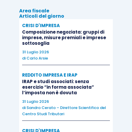
volta in volta, se l’impresa che apre le trattative
si
Area fiscale
trovi effettivamente in una situazione di
Articoli del giorno
difficoltà
tale da determinare l’applicazione della
CRISI D'IMPRESA
normativa prudenziale, tenuto conto delle sue
Composizione negoziata: gruppi di
condizioni, ma anche e soprattutto del
progetto
imprese, misure premiali e imprese
sottosoglia
di piano che viene depositato
e, quindi,
delle
31 Luglio 2026
concrete prospettive di risanamento
. Del resto,
di
Carlo Arsie
la composizione negoziata, come già rilevato, è
uno strumento utilizzabile anche in una
REDDITO IMPRESA E IRAP
situazione di
pre-crisi
e, comunque, solo nei casi
IRAP e studi associati: senza
esercizio “in forma associata”
in cui sia effettivamente possibile il
pieno
l’imposta non è dovuta
recupero dell’equilibrio economico-patrimoniale
31 Luglio 2026
dell’attività imprenditoriale, con la conseguenza
di
Sandro Cerato – Direttore Scientifico del
che l’impresa che lo utilizza va valutata
Centro Studi Tributari
attentamente considerando tali
prospettive
.
CRISI D'IMPRESA