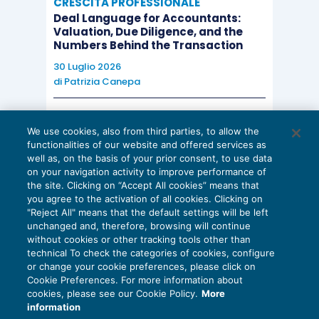
CRESCITA PROFESSIONALE
Deal Language for Accountants:
Valuation, Due Diligence, and the
Numbers Behind the Transaction
30 Luglio 2026
di
Patrizia Canepa
AI E DIGITALIZZAZIONE
We use cookies, also from third parties, to allow the
EU AI Act e studi professionali: le
functionalities of our website and offered services as
scadenze concrete
well as, on the basis of your prior consent, to use data
on your navigation activity to improve performance of
27 Luglio 2026
the site. Clicking on “Accept All cookies” means that
di
Diego Barberi
e
Stefano Dovier
you agree to the activation of all cookies. Clicking on
"Reject All" means that the default settings will be left
unchanged and, therefore, browsing will continue
without cookies or other tracking tools other than
technical To check the categories of cookies, configure
or change your cookie preferences, please click on
Cookie Preferences. For more information about
Privacy Policy
cookies, please see our Cookie Policy.
More
Cookie Policy
information