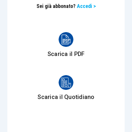
Sei già abbonato?
Accedi >
prevenire una crisi conclamata
e di mantenere
la continuità aziendale, anche al fine di
preservare ove possibile i posti di lavoro
(
articolo 5, comma 1, lett. b, D. Lgs. 136/2024
).
Sono introdotte modifiche ai criteri di
scelta
Scarica il PDF
dell’esperto
per tener conto degli
esiti delle
precedenti esperienze di composizione
; in
particolare, al
fine di agevolare le Commissioni
regionali di nomina nella scelta dell’esperto
–
chiamato a facilitare le trattative tra l’impresa e i
Scarica il Quotidiano
creditori, permettendo la designazione di coloro
che hanno dimostrato una buona
capacità di
conduzione delle negoziazioni
e di
ricerca di
soluzioni di risanamento
– occorrerà curare