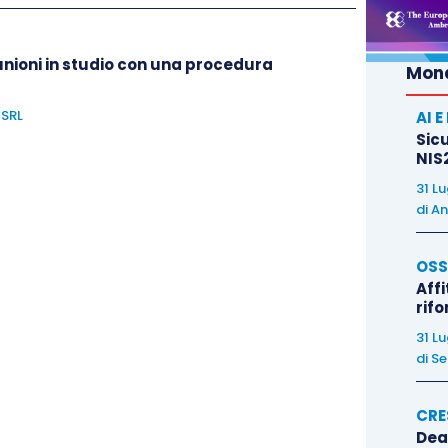
unioni in studio con una procedura
Mond
 SRL
AI 
Sicu
NIS2
31 L
di
An
OSS
Affi
rif
 “Ladre” di tempo
31 L
di
Se
e o svolgere contemporaneamente diverse attività,
ichiedere ai sottoposti adempimenti periodici che
CRE
ono tutti atteggiamenti che assorbono tempo, senza
Dea