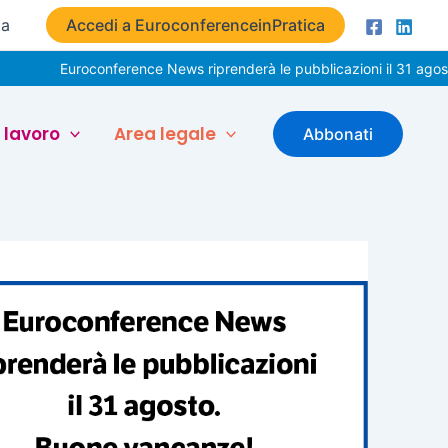
ta
Accedi a EuroconferenceinPratica
Euroconference News riprenderà le pubblicazioni il 31 agosto. Buo
 lavoro
Area legale
Abbonati