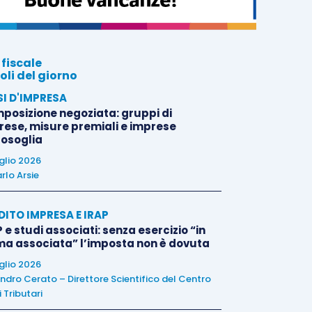
 fiscale
oli del giorno
SI D'IMPRESA
posizione negoziata: gruppi di
rese, misure premiali e imprese
tosoglia
uglio 2026
rlo Arsie
DITO IMPRESA E IRAP
 e studi associati: senza esercizio “in
ma associata” l’imposta non è dovuta
uglio 2026
ndro Cerato – Direttore Scientifico del Centro
 Tributari