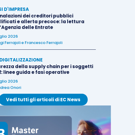
SI D'IMPRESA
alazioni dei creditori pubblici
ificati e allerta precoce: la lettura
l’Agenzia delle Entrate
uglio 2026
igi Ferrajoli
e
Francesco Ferrajoli
E DIGITALIZZAZIONE
rezza della supply chain per i soggetti
: linee guida e fasi operative
uglio 2026
drea Onori
Vedi tutti gli articoli di EC News