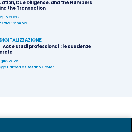
uation, Due Diligence, and the Numbers
ind the Transaction
uglio 2026
trizia Canepa
E DIGITALIZZAZIONE
I Act e studi professionali: le scadenze
crete
uglio 2026
ego Barberi
e
Stefano Dovier