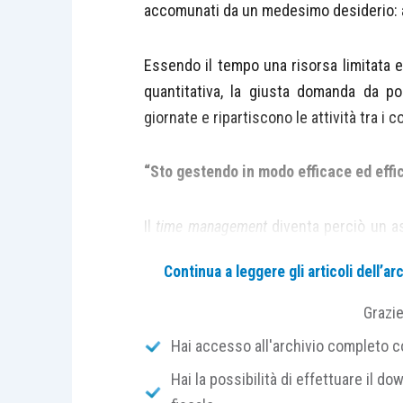
accomunati da un medesimo desiderio: 
Essendo il tempo una risorsa limitata 
quantitativa, la giusta domanda da po
giornate e ripartiscono le attività tra i co
“Sto gestendo in modo efficace ed effi
Il
time management
diventa perciò un a
degli studi professionali.
Continua a leggere gli articoli dell’
In “The Effective Executive” (1966) Pe
Grazi
attraverso cui ottimizzare la gestione d
Hai accesso all'archivio completo con
Hai la possibilità di effettuare il dow