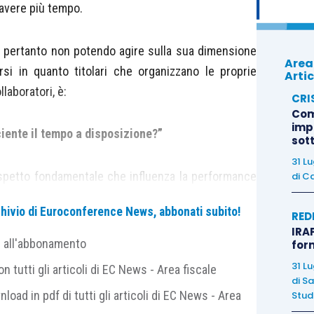
avere più tempo.
e pertanto non potendo agire sulla sua dimensione
Area
rsi in quanto titolari che organizzano le proprie
Artic
llaboratori, è:
CRI
Com
imp
ciente il tempo a disposizione?”
sot
31 L
spetto fondamentale che influenza la performance
di
Ca
archivio di Euroconference News, abbonati subito!
RED
IRAP
ter Drucker, individua ed elabora alcuni consigli
e all'abbonamento
for
el tempo nelle organizzazioni:
31 L
 tutti gli articoli di EC News - Area fiscale
di
Sa
nload in pdf di tutti gli articoli di EC News - Area
Studi