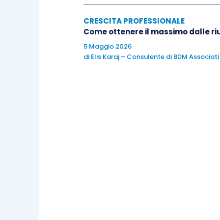
CRESCITA PROFESSIONALE
Come ottenere il massimo dalle ri
5 Maggio 2026
di
Elis Karaj – Consulente di BDM Associati
Controllare quali attività sono
Avere priorità non definite, rimandar
avere una comunicazione inefficace o r
non generano informazioni rilevanti, s