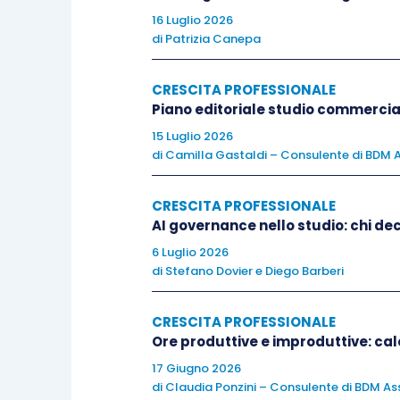
16 Luglio 2026
di
Patrizia Canepa
Individuare come si sta gesten
CRESCITA PROFESSIONALE
Gli applicativi di
timesheet
che permettono
Piano editoriale studio commercia
in modo tempestivo, possono essere il
15 Luglio 2026
come viene impiegato il tempo.
di
Camilla Gastaldi – Consulente di BDM A
CRESCITA PROFESSIONALE
Un ulteriore strumento utile ad aume
AI governance nello studio: chi dec
impegni a cui si stanno dedicando ene
6 Luglio 2026
classificare le attività in quattro q
di
Stefano Dovier
e
Diego Barberi
urgenza.
CRESCITA PROFESSIONALE
Ore produttive e improduttive: calc
17 Giugno 2026
di
Claudia Ponzini – Consulente di BDM Ass