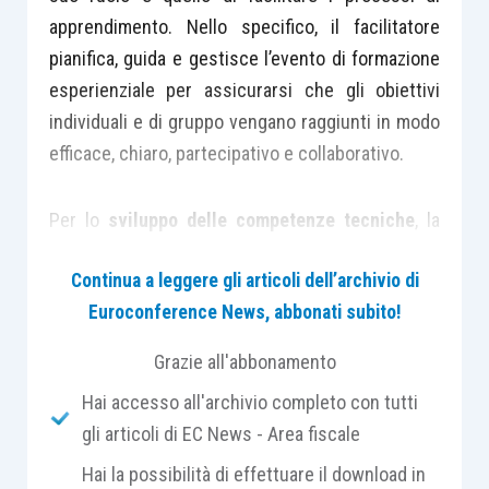
apprendimento. Nello specifico, il facilitatore
pianifica, guida e gestisce l’evento di formazione
esperienziale per assicurarsi che gli obiettivi
individuali e di gruppo vengano raggiunti in modo
efficace, chiaro, partecipativo e collaborativo.
Per lo
sviluppo delle competenze tecniche
, la
formazione tradizionale utilizza prevalentemente
Continua a leggere gli articoli dell’archivio di
esperti in una specifica materia che trasmettono
Euroconference News, abbonati subito!
conoscenze e informazioni agli allievi attraverso
lezioni “frontali”. Per il
potenziamento delle
Grazie all'abbonamento
competenze trasversali o
soft skills
– per
Hai accesso all'archivio completo con tutti
intenderci quelle legate alle qualità personali e
gli articoli di EC News - Area fiscale
relazionali come la
leadership
e il
problem solving
–
l’
apprendimento esperienziale è quello più
Hai la possibilità di effettuare il download in