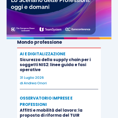
Mondo professione
AI E DIGITALIZZAZIONE
Sicurezza della supply chain per i
soggetti NIS2: linee guida e fasi
operative
31 Luglio 2026
di
Andrea Onori
OSSERVATORIO IMPRESE E
PROFESSIONI
Affitti e mobilità del lavoro: la
proposta di riforma del TUIR