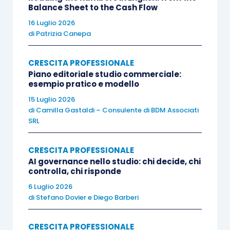
partecipanti ad analizzare i propri punti di forza
Balance Sheet to the Cash Flow
e di debolezza
, concentrandosi sul
16 Luglio 2026
di
Patrizia Canepa
potenziamento delle competenze stabilite.
Inoltre, a livello di gruppo, facilita una maggiore
CRESCITA PROFESSIONALE
comprensione e un migliore utilizzo delle abilità
Piano editoriale studio commerciale:
personali, relazionali e comunicative
esempio pratico e modello
fondamentali sia nel contesto personale sia in
15 Luglio 2026
quello professionale.
di
Camilla Gastaldi – Consulente di BDM Associati
SRL
CRESCITA PROFESSIONALE
AI governance nello studio: chi decide, chi
controlla, chi risponde
6 Luglio 2026
di
Stefano Dovier
e
Diego Barberi
CRESCITA PROFESSIONALE