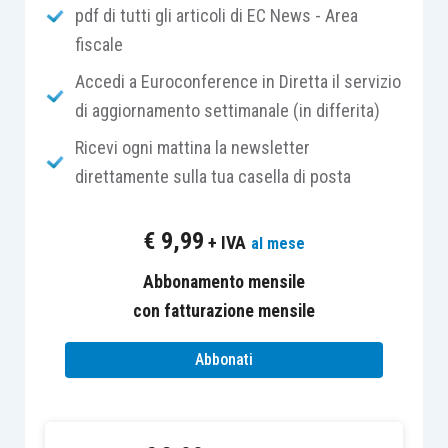
utilizzato
. Infatti, vengono sfruttati quali volani
pdf di tutti gli articoli di EC News - Area
l’interesse, le capacità e le motivazioni
fiscale
intrinseche delle persone per sviluppare nuove
Accedi a Euroconference in Diretta il servizio
conoscenze e abilità in un approccio più
di aggiornamento settimanale (in differita)
interattivo. Questa modalità di apprendimento
Ricevi ogni mattina la newsletter
necessita di un facilitatore esperto
che crei uno
direttamente sulla tua casella di posta
spazio sicuro e ospitale all’interno del quale ogni
singolo partecipante possa riflettere e dare
€
9,99
+ IVA
al mese
significato alla propria esperienza.
Abbonamento mensile
Vivendo eventi che non appartengono alla
con fatturazione mensile
quotidianità personale e professionale, alcuni
Abbonati
ostacoli come il contesto e gli schemi mentali
personali vengono rimossi, creando le condizioni
necessarie affinché i partecipanti siano liberi di