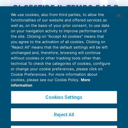
We use cookies, also from third parties, to allow the
functionalities of our website and offered services as
well as, on the basis of your prior consent, to use data
on your navigation activity to improve performance of
the site. Clicking on “Accept All cookies” means that
you agree to the activation of all cookies. Clicking on
"Reject All" means that the default settings will be left
unchanged and, therefore, browsing will continue
without cookies or other tracking tools other than
technical To check the categories of cookies, configure
or change your cookie preferences, please click on
Cookie Preferences. For more information about
Privacy Policy
cookies, please see our Cookie Policy.
More
Cookie Policy
information
Euroconference NEWS è una testata registrata al Tribunale di Milano Reg. n. 8556/2026
Cookies Settings
Direttore responsabile Sandro Cerato
Copyright 2016 ©
Gruppo Euroconference S.p.A.
v2.32.4
Reject All
Piazza Luigi Einaudi, 10N01 - 20124 Milano - info@ecnews.it
Capitale Sociale € 300.000,00 i.v. C.F. P.IVA Iscrizione Registro Imprese di Milano