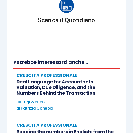
obiettivi e finalità;
suggerisce
comportamenti e metodi
Scarica il Quotidiano
comunicativi per facilitare la
comunicazione interpersonale;
gestisce
la partecipazione attiva durante
tutte le fasi della formazione
esperienziale.
Potrebbe interessarti anche...
Un facilitatore esperto
riconosce le specifiche
CRESCITA PROFESSIONALE
Deal Language for Accountants:
necessità di ogni situazione
e, secondo le
Valuation, Due Diligence, and the
circostanze, utilizza metodologie che si
Numbers Behind the Transaction
concentrano sui singoli o sul gruppo.
30 Luglio 2026
di
Patrizia Canepa
Il ruolo del facilitatore negli eventi di formazione
CRESCITA PROFESSIONALE
esperienziale è quello di
aiutare i singoli
Reading the numbers in English: from the