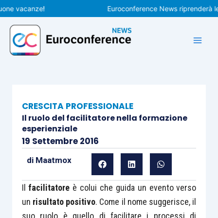
Vai
 vacanze!
Euroconference News riprenderà le pubb
al
contenuto
CRESCITA PROFESSIONALE
Il ruolo del facilitatore nella formazione
esperienziale
19 Settembre 2016
di
Maatmox
Il
facilitatore
è colui che guida un evento verso
un
risultato positivo
. Come il nome suggerisce, il
suo ruolo è quello di facilitare i processi di