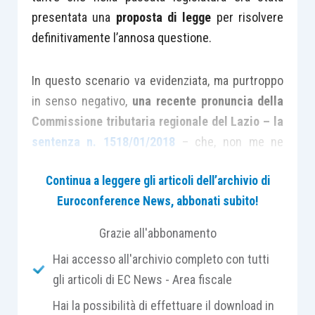
presentata una
proposta di legge
per risolvere
definitivamente l’annosa questione.
In questo scenario va evidenziata, ma purtroppo
in senso negativo,
una recente pronuncia della
Commissione tributaria regionale del Lazio – la
sentenza n. 1518/01/2018
– che, non me ne
voglia il collegio giudicante, è riuscita a
Continua a leggere gli articoli dell’archivio di
confondere ulteriormente una vicenda che, come
Euroconference News, abbonati subito!
si è detto, è già confusa di suo.
Grazie all'abbonamento
La CTR Lazio già in altre pronunce passate aveva
Hai accesso all'archivio completo con tutti
“sposato” convintamente quello che io chiamo il
gli articoli di EC News - Area fiscale
“teorema Cicala”
, dal nome del
Presidente della
Hai la possibilità di effettuare il download in
sesta Sezione della Cassazione
(la c.d. sezione