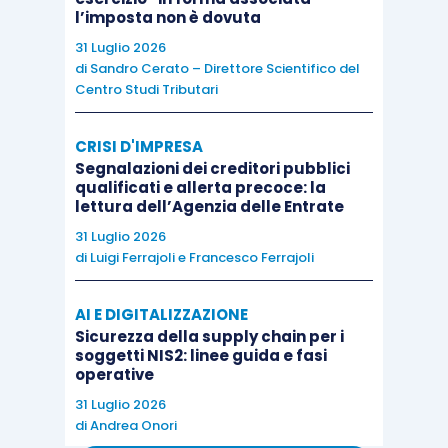
l’imposta non è dovuta
sentenza 21614/2016
fosse un
trust
autodichiarato
, ma questo
non è in alcun modo
31 Luglio 2026
di
Sandro Cerato – Direttore Scientifico del
“il” fattore decisivo
, tant’è che la pronuncia
Centro Studi Tributari
afferma che non si può dar luogo all’applicazione
dell’imposta sulle successioni e sulle donazioni,
CRISI D'IMPRESA
poiché “
manca il presupposto impositivo
della
Segnalazioni dei creditori pubblici
qualificati e allerta precoce: la
liberalità alla quale può dar luogo soltanto un reale
lettura dell’Agenzia delle Entrate
arricchimento mediante un reale trasferimento di
31 Luglio 2026
beni e diritti”.
di
Luigi Ferrajoli
e
Francesco Ferrajoli
Nel contempo, curiosamente, i giudici di Roma
AI E DIGITALIZZAZIONE
Sicurezza della supply chain per i
sembrano essersi dimenticati del fatto che la
soggetti NIS2: linee guida e fasi
maggior parte delle pronunce della sesta
operative
sezione della Cassazione
che hanno sostenuto
31 Luglio 2026
di
Andrea Onori
la tesi dell’imposta sui vincoli di destinazione