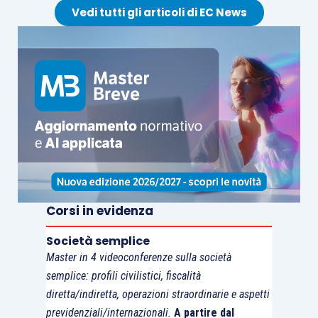
erano proprio
incentrate su
trust
autodichiarati
,
Vedi tutti gli articoli di EC News
comprese la
sentenza 4482/2016
e l’ordinanza
3886/2015 che essi stessi hanno richiamato.
Dunque, tutta la nostra solidarietà al
notaio di
Latina
chiamato in causa dall’Agenzia come
coobbligato per le imposte non versate
in
relazione alla disposizione dei beni in
trust
e
frustrato dalla pronuncia “
double face
” della
CTR Lazio
, nella convinzione che
questa non
Corsi in evidenza
potrà che essere cassata dalla Suprema Corte.
Società semplice
Master in 4 videoconferenze sulla società
semplice: profili civilistici, fiscalità
diretta/indiretta, operazioni straordinarie e aspetti
previdenziali/internazionali.
A partire dal