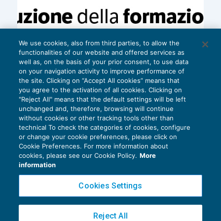
We use cookies, also from third parties, to allow the
functionalities of our website and offered services as
well as, on the basis of your prior consent, to use data
on your navigation activity to improve performance of
the site. Clicking on “Accept All cookies” means that
you agree to the activation of all cookies. Clicking on
"Reject All" means that the default settings will be left
unchanged and, therefore, browsing will continue
without cookies or other tracking tools other than
technical To check the categories of cookies, configure
or change your cookie preferences, please click on
Cookie Preferences. For more information about
Privacy Policy
cookies, please see our Cookie Policy.
More
Cookie Policy
information
Euroconference NEWS è una testata registrata al Tribunale di Milano Reg. n. 8556/2026
Cookies Settings
Direttore responsabile Sandro Cerato
Copyright 2016 ©
Gruppo Euroconference S.p.A.
v2.32.4
Reject All
Piazza Luigi Einaudi, 10N01 - 20124 Milano - info@ecnews.it