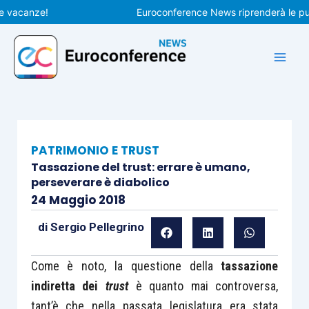
Vai
canze!
Euroconference News riprenderà le pubblica
al
contenuto
PATRIMONIO E TRUST
Tassazione del trust: errare è umano,
perseverare è diabolico
24 Maggio 2018
di
Sergio Pellegrino
Come è noto, la questione della
tassazione
indiretta dei
trust
è quanto mai controversa,
tant’è che nella passata legislatura era stata