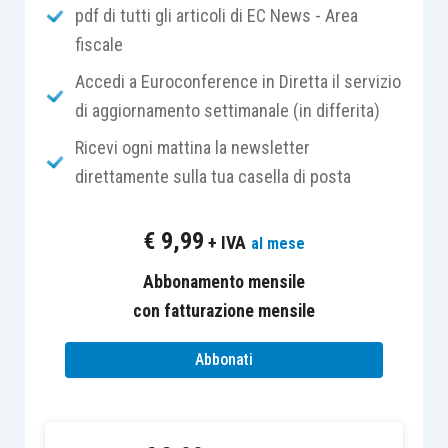
pdf di tutti gli articoli di EC News - Area
“filtro”) che in una serie di
ordinanze del 2015
e
fiscale
in una
sentenza del 2016
ha appunto “teorizzato”
l’esistenza di una
nuova imposta alla quale
Accedi a Euroconference in Diretta il servizio
sarebbero assoggettati tutti i vincoli di
di aggiornamento settimanale (in differita)
destinazione
, disposizione di beni in
trust
Ricevi ogni mattina la newsletter
compresi.
direttamente sulla tua casella di posta
La tesi sostenuta dalle pronunce della sesta
€
9,99
+ IVA
al mese
Sezione è che il
comma 47 dell’articolo 2 del
decreto legge 262/2006
non si sarebbe limitato a
Abbonamento mensile
re-introdurre nel nostro ordinamento l’imposta di
con fatturazione mensile
successione e donazione, ma avrebbe
Abbonati
“concepito” una nuova imposta, l’
imposta sulla
costituzione di vincoli di destinazione
,
“
accomunata solo per assonanza alla gratuità delle