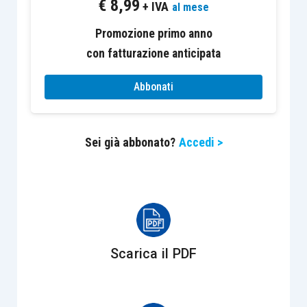
€
8,99
attribuzioni liberali, altrimenti gratuite e
+ IVA
al mese
successorie”.
Promozione primo anno
con fatturazione anticipata
L’imposta sui vincoli di destinazione
non
necessiterebbe del trasferimento e quindi
Abbonati
dell’arricchimento di alcuno
, in considerazione
del fatto che il contenuto patrimoniale referente
Sei già abbonato?
Accedi >
di capacità contributiva sarebbe l’utilità
economica destinata a pervenire al beneficiario
finale, sul quale dovrebbe quindi, in definitiva,
gravare il peso del prelievo.
La visione proposta è stata
respinta
con vigore
Scarica il PDF
dalla dottrina, ma soprattutto dalla
stessa
Cassazione
, che con la
sentenza 21614/2016
della quinta Sezione
(quella tributaria, va