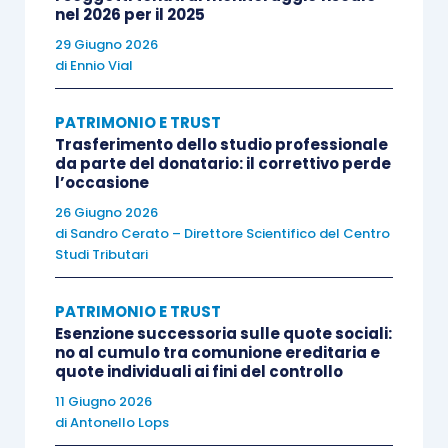
nel 2026 per il 2025
Se così non fosse, sottolinea la sentenza, si
29 Giugno 2026
paleserebbe
un inaccettabile contrasto con
di
Ennio Vial
l’
articolo 53 della Costituzione
, non potendo il
nostro ordinamento legittimare un’imposta che
PATRIMONIO E TRUST
non abbia alcuna relazione con un’idonea capacità
Trasferimento dello studio professionale
da parte del donatario: il correttivo perde
contributiva (a meno che non sia un’imposta
l’occasione
semplicemente d’atto, come ad esempio
26 Giugno 2026
l’imposta di registro).
di
Sandro Cerato – Direttore Scientifico del Centro
Studi Tributari
Le visioni delle due sezioni della Cassazione
sono evidentemente contrapposte
PATRIMONIO E TRUST
: può essere
Esenzione successoria sulle quote sociali:
sostenuta la validità dell’una o dell’altra (o di
no al cumulo tra comunione ereditaria e
nessuna delle due, come di fatto fa l’Agenzia
quote individuali ai fini del controllo
delle entrate),
ma cercarle di conciliare
, come ha
11 Giugno 2026
di
Antonello Lops
fatto la
sentenza n. 1518/01/2018 della CTR