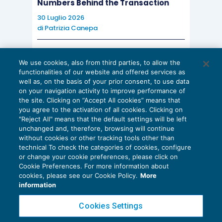
Numbers Behind the Transaction
30 Luglio 2026
di
Patrizia Canepa
AI E DIGITALIZZAZIONE
We use cookies, also from third parties, to allow the
EU AI Act e studi professionali: le
functionalities of our website and offered services as
scadenze concrete
well as, on the basis of your prior consent, to use data
on your navigation activity to improve performance of
27 Luglio 2026
the site. Clicking on “Accept All cookies” means that
di
Diego Barberi
e
Stefano Dovier
you agree to the activation of all cookies. Clicking on
"Reject All" means that the default settings will be left
unchanged and, therefore, browsing will continue
without cookies or other tracking tools other than
technical To check the categories of cookies, configure
or change your cookie preferences, please click on
Cookie Preferences. For more information about
Privacy Policy
cookies, please see our Cookie Policy.
More
Cookie Policy
information
Euroconference NEWS è una testata registrata al Tribunale di Milano Reg. n. 8556/2026
Cookies Settings
Direttore responsabile Sandro Cerato