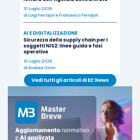
tributario
.
31 Luglio 2026
di
Luigi Ferrajoli
e
Francesco Ferrajoli
AI E DIGITALIZZAZIONE
Sicurezza della supply chain per i
soggetti NIS2: linee guida e fasi
operative
31 Luglio 2026
di
Andrea Onori
Vedi tutti gli articoli di EC News