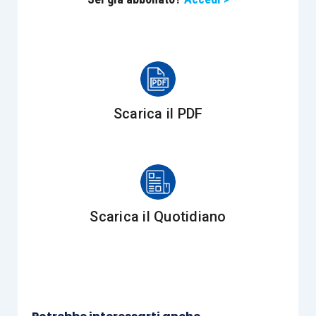
romanistica e fiducia germanistica
. La
fiducia in
senso romanistico
è caratterizzata dal fatto che
il
fiduciario
acquista a tutti gli effetti la
“
titolarità sostanziale
” del bene o diritto e,
contemporaneamente, si obbliga nei confronti del
proprio
dante causa ad un determinato
Scarica il PDF
comportamento
. Nel caso della
fiducia in senso
germanistico
, invece, il fiduciario è investito di
un potere giuridico di disposizione, illimitato ma
risolutivamente condizionato, sulla base di una
“
legittimazione formale
”.
Scarica il Quotidiano
Sotto il profilo fiscale, la
distinzione
tra fiducia
romanistica e germanistica
non è priva di rilievo
,
soprattutto ai fini delle
imposte indirette
, e in
particolare dell’
imposta sulle successioni e