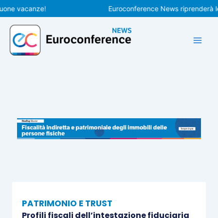
Vai
 vacanze!
Euroconference News riprenderà le pubb
al
contenuto
PATRIMONIO E TRUST
Profili fiscali dell’intestazione fiduciaria