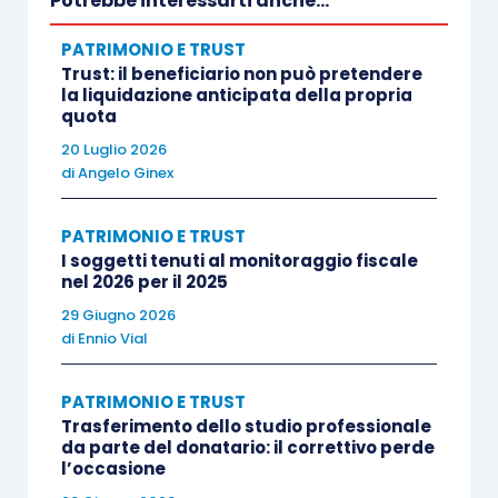
Potrebbe interessarti anche...
donazioni
.
PATRIMONIO E TRUST
Trust: il beneficiario non può pretendere
Con la
circolare n. 3/E/2008
e la successiva
la liquidazione anticipata della propria
quota
circolare n. 28/E/2008
,
l’Agenzia delle entrate ha
20 Luglio 2026
ritenuto esistente il
presupposto
della
di
Angelo Ginex
costituzione di
vincoli di destinazione in ogni
ipotesi di negozio fiduciario
. Più precisamente,
PATRIMONIO E TRUST
essa ha distinto i vincoli a effetto non traslativo,
I soggetti tenuti al monitoraggio fiscale
assoggettati a imposta di registro in misura fissa,
nel 2026 per il 2025
dai vincoli a effetto traslativo, assoggettati
29 Giugno 2026
di
Ennio Vial
all’imposta sulle successioni e donazioni
.
PATRIMONIO E TRUST
Secondo quanto chiarito dall’Amministrazione
Trasferimento dello studio professionale
finanziaria, nei casi di intestazione fiduciaria di
da parte del donatario: il correttivo perde
l’occasione
titoli azionari e quote di partecipazione