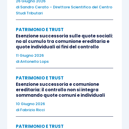
26 Giugno 2026
societaria
troverebbe applicazione il modello
di
Sandro Cerato – Direttore Scientifico del Centro
della
fiducia germanistica
, tenuto conto della
Studi Tributari
natura di tali beni e delle rispettive regole di
circolazione, e quindi della
scissione tra
PATRIMONIO E TRUST
Esenzione successoria sulle quote sociali:
proprietà “formale” e proprietà “sostanziale”
.
no al cumulo tra comunione ereditaria e
quote individuali ai fini del controllo
Invece, nel caso di negozio fiduciario avente ad
11 Giugno 2026
di
Antonello Lops
oggetto
beni immobili
, sempre in considerazione
della natura peculiare dei beni e delle relative
PATRIMONIO E TRUST
regole di circolazione, troverebbe applicazione il
Esenzione successoria e comunione
modello della
fiducia romanistica
non essendo
ereditaria: il controllo non si integra
sommando quote comuni e individuali
configurabile la
medesima scissione della
proprietà “formale” rispetto alla proprietà
10 Giugno 2026
di
Fabrizio Ricci
“sostanziale”
. Nella specie, le regole
concernenti i
requisiti di forma
del contratto e,
PATRIMONIO E TRUST