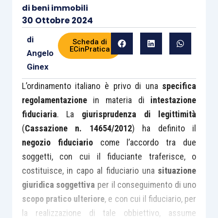
di beni immobili
30 Ottobre 2024
di
Scheda di
ECinPratica
Angelo
Ginex
L’ordinamento italiano è privo di una
specifica
regolamentazione
in materia di
intestazione
fiduciaria
. La
giurisprudenza di legittimità
(
Cassazione n. 14654/2012
) ha definito il
negozio fiduciario
come l’accordo tra due
soggetti, con cui il fiduciante traferisce, o
costituisce, in capo al fiduciario una
situazione
giuridica soggettiva
per il conseguimento di uno
scopo pratico ulteriore
, e con cui il fiduciario, per
la realizzazione di tale obbiettivo, assume