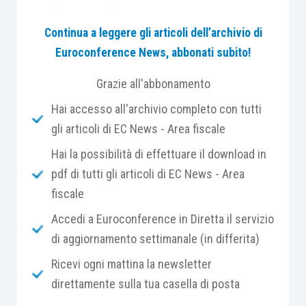
l’obbligo di utilizzare
nei tempi e nei modi
convenuti la situazione soggettiva,
in funzione
Continua a leggere gli articoli dell’archivio di
strumentale
, avendo un
comportamento
Euroconference News, abbonati subito!
coerente e congruo
.
Grazie all'abbonamento
Hai accesso all'archivio completo con tutti
Detto in altri termini, il negozio fiduciario è un
gli articoli di EC News - Area fiscale
contratto atipico
mediante il quale un soggetto
(fiduciante)
trasferisce
ad un altro (fiduciario) un
Hai la possibilità di effettuare il download in
diritto o la mera legittimazione al relativo
pdf di tutti gli articoli di EC News - Area
esercizio
, sulla base di un
accordo
(c.d.
pactum
fiscale
fiduciae
) che vincola le parti, stabilendo
modalità,
Accedi a Euroconference in Diretta il servizio
tempi, condizioni di esercizio
del diritto e che
di aggiornamento settimanale (in differita)
fissa principalmente lo
scopo
che il fiduciario si
Ricevi ogni mattina la newsletter
impegna a realizzare.
direttamente sulla tua casella di posta