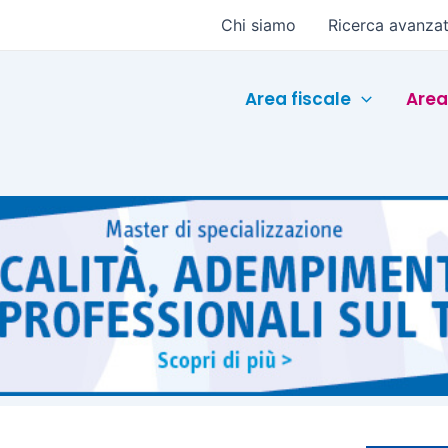
Chi siamo
Ricerca avanza
Area fiscale
Area