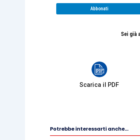
Purtroppo l’indicazione non brilla per c
Abbonati
cosa si intende per
redditi di natura f
assoggettato a tassazione sulle sei ca
queste non è contemplata quella dei red
Sei già
redditi di capitale o i redditi diversi
.
Ci si può chiedere se i dividendi ri
regolamentati, o il reddito imputato
redditi finanziari
. Supponiamo, quanto 
Scarica il PDF
positiva
.
Leggendo bene il passaggio della circol
tassazione nominale estero
“
con quell
soggetti alle imposte sostitutive o alle rit
Potrebbe interessarti anche...