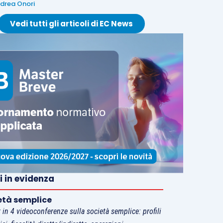
drea Onori
Vedi tutti gli articoli di EC News
i in evidenza
età semplice
 in 4 videoconferenze sulla società semplice: profili