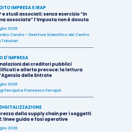
DITO IMPRESA E IRAP
 e studi associati: senza esercizio “in
ma associata” l’imposta non è dovuta
uglio 2026
ndro Cerato – Direttore Scientifico del Centro
 Tributari
SI D'IMPRESA
alazioni dei creditori pubblici
ificati e allerta precoce: la lettura
l’Agenzia delle Entrate
uglio 2026
igi Ferrajoli
e
Francesco Ferrajoli
E DIGITALIZZAZIONE
rezza della supply chain per i soggetti
: linee guida e fasi operative
uglio 2026