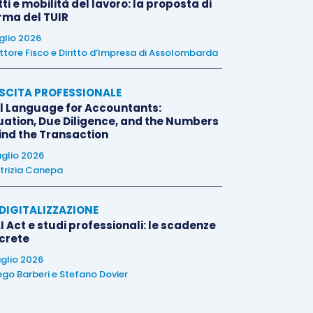
tti e mobilità del lavoro: la proposta di
orma del TUIR
uglio 2026
ttore Fisco e Diritto d’Impresa di Assolombarda
SCITA PROFESSIONALE
l Language for Accountants:
uation, Due Diligence, and the Numbers
ind the Transaction
uglio 2026
trizia Canepa
E DIGITALIZZAZIONE
I Act e studi professionali: le scadenze
crete
uglio 2026
ego Barberi
e
Stefano Dovier