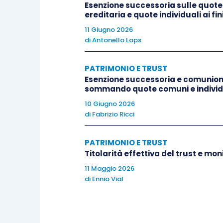
Esenzione successoria sulle quote
dovrebbe essere l’Ires al 24%.
ereditaria e quote individuali ai fin
11 Giugno 2026
di
Antonello Lops
Ad ogni buon conto, qualora per motivi
per i
redditi da investimenti di portafo
PATRIMONIO E TRUST
ed il quadro H per i quali dovremmo co
Esenzione successoria e comunione e
sommando quote comuni e individ
10 Giugno 2026
di
Fabrizio Ricci
PATRIMONIO E TRUST
Titolarità effettiva del trust e mo
11 Maggio 2026
di
Ennio Vial