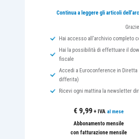
tassazione Ires, ossia la soglia del 1
pone il problema di
determinare le aliqu
Continua a leggere gli articoli dell’
Grazi
Nella circolare è presente il seguente p
Hai accesso all'archivio completo con
del
trust che detiene investimenti di 
trust residente, sarebbero generalment
Hai la possibilità di effettuare il dow
fiscale
L’Agenzia, in particolare, chiarisce 
Accedi a Euroconference in Diretta 
esclusivamente redditi di natura finan
differita)
tassazione del Paese ove è stabilito il t
Ricevi ogni mattina la newsletter di
redditi di natura finanziaria soggetti alle 
imposta vigenti nel periodo d’imposta ass
€
9,99
+ IVA
al mese
del 26 per cento), facendo sempre rif
distribuzione
”.
Abbonamento mensile
con fatturazione mensile