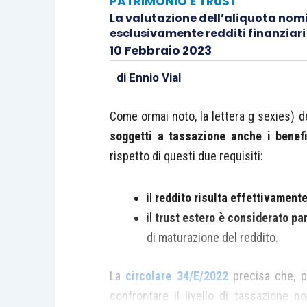
PATRIMONIO E TRUST
La valutazione dell’aliquota nomi
esclusivamente redditi finanziari
10 Febbraio 2023
di
Ennio Vial
Come ormai noto, la lettera g sexies) d
soggetti a tassazione anche i benefic
rispetto di questi due requisiti:
il
reddito risulta effettivament
il
trust estero è considerato pa
di maturazione del reddito.
La
circolare 34/E/2022
precisa che, pe
confrontare il livello di tassazione n