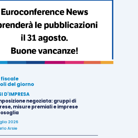
 fiscale
oli del giorno
SI D'IMPRESA
posizione negoziata: gruppi di
rese, misure premiali e imprese
tosoglia
uglio 2026
rlo Arsie