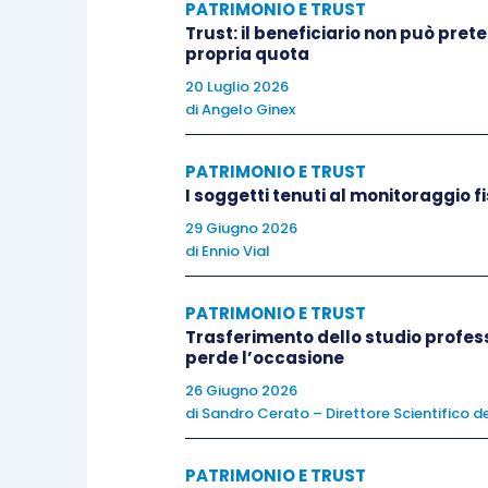
Emerge da subito il dubbio che
il confr
PATRIMONIO E TRUST
luogo di quella Ires del 24%.
Trust: il beneficiario non può pret
propria quota
20 Luglio 2026
La tesi non è tuttavia accettabile in qu
di
Angelo Ginex
nel periodo d’imposta assunto ai fini d
cento), facendo sempre riferimento al
mo
PATRIMONIO E TRUST
Poiché il riferimento al 26% non appare a
I soggetti tenuti al monitoraggio fi
Comunitari, si dovrebbe valutare il 12
29 Giugno 2026
di
Ennio Vial
può essere presa come rifermento
.
PATRIMONIO E TRUST
Poiché in Italia i dividendi percepiti d
Trasferimento dello studio profess
quadro H scontano in capo al trust ent
perde l’occasione
soggetti a
tassazione sostitutiva
, la 
26 Giugno 2026
di
Sandro Cerato – Direttore Scientifico de
A questo punto possiamo ragionev
PATRIMONIO E TRUST
esclusivamente redditi finanziari
con