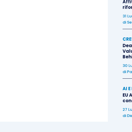
Affi
rif
31 L
di
Se
CRE
Dea
Val
Beh
30 L
di
Pa
AI 
EU A
con
27 L
di
Di