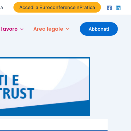
ta
Accedi a EuroconferenceinPratica
 lavoro
Area legale
Abbonati