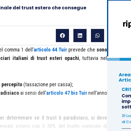
nale del trust estero che consegue
el comma 1 dell’
articolo 44 Tuir
prevede che
sono
iari italiani di trust esteri opachi
, tuttavia nel
Area
Artic
e percepito
(tassazione per cassa);
CRI
radisiaco
ai sensi dell’
articolo 47 bis Tuir
nell’anno
Com
imp
sot
31 L
r determinare se il trust è paradisiaco, si deve
di
Ca
ominale estero con il 50% del livello nominale di